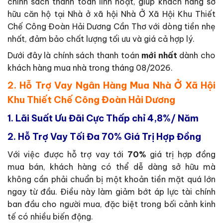
chính sách thanh toán linh hoạt, giúp khách hàng sở
hữu căn hộ tại Nhà ở xã hội Nhà Ở Xã Hội Khu Thiết
Chế Công Đoàn Hải Dương Cần Thơ với dòng tiền nhẹ
nhất, đảm bảo chất lượng tối ưu và giá cả hợp lý.
Dưới đây là chính sách thanh toán
mới nhất
dành cho
khách hàng mua nhà trong tháng 08/2026.
2. Hỗ Trợ Vay Ngân Hàng Mua Nhà Ở Xã Hội
Khu Thiết Chế Công Đoàn Hải Dương
1.
Lãi Suất Ưu Đãi Cực Thấp chỉ 4,8%/ Năm
2.
Hỗ Trợ Vay Tối Đa 70% Giá Trị Hợp Đồng
Với việc được hỗ trợ vay tới
70%
giá trị hợp đồng
mua bán, khách hàng có thể dễ dàng sở hữu mà
không cần phải chuẩn bị một khoản tiền mặt quá lớn
ngay từ đầu. Điều này làm giảm bớt áp lực tài chính
ban đầu cho người mua, đặc biệt trong bối cảnh kinh
tế có nhiều biến động.