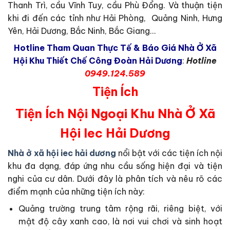
Thanh Trì, cầu Vĩnh Tuy, cầu Phù Đổng. Và thuận tiện
khi đi đến các tỉnh như Hải Phòng, Quảng Ninh, Hưng
Yên, Hải Dương, Bắc Ninh, Bắc Giang…
Hotline Tham Quan Thực Tế & Báo Giá Nhà Ở Xã
Hội Khu Thiết Chế Công Đoàn Hải Dương
:
Hotline
0949.124.589
Tiện Ích
Tiện Ích Nội Ngoại Khu Nhà Ở Xã
Hội Iec Hải Dương
Nhà ở xã hội iec hải dương
nổi bật với các tiện ích nội
khu đa dạng, đáp ứng nhu cầu sống hiện đại và tiện
nghi của cư dân. Dưới đây là phân tích và nêu rõ các
điểm mạnh của những tiện ích này:
Quảng trường trung tâm rộng rãi, riêng biệt, với
mật độ cây xanh cao, là nơi vui chơi và sinh hoạt