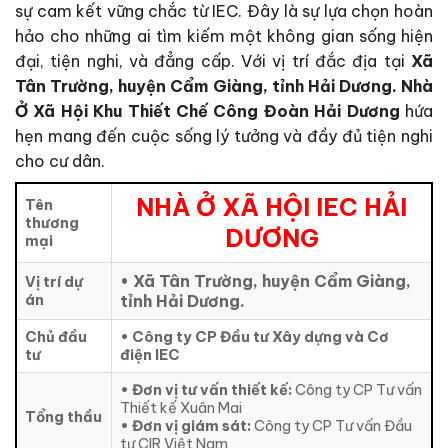
sự cam kết vững chắc từ IEC. Đây là sự lựa chọn hoàn
hảo cho những ai tìm kiếm một không gian sống hiện
đại, tiện nghi, và đẳng cấp. Với vị trí đắc địa tại
Xã
Tân Trường, huyện Cẩm Giàng, tỉnh Hải Dương.
Nhà
Ở Xã Hội Khu Thiết Chế Công Đoàn Hải Dương
hứa
hẹn mang đến cuộc sống lý tưởng và đầy đủ tiện nghi
cho cư dân.
NHÀ Ở XÃ HỘI IEC HẢI
Tên
thương
DƯƠNG
mại
• Xã Tân Trường, huyện Cẩm Giàng,
Vị trí dự
án
tỉnh Hải Dương.
Chủ đầu
• Công ty CP Đầu tư Xây dựng và Cơ
tư
điện IEC
•
Đơn vị tư vấn thiết kế:
Công ty CP Tư vấn
Thiết kế Xuân Mai
Tổng thầu
• Đơn vị giám sát:
Công ty CP Tư vấn Đầu
tư CIR Việt Nam