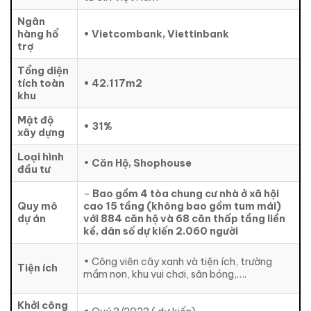
Ngân
hàng hổ
• Vietcombank, Viettinbank
trợ
Tổng diện
tích toàn
• 42.117m2
khu
Mật độ
• 31%
xây dựng
Loại hình
•
Căn Hộ, Shophouse
đầu tư
–
Bao gồm 4 tòa chung cư nhà ở xã hội
Quy mô
cao 15 tầng (không bao gồm tum mái)
dự án
với 884 căn hộ và 68 căn thấp tầng liền
kề, dân số dự kiến 2.060 người
• Công viên cây xanh và tiện ích, trường
Tiện ích
mầm non, khu vui chơi, sân bóng,….
Khởi công