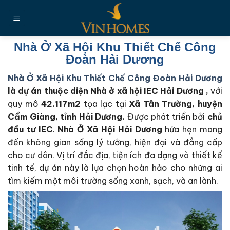
Chuyển
đến
nội
dung
Nhà Ở Xã Hội Khu Thiết Chế Công
Đoàn Hải Dương
Nhà Ở Xã Hội Khu Thiết Chế Công Đoàn Hải Dương
là dự án thuộc diện Nhà ở xã hội IEC Hải Dương ,
với
quy mô
42.117m2
tọa lạc tại
Xã Tân Trường, huyện
Cẩm Giàng, tỉnh Hải Dương.
Được phát triển bởi
chủ
đầu tư IEC
.
Nhà Ở Xã Hội Hải Dương
hứa hẹn mang
đến không gian sống lý tưởng, hiện đại và đẳng cấp
cho cư dân. Vị trí đắc địa, tiện ích đa dạng và thiết kế
tinh tế, dự án này là lựa chọn hoàn hảo cho những ai
tìm kiếm một môi trường sống xanh, sạch, và an lành.