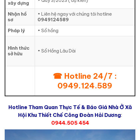
• Quý 3/2023 ( dự kiến)
xây dựng
Nhận hồ
• Liên hệ ngay với chúng tôi hotline
sơ
0949124589
Pháp lý
• Sổ hồng
Hình thức
• Sổ Hồng Lâu Dài
sở hữu
☎ Hotline 24/7 :
0949.124.589
Hotline Tham Quan Thực Tế & Báo Giá Nhà Ở Xã
Hội Khu Thiết Chế Công Đoàn Hải Dương
:
0944.505 454