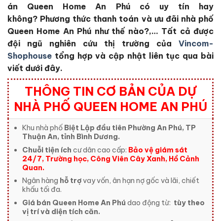
án Queen Home An Phú
có uy tín hay
không?
Phương thức thanh toán và ưu đãi nhà phố
Queen Home An Phú
như thế nào?,… Tất cả được
đội ngũ nghiên cứu thị trường của
Vincom-
Shophouse
tổng hợp và cập nhật liên tục qua bài
viết dưới đây.
THÔNG TIN CƠ BẢN CỦA DỰ
NHÀ PHỐ QUEEN HOME AN PHÚ
Khu nhà phố
Biệt Lập đầu tiên
Phường An Phú, TP
Thuận An, tỉnh Bình Dương.
Chuỗi tiện ích
cư dân cao cấp:
Bảo vệ giám sát
24/7, Trường học, Công Viên Cây Xanh, Hồ Cảnh
Quan.
Ngân hàng
hỗ trợ
vay vốn, ân hạn nợ gốc và lãi, chiết
khấu tối đa.
Giá bán Queen Home An Phú
dao động từ:
tùy theo
vị trí và diện tích căn.