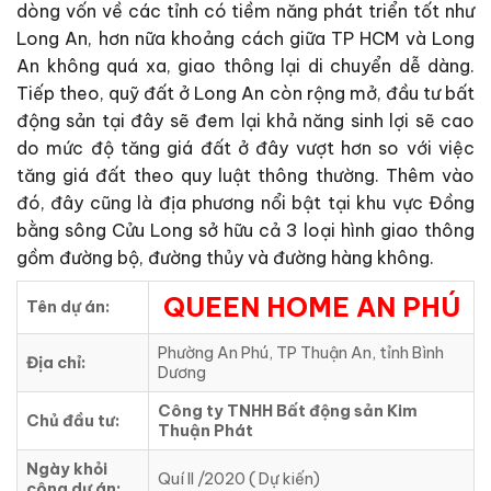
dòng vốn về các tỉnh có tiềm năng phát triển tốt như
Long An, hơn nữa khoảng cách giữa TP HCM và Long
An không quá xa, giao thông lại di chuyển dễ dàng.
Tiếp theo, quỹ đất ở Long An còn rộng mở, đầu tư bất
động sản tại đây sẽ đem lại khả năng sinh lợi sẽ cao
do mức độ tăng giá đất ở đây vượt hơn so với việc
tăng giá đất theo quy luật thông thường. Thêm vào
đó, đây cũng là địa phương nổi bật tại khu vực Đồng
bằng sông Cửu Long sở hữu cả 3 loại hình giao thông
gồm đường bộ, đường thủy và đường hàng không.
QUEEN HOME AN PHÚ
Tên dự án:
Phường An Phú, TP Thuận An, tỉnh Bình
Địa chỉ:
Dương
Công ty TNHH Bất động sản Kim
Chủ đầu tư:
Thuận Phát
Ngày khỏi
Quí II /2020 ( Dự kiến)
công dự án: