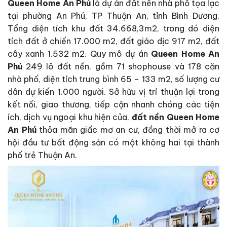
Queen Home An Phú
là dự án đất nền nhà phố tọa lạc
tại phường An Phú, TP Thuận An, tỉnh Bình Dương.
Tổng diện tích khu đất 34.668,3m2, trong dó diện
tích đất ở chiến 17.000 m2, đất giáo dịc 917 m2, đất
cây xanh 1.532 m2. Quy mô dự án
Queen Home An
Phú
249 lô đất nền, gồm 71 shophouse và 178 căn
nhà phố, diện tích trung bình 65 – 133 m2, số lượng cư
dân dự kiến 1.000 người. Sở hữu vị trí thuận lợi trong
kết nối, giao thương, tiếp cận nhanh chóng các tiện
ích, dịch vụ ngoại khu hiện của,
đất nền Queen Home
An Phú
thỏa mãn giấc mơ an cư, đồng thời mở ra cơ
hội đầu tư bất động sản có một không hai tại thành
phố trẻ Thuận An.