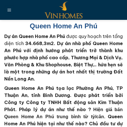
Chuyển
đến
nội
dung
Queen Home An Phú
Dự án Queen Home An Phú
được quy hoạch trên tổng
diện tích
34.668,3m2
. Dự án nhà phố Queen Home
An Phú với định hướng phát triển trở thành khu
phước hợp nhà phố cao cấp, Thương Mại & Dịch Vụ,
Văn Phòng & Khu Shophouse, Biệt Thự,.. hứa hẹn sẽ
là một trong những dự án hot nhất thị trường Đất
Nền Long An.
Queen Home An Phú tọa lạc Phường An Phú, TP
Thuận An, tỉnh Bình Dương.
Được phát triển bởi
Công ty Công ty TNHH Bất động sản Kim Thuận
Phát
. Pháp lý dự án như thế nào ?
Hiện giá bán
Queen
Queen Home An Phú trung bình từ tỷ/căn.
Home An Phú
hiện tại như thế nào?
Chủ đầu tư dự