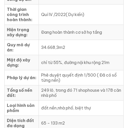
Thời gian
công trình
Quí IV /2022( Dự kiến)
hoàn thành:
Hiện trạng
Đang hoàn thành cơ sở hạ tầng
xây dựng:
Quy mô dự
34.668,3m2
án:
Mật độ xây
chỉ từ 55%, đường nội khu rộng 21m
dựng:
Phê duyệt quyết định 1/500 ( Đã có sổ
Pháp lý dự án:
từng nền)
Tổng số nền
249 lô, trong đó 71 shophouse và 178 căn
đất:
nhà phố
Loại hình sản
đất nền,nhà phố, biệt thự
phẩm
Diện tích đất
65 – 133 m2
đa dạng