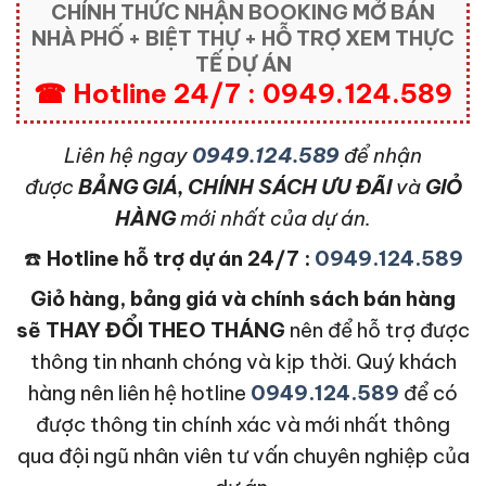
CHÍNH THỨC NHẬN BOOKING MỞ BÁN
NHÀ PHỐ + BIỆT THỰ + HỖ TRỢ XEM THỰC
TẾ DỰ ÁN
☎ Hotline 24/7 : 0949.124.589
L
iên hệ ngay
0949.124.589
để nhận
được
BẢNG GIÁ, CHÍNH SÁCH ƯU ĐÃI
và
GIỎ
HÀNG
mới nhất của dự án.
☎️
Hotline hỗ trợ dự án 24/7 :
0949.124.589
Giỏ hàng, bảng giá và chính sách bán hàng
sẽ THAY ĐỔI THEO THÁNG
nên để hỗ trợ được
thông tin nhanh chóng và kịp thời. Quý khách
hàng nên liên hệ hotline
0949.124.589
để có
được thông tin chính xác và mới nhất thông
qua đội ngũ nhân viên tư vấn chuyên nghiệp của