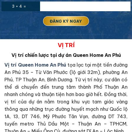
3 + 4 =
VỊ TRÍ
Vị trí chiến lược tại dự án Queen Home An Phú
Vị trí Queen Home An Phú
tọa lạc tại mặt tiền đường
An Phú 35 – Từ Văn Phước (lộ giới 32m), phường An
Phú, TP Thuận An, Bình Dương. Từ vị trí này, cư dân có
thể di chuyển đến trung tâm thành Phố Thuận An
nhanh chóng và thuận tiện hơn bao giờ hết. Đồng thời,
vị trí của dự án nằm trong khu vực tam giác vàng
thông qua những trục đường huyết mạch như Quốc lộ
1A, 13, DT 746, Mỹ Phước Tân Vạn, đường DT 743,
tuyến metro Thủ Dầu Một – Thuận An – TPHCM,
Thuận An – Miếu Ông Cù, đường sát Dĩ An – Lộc Ninh,..