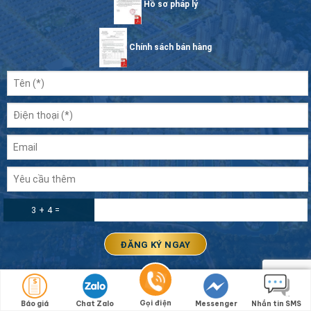
Hồ sơ pháp lý
Chính sách bán hàng
3 + 4 =
GIÁ BÁN
Gọi điện
Báo giá
Chat Zalo
Messenger
Nhắn tin SMS