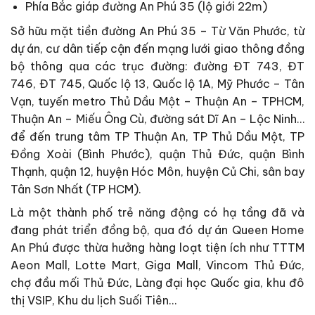
Phía Bắc giáp đường An Phú 35 (lộ giới 22m)
Sở hữu mặt tiền đường An Phú 35 – Từ Văn Phước, từ
dự án, cư dân tiếp cận đến mạng lưới giao thông đồng
bộ thông qua các trục đường: đường ĐT 743, ĐT
746, ĐT 745, Quốc lộ 13, Quốc lộ 1A, Mỹ Phước – Tân
Vạn, tuyến metro Thủ Dầu Một – Thuận An – TPHCM,
Thuận An – Miếu Ông Cù, đường sát Dĩ An – Lộc Ninh…
để đến trung tâm TP Thuận An, TP Thủ Dầu Một, TP
Đồng Xoài (Bình Phước), quận Thủ Đức, quận Bình
Thạnh, quận 12, huyện Hóc Môn, huyện Củ Chi, sân bay
Tân Sơn Nhất (TP HCM).
Là một thành phố trẻ năng động có hạ tầng đã và
đang phát triển đồng bộ, qua đó dự án Queen Home
An Phú được thừa hưởng hàng loạt tiện ích như TTTM
Aeon Mall, Lotte Mart, Giga Mall, Vincom Thủ Đức,
chợ đầu mối Thủ Đức, Làng đại học Quốc gia, khu đô
thị VSIP, Khu du lịch Suối Tiên…