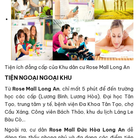
Tiện ích đẳng cấp của Khu dân cư Rose Mall Long An
TIỆN NGOẠI NGOẠI KHU
Từ
Rose Mall Long An
, chỉ mất 5 phút để đến trường
học các cấp (Lương Bình, Lương Hòa), Đại học Tân
Tạo, trung tâm y tế, bệnh viện Đa Khoa Tân Tạo, chợ
Cầu Xáng, Công viên Bách Thảo, khu du lịch Láng Le
Bàu Cò,..
Ngoài ra, cư dân
Rose Mall Đức Hòa Long An
dễ
dàng tìm thấy phong phú và đa dạng các điểm tiện