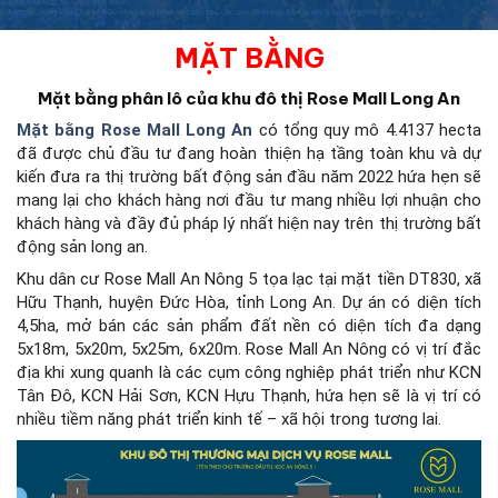
MẶT BẰNG
Mặt bằng phân lô của khu đô thị Rose Mall Long An
Mặt bằng Rose Mall Long An
có tổng quy mô 4.4137 hecta
đã được chủ đầu tư đang hoàn thiện hạ tầng toàn khu và dự
kiến đưa ra thị trường bất động sản đầu năm 2022 hứa hẹn sẽ
mang lại cho khách hàng nơi đầu tư mang nhiều lợi nhuận cho
khách hàng và đầy đủ pháp lý nhất hiện nay trên thị trường bất
động sản long an.
Khu dân cư Rose Mall An Nông 5 tọa lạc tại mặt tiền DT830, xã
Hữu Thạnh, huyện Đức Hòa, tỉnh Long An. Dự án có diện tích
4,5ha, mở bán các sản phẩm đất nền có diện tích đa dạng
5x18m, 5x20m, 5x25m, 6x20m. Rose Mall An Nông có vị trí đắc
địa khi xung quanh là các cụm công nghiệp phát triển như KCN
Tân Đô, KCN Hải Sơn, KCN Hựu Thạnh, hứa hẹn sẽ là vị trí có
nhiều tiềm năng phát triển kinh tế – xã hội trong tương lai.