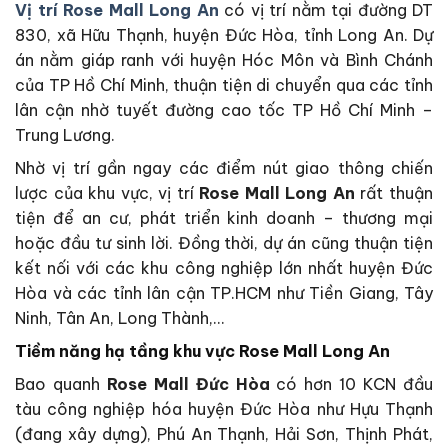
Vị trí Rose Mall Long An
có vị trí nằm tại đường DT
830, xã Hữu Thạnh, huyện Đức Hòa, tỉnh Long An. Dự
án nằm giáp ranh với huyện Hóc Môn và Bình Chánh
của TP Hồ Chí Minh, thuận tiện di chuyển qua các tỉnh
lân cận nhờ tuyết đường cao tốc TP Hồ Chí Minh –
Trung Lương.
Nhờ vị trí gần ngay các điểm nút giao thông chiến
lược của khu vực, vị trí
Rose Mall Long An
rất thuận
tiện để an cư, phát triển kinh doanh – thương mại
hoặc đầu tư sinh lời. Đồng thời, dự án cũng thuận tiện
kết nối với các khu công nghiệp lớn nhất huyện Đức
Hòa và các tỉnh lân cận TP.HCM như Tiền Giang, Tây
Ninh, Tân An, Long Thành,…
Tiềm năng hạ tầng khu vực Rose Mall Long An
Bao quanh
Rose Mall Đức Hòa
có hơn 10 KCN đầu
tàu công nghiệp hóa huyện Đức Hòa như Hựu Thạnh
(đang xây dựng), Phú An Thạnh, Hải Sơn, Thịnh Phát,