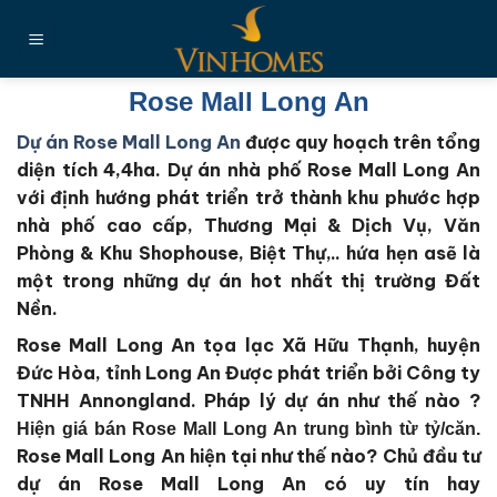
Chuyển
đến
nội
dung
Rose Mall Long An
Dự án Rose Mall Long An
được quy hoạch trên tổng
diện tích 4,4ha
. Dự án nhà phố Rose Mall Long An
với định hướng phát triển trở thành khu phước hợp
nhà phố cao cấp, Thương Mại & Dịch Vụ, Văn
Phòng & Khu Shophouse, Biệt Thự,.. hứa hẹn asẽ là
một trong những dự án hot nhất thị trường Đất
Nền.
Rose Mall Long An tọa lạc Xã Hữu Thạnh, huyện
Đức Hòa, tỉnh Long An
Được phát triển bởi Công ty
TNHH Annongland
. Pháp lý dự án như thế nào ?
Hiện giá bán Rose Mall Long An trung bình từ tỷ/căn.
Rose Mall Long An
hiện tại như thế nào?
Chủ đầu tư
dự án Rose Mall Long An
có uy tín hay