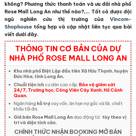
không?
Phương thức thanh toán và ưu đãi nhà phố
Rose Mall Long An
như thế nào?,… Tất cả được đội
ngũ nghiên cứu thị trường của
Vincom-
Shophouse
tổng hợp và cập nhật liên tục qua bài
viết dưới đây.
THÔNG TIN CƠ BẢN CỦA DỰ
NHÀ PHỐ ROSE MALL LONG AN
Khu nhà phố Biệt Lập đầu tiên Xã Hữu Thạnh, huyện
Đức Hòa, tỉnh Long An.
Chuỗi tiện ích
cư dân cao cấp:
Bảo vệ giám sát
24/7, Trường học, Công Viên Cây Xanh, Hồ Cảnh
Quan.
Ngân hàng
hỗ trợ
vay vốn, ân hạn nợ gốc và lãi, chiết
khấu tối đa.
Giá bán Rose Mall Long An
dao động từ:
tùy theo vị
trí và diện tích căn.
CHÍNH THỨC NHẬN BOOKING MỞ BÁN