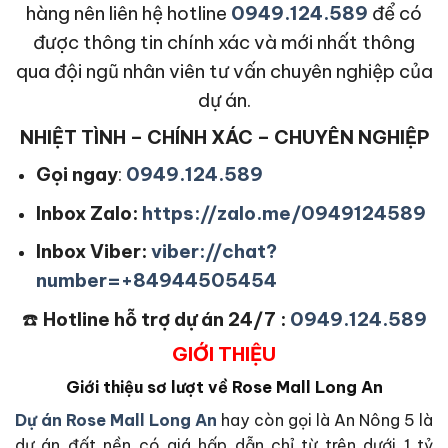
hàng nên liên hệ hotline
0949.124.589
để có
được thông tin chính xác và mới nhất thông
qua đội ngũ nhân viên tư vấn chuyên nghiệp của
dự án.
NHIỆT TÌNH – CHÍNH XÁC – CHUYÊN NGHIỆP
Gọi ngay
:
0949.124.589
Inbox Zalo:
https://zalo.me/0949124589
Inbox Viber:
viber://chat?
number=+84944505454
☎️
Hotline hỗ trợ dự án 24/7 :
0949.124.589
GIỚI THIỆU
Giới thiệu sơ lượt về Rose Mall Long An
Dự án Rose Mall Long An
hay còn gọi là An Nông 5 là
dự án đất nền có giá hấp dẫn chỉ từ trên dưới 1 tỷ