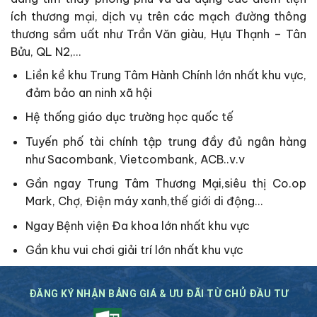
ích thương mại, dịch vụ trên các mạch đường thông
thương sầm uất như Trần Văn giàu, Hựu Thạnh – Tân
Bửu, QL N2,…
Liền kề khu Trung Tâm Hành Chính lớn nhất khu vực,
đảm bảo an ninh xã hội
Hệ thống giáo dục trường học quốc tế
Tuyến phố tài chính tập trung đầy đủ ngân hàng
như Sacombank, Vietcombank, ACB..v.v
Gần ngay Trung Tâm Thương Mại,siêu thị Co.op
Mark, Chợ, Điện máy xanh,thế giới di động…
Ngay Bệnh viện Đa khoa lớn nhất khu vực
Gần khu vui chơi giải trí lớn nhất khu vực
ĐĂNG KÝ NHẬN BẢNG GIÁ & ƯU ĐÃI TỪ CHỦ ĐẦU TƯ