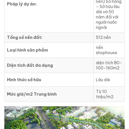
nền) Sổ hồng
Pháp lý dự án:
– Sở hữu lâu
dài và 50
năm đối với
người nước
ngoài
Tổng số nền đất:
512 nền
nền
Loại hình sản phẩm
shophouse
diện tích 80-
Diện tích đất đa dạng
100-160m2
Hình thức sở hữu
Lâu dài
Từ 10
Mức giá/m2 Trung bình
triệu/m2