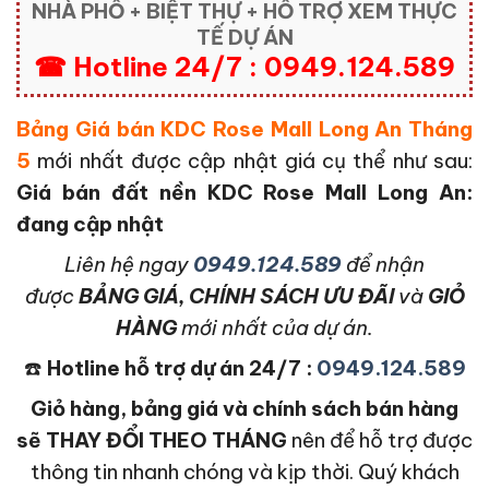
NHÀ PHỐ + BIỆT THỰ + HỖ TRỢ XEM THỰC
TẾ DỰ ÁN
☎ Hotline 24/7 : 0949.124.589
Bảng Giá bán KDC Rose Mall Long An Tháng
5
mới nhất được cập nhật giá cụ thể như sau:
Giá bán đất nền KDC Rose Mall Long An:
đang cập nhật
L
iên hệ ngay
0949.124.589
để nhận
được
BẢNG GIÁ, CHÍNH SÁCH ƯU ĐÃI
và
GIỎ
HÀNG
mới nhất của dự án.
☎️
Hotline hỗ trợ dự án 24/7 :
0949.124.589
Giỏ hàng, bảng giá và chính sách bán hàng
sẽ THAY ĐỔI THEO THÁNG
nên để hỗ trợ được
thông tin nhanh chóng và kịp thời. Quý khách