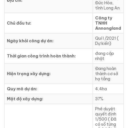
Địa chỉ:
Đức Hòa,
tỉnh Long An
Công ty
Chủ đầu tư:
TNHH
Annongland
Quí I /2021 (
Ngày khỏi công dự án:
Dự kiến)
đang cập
Thời gian công trình hoàn thành:
nhật
Đang hoàn
Hiện trạng xây dựng:
thành cơ sở
hạ tầng
Quy mô dự án:
4,4ha
Mật độ xây dựng:
37%
Phê duyệt
quyết định
1/500 ( Đã
có sổ từng