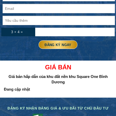
3 + 4 =
GIÁ BÁN
Giá bán hấp dẫn của khu đất nền
khu Square One Bình
Dương
Đang cập nhật
ĐĂNG KÝ NHẬN BẢNG GIÁ & ƯU ĐÃI TỪ CHỦ ĐẦU TƯ