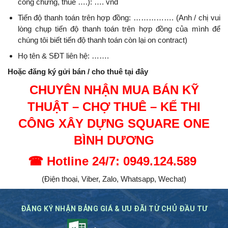
công chứng, thuế ….): …. vnđ
Tiến độ thanh toán trên hợp đồng: ……………. (Anh / chị vui
lòng chụp tiến độ thanh toán trên hợp đồng của mình để
chúng tôi biết tiến độ thanh toán còn lại on contract)
Họ tên & SĐT liên hệ: …….
Hoặc đăng ký gửi bán / cho thuê tại đây
CHUYÊN NHẬN MUA BÁN KỸ
THUẬT – CHỢ THUÊ – KẾ THI
CÔNG XÂY DỰNG SQUARE ONE
BÌNH DƯƠNG
☎
Hotline 24/7: 0949.124.589
(Điện thoại, Viber, Zalo, Whatsapp, Wechat)
ĐĂNG KÝ NHẬN BẢNG GIÁ & ƯU ĐÃI TỪ CHỦ ĐẦU TƯ