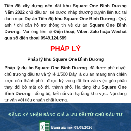
Tiến độ xây dựng nền đất khu Square One Bình Dương
Năm 2022
chủ đầu tư
sẽ được nhập thường xuyên liên tục tại
danh mục
Dự án Tiến độ khu Square One Bình Dương
.
Quý
anh / chị cần hỗ trợ thông tin về dự án
Square One Bình
Dương.
Vui lòng liên hệ
Điện thoại, Viber, Zalo hoặc Wechat
qua số điện thoại 0949.124.589
PHÁP LÝ
Pháp lý khu
Square One Bình Dương
Pháp lý dự án Square One Bình Dương
đã được phê duyệt
chủ trương đầu tư và tỷ lệ 1/500 Đây là dự án mang tính chiến
lược của thành phố , được kỳ vọng rất lớn vào việc góp phần
thay đổi bộ mặt đô thị.
thành phố.
Hạ tầng khu
Square One
Bình Dương
đồng bộ, kết nối với hạ tầng khu vực.
Nội dung
tư vấn với tiêu chuẩn chất lượng.
ĐĂNG KÝ NHẬN BẢNG GIÁ & ƯU ĐÃI TỪ CHỦ ĐẦU TƯ
Bảng giá mới 09/08/2026