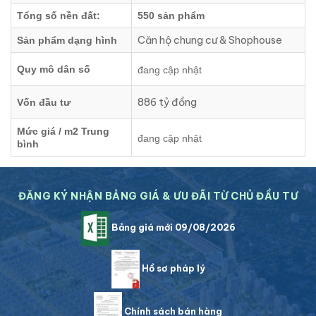
Tổng số nền đất:
550 sản phẩm
Căn hộ chung cư & Shophouse
Sản phẩm dạng hình
Quy mô dân số
đang cập nhật
886 tỷ đồng
Vốn đầu tư
Mức giá / m2 Trung
đang cập nhật
bình
ĐĂNG KÝ NHẬN BẢNG GIÁ & ƯU ĐÃI TỪ CHỦ ĐẦU TƯ
Bảng giá mới 09/08/2026
Hồ sơ pháp lý
Chính sách bán hàng