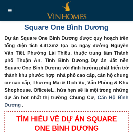
Chuyển
đến
nội
dung
Square One Bình Dương
Dự án Square One Bình Dương được quy hoạch trên
tổng diện tích 4.413m2 tọa lạc ngay đường Nguyễn
Văn Tiết, Phường Lái Thiêu, thuộc trung tâm Thành
phố Thuận An, Tỉnh Bình Dương.
.
Dự án đất nền
Square One Bình Dương với định hướng phát triển trở
thành khu phước hợp nhà phố cao cấp, căn hộ chung
cư cao cấp, Thương Mại & Dịch Vụ, Văn Phòng & Khu
Shophouse, Officetel,.. hứa hẹn sẽ là một trong những
dự án hot nhất thị trường
Chung Cư,
Căn Hộ Bình
Dương
.
TÌM HIỂU VỀ DỰ ÁN SQUARE
ONE BÌNH DƯƠNG