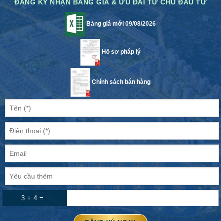
ĐĂNG KÝ NHẬN BẢNG GIÁ & ƯU ĐÃI TỪ CHỦ ĐẦU TƯ
Bảng giá mới 09/08/2026
Hồ sơ pháp lý
Chính sách bán hàng
3 + 4 =