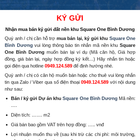
KÝ GỬI
Nhận mua bán ký gửi đất nền
khu Square One Bình Dương
Quý anh / chị cần hỗ trợ
mua bán lại, ký gửi khu
Square One
Bình Dương
vui lòng thông báo tin nhắn mã nền khu
Square
One Bình Dương
muốn bán lại ví dụ (Mã căn hộ, Giá hợp
đồng, giá bán lại, ngày hợp đồng ký kết…) Hãy nhắn tin hoặc
gọi điện qua hotline
0949.124.589
để định hướng nhé.
Quý anh / chị có căn hộ muốn bán hoặc cho thuê vui lòng nhắn
tin qua Zalo / Viber qua số điện thoại
0949.124.589
với nội dung
như sau:
Bán / ký gửi Dự án khu
Square One Bình Dương
Mã nền:
….
Diện tích: ……. m2
Giá bán bao gồm VAT trên hợp đồng: ….. vnđ
Lợi nhuận muốn thu về (sau khi trừ các chi phí: môi trường,