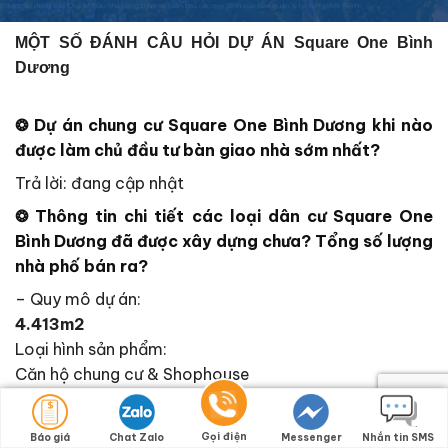
MỘT SỐ ĐÁNH CÂU HỎI DỰ ÁN Square One Bình
Dương
❂
Dự án chung cư
Square One Bình Dương
khi nào
được làm chủ đầu tư bàn giao nhà sớm nhất?
Trả lời: đang cập nhật
❂ Thông tin chi tiết các loại dân cư
Square One
Bình Dương
đã được xây dựng chưa? Tổng số lượng
nhà phố bán ra?
– Quy mô dự án:
4.413m2
Loại hình sản phẩm:
Căn hộ chung cư & Shophouse
Tổng số sản phẩm:
550 sản phẩm
Gọi điện
Báo giá
Chat Zalo
Messenger
Nhắn tin SMS