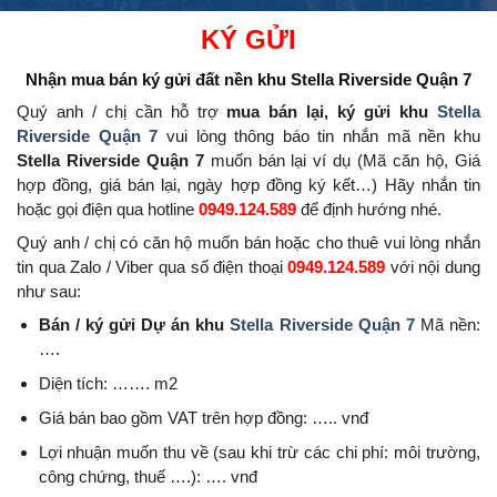
KÝ GỬI
Nhận mua bán ký gửi đất nền
khu Stella Riverside Quận 7
Quý anh / chị cần hỗ trợ
mua bán lại, ký gửi khu
Stella
Riverside Quận 7
vui lòng thông báo tin nhắn mã nền khu
Stella Riverside Quận 7
muốn bán lại ví dụ (Mã căn hộ, Giá
hợp đồng, giá bán lại, ngày hợp đồng ký kết…) Hãy nhắn tin
hoặc gọi điện qua hotline
0949.124.589
để định hướng nhé.
Quý anh / chị có căn hộ muốn bán hoặc cho thuê vui lòng nhắn
tin qua Zalo / Viber qua số điện thoại
0949.124.589
với nội dung
như sau:
Bán / ký gửi Dự án khu
Stella Riverside Quận 7
Mã nền:
….
Diện tích: ……. m2
Giá bán bao gồm VAT trên hợp đồng: ….. vnđ
Lợi nhuận muốn thu về (sau khi trừ các chi phí: môi trường,
công chứng, thuế ….): …. vnđ