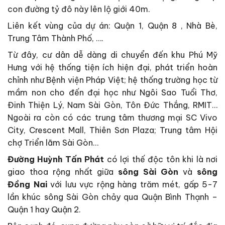
con đường tỷ đô này lên lộ giới 40m.
Liên kết vùng của dự án: Quận 1, Quận 8 , Nhà Bè,
Trung Tâm Thành Phố, ….
Từ đây, cư dân dễ dàng di chuyển đến khu Phú Mỹ
Hưng với hệ thống tiện ích hiện đại, phát triển hoàn
chỉnh như Bệnh viện Pháp Việt; hệ thống trường học từ
mầm non cho đến đại học như Ngôi Sao Tuổi Thơ,
Đinh Thiện Lý, Nam Sài Gòn, Tôn Đức Thắng, RMIT…
Ngoài ra còn có các trung tâm thương mại SC Vivo
City, Crescent Mall, Thiên Sơn Plaza; Trung tâm Hội
chợ Triển lãm Sài Gòn…
Đường Huỳnh Tấn Phát
có lợi thế độc tôn khi là nơi
giao thoa rộng nhất giữa
sông Sài Gòn
và
sông
Đồng Nai
với lưu vực rộng hàng trăm mét, gấp 5-7
lần khúc sông Sài Gòn chảy qua Quận Bình Thạnh –
Quận 1 hay Quận 2.