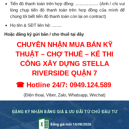
Tiến độ thanh toán trên hợp đồng: ……………. (Anh / chị vui
lòng chụp tiến độ thanh toán trên hợp đồng của mình để
chúng tôi biết tiến độ thanh toán còn lại on contract)
Họ tên & SĐT liên hệ: …….
Hoặc đăng ký gửi bán / cho thuê tại đây
CHUYÊN NHẬN MUA BÁN KỸ
THUẬT – CHỢ THUÊ – KẾ THI
CÔNG XÂY DỰNG
STELLA
RIVERSIDE QUẬN 7
☎
Hotline 24/7: 0949.124.589
(Điện thoại, Viber, Zalo, Whatsapp, Wechat)
ĐĂNG KÝ NHẬN BẢNG GIÁ & ƯU ĐÃI TỪ CHỦ ĐẦU TƯ
Bảng giá mới 10/08/2026