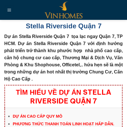
Chuyển
đến
nội
dung
Stella Riverside Quận 7
Dự án Stella Riverside Quận 7 tọa lạc ngay Quận 7, TP
HCM.
Dự án Stella Riverside Quận 7 với định hướng
phát triển trở thành khu phước hợp nhà phố cao cấp,
căn hộ chung cư cao cấp, Thương Mại & Dịch Vụ, Văn
Phòng & Khu Shophouse, Officetel,.. hứa hẹn sẽ là một
trong những dự án hot nhất thị trường
Chung Cư, Căn
Hộ Cao Cấp .
STELLA
TÌM HIỂU VỀ DỰ ÁN
RIVERSIDE QUẬN 7
DỰ ÁN CAO CẤP QUY MÔ
PHƯƠNG THỨC THANH TOÁN LINH HOẠT HẤP DẪN.