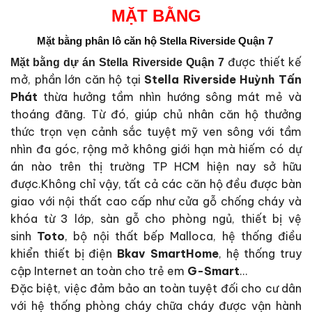
MẶT BẰNG
Mặt bằng phân lô căn hộ Stella Riverside Quận 7
được thiết kế
Mặt bằng dự án Stella Riverside Quận 7
mở, phần lớn căn hộ tại
Stella Riverside Huỳnh Tấn
Phát
thừa hưởng tầm nhìn hướng sông mát mẻ và
thoáng đãng. Từ đó, giúp chủ nhân căn hộ thưởng
thức trọn vẹn cảnh sắc tuyệt mỹ ven sông với tầm
nhìn đa góc, rộng mở không giới hạn mà hiếm có dự
án nào trên thị trường TP HCM hiện nay sở hữu
được.Không chỉ vậy, tất cả các căn hộ đều được bàn
giao với nội thất cao cấp như cửa gỗ chống cháy và
khóa từ 3 lớp, sàn gỗ cho phòng ngủ, thiết bị vệ
sinh
Toto
, bộ nội thất bếp Malloca, hệ thống điều
khiển thiết bị điện
Bkav SmartHome
, hệ thống truy
cập Internet an toàn cho trẻ em
G-Smart
…
Đặc biệt, việc đảm bảo an toàn tuyệt đối cho cư dân
với hệ thống phòng cháy chữa cháy được vận hành