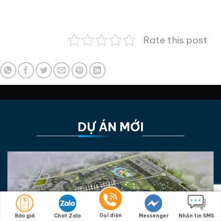
Rate this post
DỰ ÁN MỚI
Gọi điện
Báo giá
Chat Zalo
Messenger
Nhắn tin SMS