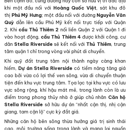
Bên cạnh đó, cung đường này còn sở hữu vị trí đắc địa
khi một đầu nối với
Hoàng Quốc Việt
, sát khu đô
thị
Phú Mỹ Hưng
; một đầu nối với đường
Nguyễn Văn
Quỳ
dẫn lên cầu Phú Mỹ kết nối trực tiếp với Quận
2. Khi
cầu Thủ Thiêm 2
nối liền Quận 2 với Quận 1 đi
vào hoạt động,
cầu Thủ Thiêm 4
được khởi công, cư
dân
Stella Riverside
sẽ kết nối với
Thủ Thiêm
, trung
tâm quận 1 chỉ trong vòng vài phút di chuyển.
Khi quỹ đất trung tâm nội thành ngày càng khan
hiếm,
Dự án Stella Riverside
có tiềm năng tăng giá
cao bởi vừa có lợi thế ven sông, vừa di chuyển thuận
tiện đến khu vực trung tâm. Tọa lạc tại khu vực có lưu
vực sông rộng, khí hậu mát mẻ, trong lành còn là ưu
điểm trong phong thủy nhà ở giúp chủ nhân
Căn hộ
Stella Riverside
sở hữu dự án “nhất cận thị, nhị cận
giang, tam cận lộ” cực kỳ đắt giá.
Những căn hộ bên sông thừa hưởng giá trị sinh thái
cao, môi trường sống trong lành và mang lại nguồn