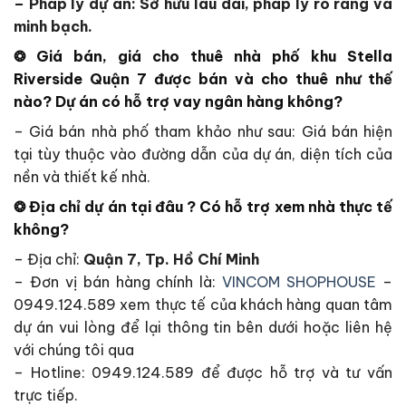
– Pháp lý dự án: Sở hữu lâu dài, pháp lý rõ ràng và
minh bạch.
❂ Giá bán, giá cho thuê nhà phố khu
Stella
Riverside Quận 7
được bán và cho thuê như thế
nào? Dự án có hỗ trợ vay ngân hàng không?
– Giá bán nhà phố tham khảo như sau: Giá bán hiện
tại tùy thuộc vào đường dẫn của dự án, diện tích của
nền và thiết kế nhà.
❂ Địa chỉ dự án tại đâu ? Có hỗ trợ xem nhà thực tế
không?
– Địa chỉ:
Quận 7, Tp. Hồ Chí Minh
– Đơn vị bán hàng chính là:
VINCOM SHOPHOUSE
–
0949.124.589 xem thực tế của khách hàng quan tâm
dự án vui lòng để lại thông tin bên dưới hoặc liên hệ
với chúng tôi qua
–
Hotline: 0949.124.589 để được hỗ trợ và tư vấn
trực tiếp.