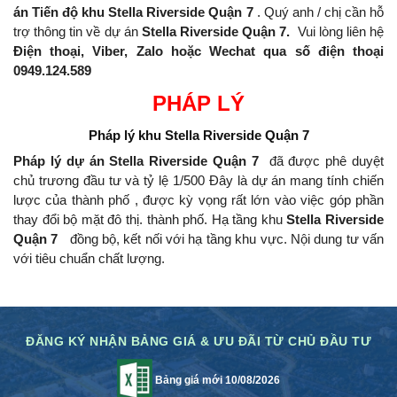
án Tiến độ khu Stella Riverside Quận 7
.
Quý anh / chị cần hỗ
trợ thông tin về dự án
Stella Riverside Quận 7.
Vui lòng liên hệ
Điện thoại, Viber, Zalo hoặc Wechat qua số điện thoại
0949.124.589
PHÁP LÝ
Pháp lý khu
Stella Riverside Quận 7
Pháp lý dự án Stella Riverside Quận 7
đã được phê duyệt
chủ trương đầu tư và tỷ lệ 1/500 Đây là dự án mang tính chiến
lược của thành phố , được kỳ vọng rất lớn vào việc góp phần
thay đổi bộ mặt đô thị.
thành phố.
Hạ tầng khu
Stella Riverside
Quận 7
đồng bộ, kết nối với hạ tầng khu vực.
Nội dung tư vấn
với tiêu chuẩn chất lượng.
ĐĂNG KÝ NHẬN BẢNG GIÁ & ƯU ĐÃI TỪ CHỦ ĐẦU TƯ
Bảng giá mới 10/08/2026