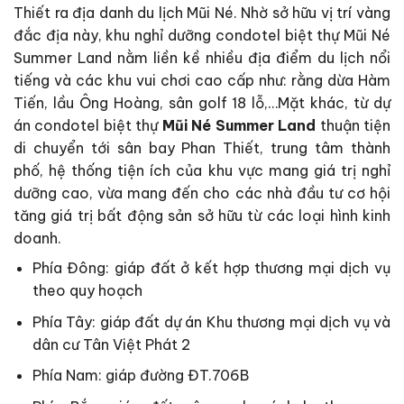
Thiết ra địa danh du lịch Mũi Né. Nhờ sở hữu vị trí vàng
đắc địa này, khu nghỉ dưỡng condotel biệt thự Mũi Né
Summer Land nằm liền kề nhiều địa điểm du lịch nổi
tiếng và các khu vui chơi cao cấp như: rằng dừa Hàm
Tiến, lầu Ông Hoàng, sân golf 18 lỗ,…Mặt khác, từ dự
án condotel biệt thự
Mũi Né Summer Land
thuận tiện
di chuyển tới sân bay Phan Thiết, trung tâm thành
phố, hệ thống tiện ích của khu vực mang giá trị nghỉ
dưỡng cao, vừa mang đến cho các nhà đầu tư cơ hội
tăng giá trị bất động sản sở hữu từ các loại hình kinh
doanh.
Phía Đông: giáp đất ở kết hợp thương mại dịch vụ
theo quy hoạch
Phía Tây: giáp đất dự án Khu thương mại dịch vụ và
dân cư Tân Việt Phát 2
Phía Nam: giáp đường ĐT.706B