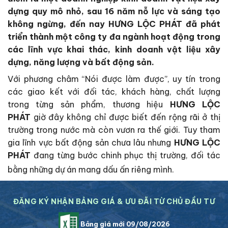
dựng quy mô nhỏ, sau 16 năm nỗ lực và sáng tạo
không ngừng, đến nay HƯNG LỘC PHÁT đã phát
triển thành một công ty đa ngành hoạt động trong
các lĩnh vực khai thác, kinh doanh vật liệu xây
dựng, năng lượng và bất động sản.
Với phương châm “Nói được làm được”, uy tín trong
các giao kết với đối tác, khách hàng, chất lượng
trong từng sản phẩm, thương hiệu
HƯNG LỘC
PHÁT
giờ đây không chỉ được biết đến rộng rãi ở thị
trường trong nước mà còn vươn ra thế giới. Tuy tham
gia lĩnh vực bất động sản chưa lâu nhưng
HƯNG LỘC
PHÁT
đang từng bước chinh phục thị trường, đối tác
bằng những dự án mang dấu ấn riêng mình.
ĐĂNG KÝ NHẬN BẢNG GIÁ & ƯU ĐÃI TỪ CHỦ ĐẦU TƯ
Bảng giá mới 09/08/2026