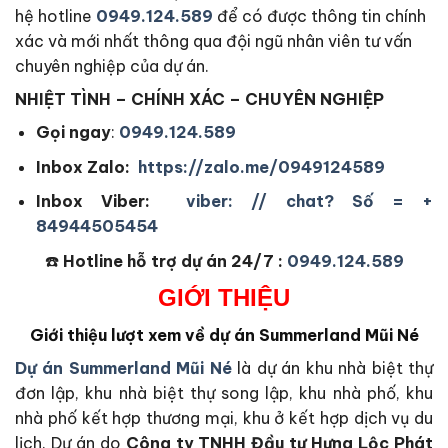
hệ hotline
0949.124.589
để có được thông tin chính
xác và mới nhất thông qua đội ngũ nhân viên tư vấn
chuyên nghiệp của dự án.
NHIỆT TÌNH – CHÍNH XÁC – CHUYÊN NGHIỆP
Gọi ngay
:
0949.124.589
Inbox Zalo:
https://zalo.me/0949124589
Inbox Viber:
viber: // chat? Số = +
84944505454
☎️
Hotline hỗ trợ dự án 24/7 :
0949.124.589
GIỚI THIỆU
Giới thiệu lượt xem về dự án Summerland Mũi Né
Dự án Summerland Mũi Né
là dự án khu nhà biệt thự
đơn lập, khu nhà biệt thự song lập, khu nhà phố, khu
nhà phố kết hợp thương mại, khu ở kết hợp dịch vụ du
lịch. Dự án do
Công ty TNHH Đầu tư Hưng Lộc Phát