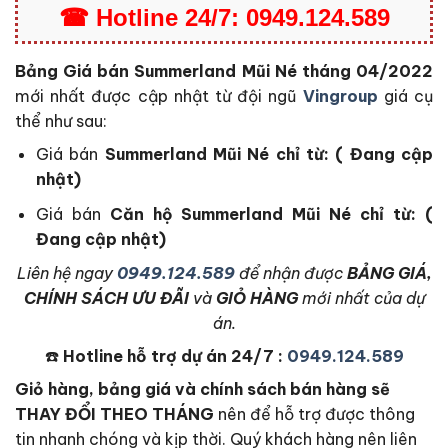
☎
Hotline 24/7: 0949.124.589
Bảng Giá bán Summerland Mũi Né tháng 04/2022
mới nhất được cập nhật từ đội ngũ
Vingroup
giá cụ
thể như sau:
Giá bán
Summerland Mũi Né chỉ từ: ( Đang cập
nhật)
Giá bán
Căn hộ
Summerland Mũi Né
chỉ từ: (
Đang cập nhật)
L
iên hệ ngay
0949.124.589
để nhận được
BẢNG GIÁ,
CHÍNH SÁCH ƯU ĐÃI
và
GIỎ HÀNG
mới nhất của dự
án.
☎️
Hotline hỗ trợ dự án 24/7 :
0949.124.589
Giỏ hàng, bảng giá và chính sách bán hàng sẽ
THAY ĐỔI THEO THÁNG
nên để hỗ trợ được thông
tin nhanh chóng và kịp thời. Quý khách hàng nên liên