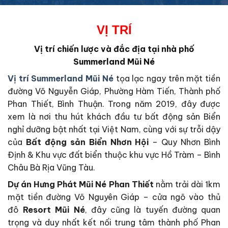
VỊ TRÍ
Vị trí chiến lược và đắc địa tại nhà phố
Summerland Mũi Né
Vị trí Summerland Mũi Né
tọa lạc ngay trên mặt tiền
đường Võ Nguyễn Giáp, Phường Hàm Tiến, Thành phố
Phan Thiết, Bình Thuận. Trong năm 2019, đây được
xem là nơi thu hút khách đầu tư bất động sản Biển
nghỉ dưỡng bật nhất tại Việt Nam, cùng với sự trỗi dậy
của
Bất động sản Biển Nhơn Hội
– Quy Nhơn Bình
Định & Khu vực đất biển thuộc khu vực Hồ Tràm – Bình
Châu Bà Rịa Vũng Tàu.
Dự án Hưng Phát Mũi Né Phan Thiết
nằm trải dài 1km
mặt tiền đường Võ Nguyên Giáp – cửa ngõ vào thủ
đô
Resort Mũi Né
, đây cũng là tuyến đường quan
trọng và duy nhất kết nối trung tâm thành phố Phan