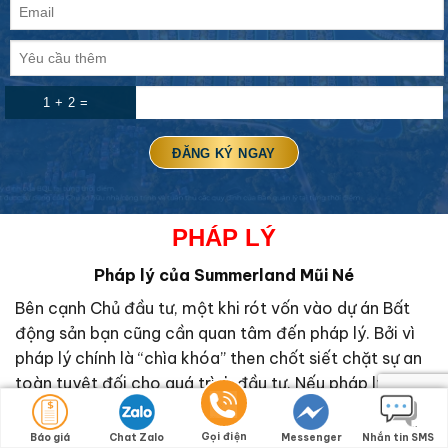
1 + 2 =
PHÁP LÝ
Pháp lý của Summerland Mũi Né
Bên cạnh Chủ đầu tư, một khi rót vốn vào dự án Bất
động sản bạn cũng cần quan tâm đến pháp lý. Bởi vì
pháp lý chính là “chìa khóa” then chốt siết chặt sự an
toàn tuyệt đối cho quá trình đầu tư. Nếu pháp lý có
sai sót rất dễ rơi vào khủng hoảng sau khi đầu tư.
Thậm chí nhà đầu tư có thể bị chôn vốn lâu dài không
Gọi điện
Báo giá
Chat Zalo
Messenger
Nhắn tin SMS