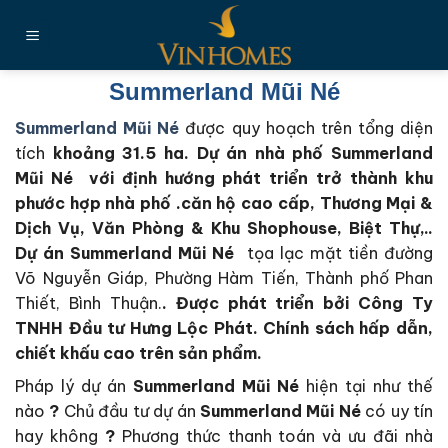
Chuyển
đến
nội
dung
Summerland Mũi Né
Summerland Mũi Né
được quy hoạch trên tổng diện
tích
khoảng 31.5 ha
. Dự án nhà phố Summerland
Mũi Né với định hướng phát triển trở thành khu
phước hợp nhà phố .căn hộ cao cấp, Thương Mại &
Dịch Vụ, Văn Phòng & Khu Shophouse, Biệt Thự,..
Dự án Summerland Mũi Né
tọa lạc mặt tiền đường
Võ Nguyễn Giáp, Phường Hàm Tiến, Thành phố Phan
Thiết, Bình Thuận.
. Đ
ược phát triển bởi Công Ty
TNHH Đầu tư Hưng Lộc Phát. Chính sách hấp dẫn,
chiết khấu cao trên sản phẩm.
Pháp lý dự án
Summerland Mũi Né
hiện tại như thế
nào
?
Chủ đầu tư dự án
Summerland Mũi Né
có uy tín
hay không
?
Phương thức thanh toán và ưu đãi nhà