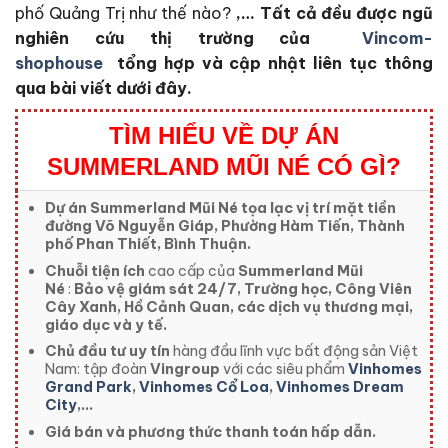
phố Quảng Trị như thế nào?
,… Tất cả đều được ngũ
nghiên cứu thị trường của
Vincom-
shophouse
tổng hợp và cập nhật liên tục thông
qua bài viết dưới đây.
TÌM HIỂU VỀ DỰ ÁN
SUMMERLAND MŨI NÉ CÓ GÌ?
Dự án Summerland Mũi Né tọa lạc vị trí mặt tiền
đường Võ Nguyễn Giáp, Phường Hàm Tiến, Thành
phố Phan Thiết, Bình Thuận.
Chuỗi tiện ích
cao cấp của
Summerland Mũi
Né
:
Bảo vệ giám sát 24/7, Trường học, Công Viên
Cây Xanh, Hồ Cảnh Quan, các dịch vụ thương mại,
giáo dục và y tế.
Chủ đầu tư uy tín
hàng đầu lĩnh vực bất động sản Việt
Nam: tập đoàn
Vingroup
với các siêu phẩm
Vinhomes
Grand Park
,
Vinhomes Cổ Loa
,
Vinhomes Dream
City
,..
.
Giá bán và phương thức thanh toán hấp dẫn.