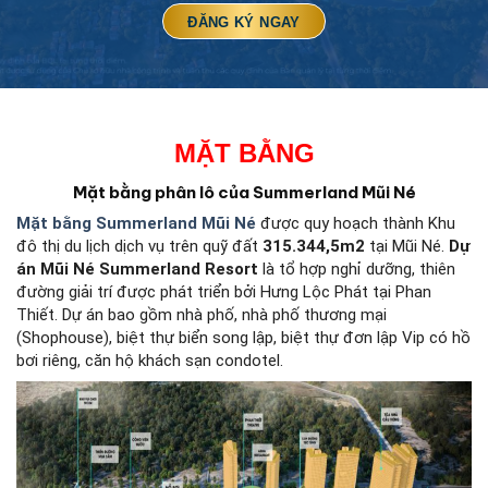
MẶT BẰNG
Mặt bằng phân lô của Summerland Mũi Né
Mặt bằng Summerland Mũi Né
được quy hoạch thành Khu
đô thị du lịch dịch vụ trên quỹ đất
315.344,5m2
tại Mũi Né.
Dự
án Mũi Né Summerland Resort
là tổ hợp nghỉ dưỡng, thiên
đường giải trí được phát triển bởi Hưng Lộc Phát tại Phan
Thiết. Dự án bao gồm nhà phố, nhà phố thương mại
(Shophouse), biệt thự biển song lập, biệt thự đơn lập Vip có hồ
bơi riêng, căn hộ khách sạn condotel.