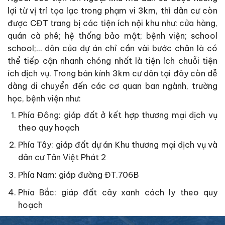
lợi từ vị trí tọa lạc trong phạm vi 3km, thì dân cư còn
được CĐT trang bị các tiện ích nội khu như: cửa hàng,
quán cà phê; hệ thống bảo mật; bệnh viện; school
school;… dân của dự án chỉ cần vài bước chân là có
thể tiếp cận nhanh chóng nhất là tiện ích chuỗi tiện
ích dịch vụ. Trong bán kính 3km cư dân tại đây còn dễ
dàng di chuyển đến các cơ quan ban ngành, trường
học, bệnh viện như:
Phía Đông: giáp đất ở kết hợp thương mại dịch vụ
theo quy hoạch
Phía Tây: giáp đất dự án Khu thương mại dịch vụ và
dân cư Tân Việt Phát 2
Phía Nam: giáp đường ĐT.706B
Phía Bắc: giáp đất cây xanh cách ly theo quy
hoạch