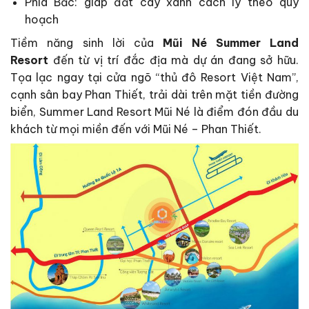
Phía Bắc: giáp đất cây xanh cách ly theo quy
hoạch
Tiềm năng sinh lời của
Mũi Né Summer Land
Resort
đến từ vị trí đắc địa mà dự án đang sở hữu.
Tọa lạc ngay tại cửa ngõ “thủ đô Resort Việt Nam”,
cạnh sân bay Phan Thiết, trải dài trên mặt tiền đường
biển, Summer Land Resort Mũi Né là điểm đón đầu du
khách từ mọi miền đến với Mũi Né – Phan Thiết.