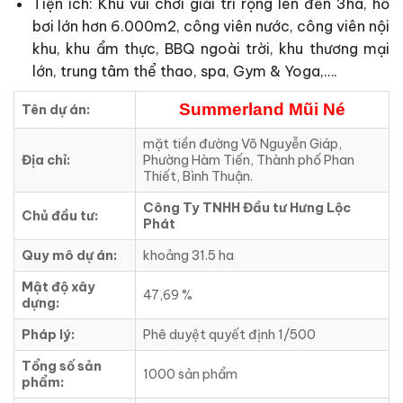
Tiện ích: Khu vui chơi giải trí rộng lên đến 3ha, hồ
bơi lớn hơn 6.000m2, công viên nước, công viên nội
khu, khu ẩm thực, BBQ ngoài trời, khu thương mại
lớn, trung tâm thể thao, spa, Gym & Yoga,….
Summerland Mũi Né
Tên dự án:
mặt tiền đường Võ Nguyễn Giáp,
Địa chỉ:
Phường Hàm Tiến, Thành phố Phan
Thiết, Bình Thuận.
Công Ty TNHH Đầu tư Hưng Lộc
Chủ đầu tư:
Phát
Quy mô dự án:
khoảng 31.5 ha
Mật độ xây
47,69 %
dựng:
Pháp lý:
Phê duyệt quyết định 1/500
Tổng số sản
1000 sản phẩm
phẩm: