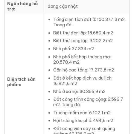
Ngân hàng hỗ
đang cập nhật
trợ:
Tổng diện tích đất ở: 150.377,3 m2.
Trong đó:
Biệt thự đơn lập: 18.680,4 m2
Biệt thự song lập: 9.202,2 m2
Nhà phố: 37.334 m2
Nhà phố kết hợp thương mại:
20.578,4 m2
Căn hộ cao tầng: 17.273,8 m2
Đất ở kết hợp dịch vụ du lịch:
Diện tích sản
16.921,6 m2
phẩm:
Nhà ở xã hội: 30.386,9 m2
Đất công trình công cộng: 6.596,7
m2. Trong đó:
Trường mầm non: 6.102,1 m2
Hội trường khu phố: 494,6 m2
Đất công viên cây xanh quảng