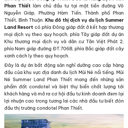
Phan Thiết
làm chủ đầu tư tại mặt tiền đường Võ
Nguyễn Giáp, Phường Hàm Tiến, Thành phố Phan
Thiết, Bình Thuận.
Khu đô thị dịch vụ du lịch Summer
Land Resort
có phía Đông giáp đất ở kết hợp thương
mại dịch vụ theo quy hoạch, phía Tây giáp đất dự án
Khu thương mại dịch vụ và dân cư Tân Việt Phát 2,
phía Nam giáp đường ĐT.706B, phía Bắc giáp đất cây
xanh cách ly theo quy hoạch.
Đây là dự án bất động sản nghỉ dưỡng cao cấp hàng
đầu của khu vực địa danh du lịch Mũi Né nổi tiếng. Mũi
Né Summer Land Phan Thiết mang đến những sản
phẩm đất condotel và biệt thự biển chất lượng tới
khách hàng và mở ra cơ hội đầu tư kinh doanh đem lại
lợi nhuận cao trong tương lai các nhà đầu tư biết đón
đầu thị trường condotel Phan Thiết.