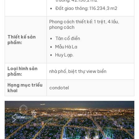
trường: 42.136,2 m2
Đất giao thông: 116.234,3 m2
Phong cách thiết kế: 1 trệt, 4 lầu,
phong cách
Thiết kế sản
Tân cổ điển
phẩm:
Mẫu Hà La
Huy Lạp.
Loại hình sản
nhà phố, biệt thự view biển
phẩm:
Hạng mục triểu
condotel
khai