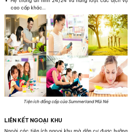
Hệ thống an ninh 24/24 và hàng loạt các dịch vụ
cao cấp khác…
Tiện ích đẳng cấp của Summerland Mũi Né
LIÊN KẾT NGOẠI
KHU
Ngoài các tiện ích ngoại khu mà dân cư được hưởng