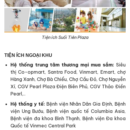
Tiện ích Suối Tiên Plaza
TIỆN ÍCH NGOẠI KHU
Hệ thống trung tâm thương mại mua sắm:
Siêu
thị Co-opmart, Santra Food, Vinmart, Emart, chợ
Hàng Xanh, Chợ Bà Chiểu, Chợ Cầu Đỏ, Chợ Nguyễn
Xí, CGV Pearl Plaza Điện Biên Phủ, CGV Thảo Điền
Pearl,..
Hệ thống y tế:
Bệnh viện Nhân Dân Gia Định, Bệnh
viện Ung Bướu, Bệnh viện quốc tế Columbia Asia,
Bệnh viện đa khoa Bình Thạnh, Bệnh viện Đa khoa
Quốc tế Vinmec Central Park