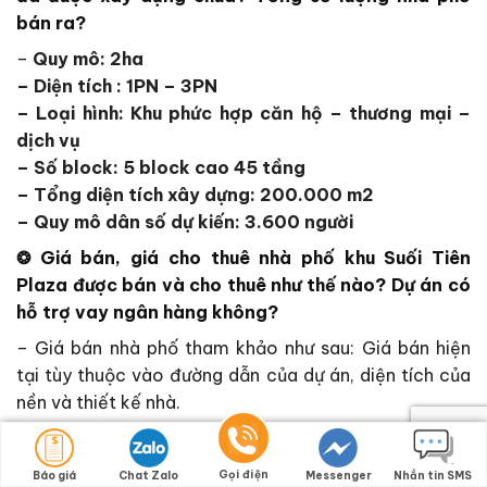
bán ra?
–
Quy mô
: 2ha
–
Diện tích
: 1PN – 3PN
–
Loại hình
: Khu phức hợp căn hộ – thương mại –
dịch vụ
–
Số block:
5 block cao 45 tầng
–
Tổng diện tích xây dựng:
200.000 m2
–
Quy mô dân số dự kiến
: 3.600 người
❂ Giá bán, giá cho thuê nhà phố khu
Suối Tiên
Plaza
được bán và cho thuê như thế nào? Dự án có
hỗ trợ vay ngân hàng không?
– Giá bán nhà phố tham khảo như sau: Giá bán hiện
tại tùy thuộc vào đường dẫn của dự án, diện tích của
nền và thiết kế nhà.
❂ Địa chỉ dự án tại đâu ? Có hỗ trợ xem nhà thực tế
không?
Gọi điện
Báo giá
Chat Zalo
Messenger
Nhắn tin SMS