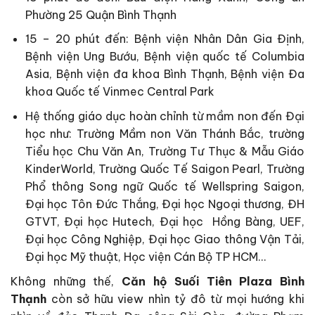
Phường 25 Quận Bình Thạnh
15 – 20 phút đến: Bệnh viện Nhân Dân Gia Định,
Bệnh viện Ung Bướu, Bệnh viện quốc tế Columbia
Asia, Bệnh viện đa khoa Bình Thạnh, Bệnh viện Đa
khoa Quốc tế Vinmec Central Park
Hệ thống giáo dục hoàn chỉnh từ mầm non đến Đại
học như: Trường Mầm non Văn Thánh Bắc, trường
Tiểu học Chu Văn An, Trường Tư Thục & Mẫu Giáo
KinderWorld, Trường Quốc Tế Saigon Pearl, Trường
Phổ thông Song ngữ Quốc tế Wellspring Saigon,
Đại học Tôn Đức Thắng, Đại học Ngoại thương, ĐH
GTVT, Đại học Hutech, Đại học Hồng Bàng, UEF,
Đại học Công Nghiệp, Đại học Giao thông Vận Tải,
Đại học Mỹ thuật, Học viện Cán Bộ TP HCM…
Không những thế,
Căn hộ Suối Tiên Plaza Bình
Thạnh
còn sở hữu view nhìn tỷ đô từ mọi hướng khi