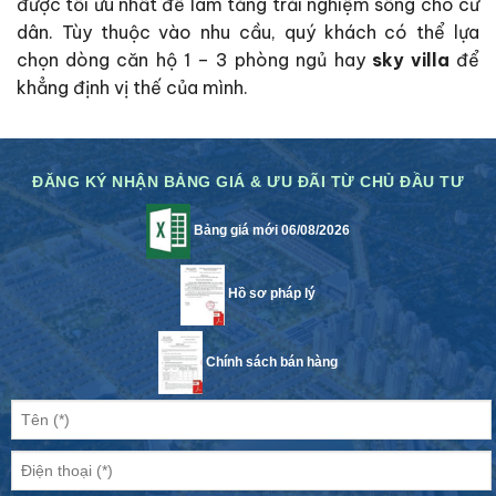
được tối ưu nhất để làm tăng trải nghiệm sống cho cư
dân. Tùy thuộc vào nhu cầu, quý khách có thể lựa
chọn dòng căn hộ 1 – 3 phòng ngủ hay
sky villa
để
khẳng định vị thế của mình.
ĐĂNG KÝ NHẬN BẢNG GIÁ & ƯU ĐÃI TỪ CHỦ ĐẦU TƯ
Bảng giá mới 06/08/2026
Hồ sơ pháp lý
Chính sách bán hàng