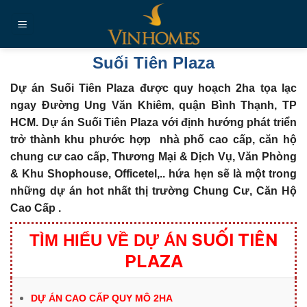
Chuyển
đến
nội
dung
Suối Tiên Plaza
Dự án Suối Tiên Plaza được quy hoạch 2ha tọa lạc
ngay Đường Ung Văn Khiêm, quận Bình Thạnh, TP
HCM.
Dự án Suối Tiên Plaza với định hướng phát triển
trở thành khu phước hợp nhà phố cao cấp, căn hộ
chung cư cao cấp, Thương Mại & Dịch Vụ, Văn Phòng
& Khu Shophouse, Officetel,.. hứa hẹn sẽ là một trong
những dự án hot nhất thị trường
Chung Cư, Căn Hộ
Cao Cấp .
SUỐI TIÊN
TÌM HIỂU VỀ DỰ ÁN
PLAZA
DỰ ÁN CAO CẤP QUY MÔ 2HA