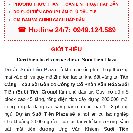
PHƯƠNG THỨC THANH TOÁN LINH HOẠT HẤP DẪN.
DO SUỐI TIÊN GROUP LÀM CHỦ ĐẦU TƯ
GIÁ BÁN VÀ CHÍNH SÁCH HẤP DẪN
☎
Hotline
24/7:
0949.124.589
GIỚI THIỆU
Giới thiệu lượt xem về dự án Suối Tiên Plaza
Dự án Suối Tiên Plaza
là khu cao ốc phức hợp thương
mại và dịch vụ quy mô 2ha tọa lạc tại khu đất vàng tại
Tân
Cảng – cầu Sài Gòn
do
Công ty Cổ Phần Văn Hóa Suối
Tiên (Suối Tiên Group)
làm chủ đầu tư. Quy mô gồm 5
block cao 45 tầng, tổng diện tích xây dựng 200.000 m2,
cung ứng đa dạng các sản phẩm căn hộ loại 1 – 3 phòng
ngủ,
Dự án
Suối Tiên Plaza
sẽ là nơi an cư lạc nghiệp
cho khoảng 3.600 người. Tọa lạc tại vị trí kim cương, sầm
uất mặt tiền đường Ung Văn Khiêm,
Suối Tiên