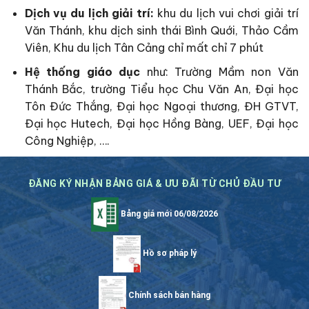
Dịch vụ du lịch giải trí:
khu du lịch vui chơi giải trí
Văn Thánh, khu dịch sinh thái Bình Quới, Thảo Cầm
Viên, Khu du lịch Tân Cảng chỉ mất chỉ 7 phút
Hệ thống giáo dục
như: Trường Mầm non Văn
Thánh Bắc, trường Tiểu học Chu Văn An, Đại học
Tôn Đức Thắng, Đại học Ngoại thương, ĐH GTVT,
Đại học Hutech, Đại học Hồng Bàng, UEF, Đại học
Công Nghiệp, ….
ĐĂNG KÝ NHẬN BẢNG GIÁ & ƯU ĐÃI TỪ CHỦ ĐẦU TƯ
Bảng giá mới 06/08/2026
Hồ sơ pháp lý
Chính sách bán hàng