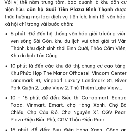
Với vị thế nằm trung tâm, bao quanh là khu dân cư
hiện hữu,
căn hộ Suối Tiên Plaza Bình Thạnh
được
thừa hưởng mọi loại dịch vụ tiện ích, kinh tế, văn hóa,
xã hội chỉ trong vài bước chân:
5 phút: Để đến hệ thống văn hóa giải trícông viên
ven sông Sài Gòn, khu du lịch vui chơi giải trí Văn
Thánh, khu dịch sinh thái Bình Quới, Thảo Cầm Viên,
Khu du lịch Tân Cảng
10 phút là đến các khu đô thị, chung cư cao tầng:
Khu Phức Hợp The Manor Officetel, Vincom Center
Landmark 81, Vinpearl Luxury Landmark 81, River
Park Quận 2, Lake View 2, Thủ Thiêm Lake View…
10 – 15 phút để đến: Siêu thị Co-opmart, Santra
Food, Vinmart, Emart, chợ Hàng Xanh, Chợ Bà
Chiểu, Chợ Cầu Đỏ, Chợ Nguyễn Xí, CGV Pearl
Plaza Điện Biên Phủ, CGV Thảo Điền Pearl
15 phút để đến: Bưu điện Hàng Xanh, Công an