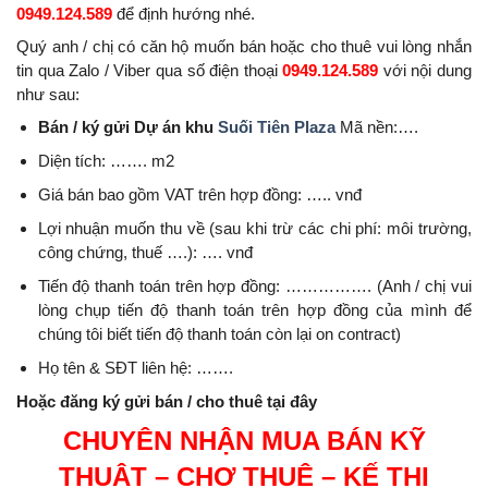
0949.124.589
để định hướng nhé.
Quý anh / chị có căn hộ muốn bán hoặc cho thuê vui lòng nhắn
tin qua Zalo / Viber qua số điện thoại
0949.124.589
với nội dung
như sau:
Bán / ký gửi Dự án khu
Suối Tiên Plaza
Mã nền:….
Diện tích: ……. m2
Giá bán bao gồm VAT trên hợp đồng: ….. vnđ
Lợi nhuận muốn thu về (sau khi trừ các chi phí: môi trường,
công chứng, thuế ….): …. vnđ
Tiến độ thanh toán trên hợp đồng: ……………. (Anh / chị vui
lòng chụp tiến độ thanh toán trên hợp đồng của mình để
chúng tôi biết tiến độ thanh toán còn lại on contract)
Họ tên & SĐT liên hệ: …….
Hoặc đăng ký gửi bán / cho thuê tại đây
CHUYÊN NHẬN MUA BÁN KỸ
THUẬT – CHỢ THUÊ – KẾ THI