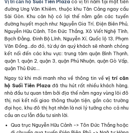
Suối Tiên Plaza
có vị trí nằm tại mặt tiền
Vị trí căn hộ
đường Ung Văn Khiêm, thuộc khu Tân Cảng ngay cầu
Sài Gòn. Khu căn hộ có lợi thế nằm gần các tuyến
đường huyết mạch như: Nguyễn Gia Trí, Điện Biên Phủ,
Nguyễn Hữu Cảnh, Tôn Đức Thắng, Xô Viết Nghệ Tĩnh,
Bạch Đằng, Đinh Bộ Lĩnh, Nguyễn Xí, Quốc lộ 13, Phạm
Văn Đồng…do đó, từ dự án quý khách sẽ nhanh chóng
kết nối đến các khu vực: trung tâm quận Bình Thạnh,
quận 1, quận 2, quận 3, quận Phú Nhuận, quận Gò Vấp,
quận Thủ Đức…
Ngay từ khi mới manh nha về thông tin về
vị trí căn
hộ Suối Tiên Plaza
đã thu hút rất nhiều khách hàng,
nhà đầu tư quan tâm bởi địa thế nằm ngay vùng lõi đô
thị, nơi kết nối giao thông thuận tiện, gần các trường
đại học, khu đô thị hạt nhân là nơi lý tưởng cho cả nhu
cầu an cư lẫn đầu tư sinh lời.
Qua trục Nguyễn Hữu Cảnh -> Tôn Đức Thắng hoặc
di chuyển qua tuyến Điện Biên Phủ -> Ngã tư Hàng