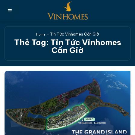
Chuyển
đến
nội
dung
-
Tin Tức Vinhomes Cần Giờ
Home
Thẻ Tag:
Tin Tức Vinhomes
Cần Giờ