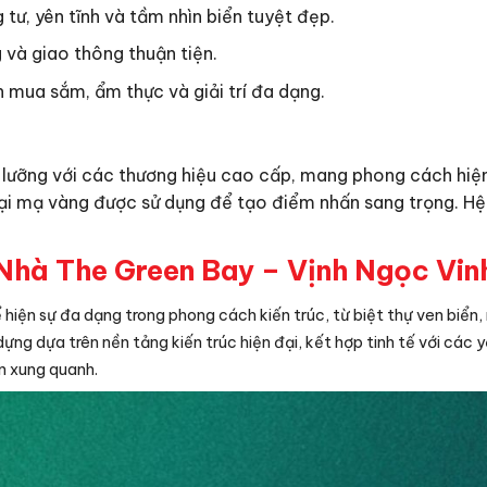
g tư, yên tĩnh và tầm nhìn biển tuyệt đẹp.
 và giao thông thuận tiện.
h mua sắm, ẩm thực và giải trí đa dạng.
 lưỡng với các thương hiệu cao cấp, mang phong cách hiện
oại mạ vàng được sử dụng để tạo điểm nhấn sang trọng. Hệ 
Nhà The Green Bay – Vịnh Ngọc Vi
 hiện sự đa dạng trong phong cách kiến trúc, từ biệt thự ven biể
dựng dựa trên nền tảng kiến trúc hiện đại, kết hợp tinh tế với các
ên xung quanh.