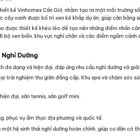
thiết kế Vinhomes Cần Giờ, nhằm tạo ra một môi trường sốn
ực cây xanh được bố trí xen kẽ khắp dự án, giúp cân bằng si
ạo được thiết kế khéo léo để tạo nên những điểm nhấn cản
đi bộ ven biển, khu vực nghỉ chân và các điểm ngắm cảnh đ
h Nghỉ Dưỡng
h đa dạng và hiện đại, đáp ứng nhu cầu nghỉ dưỡng và giải 
lại trải nghiệm thư giãn đẳng cấp. Khu spa và chăm sóc sứ
iện đại, sân tennis, sân golf mini.
g, phục vụ ẩm thực địa phương và quốc tế.
h một hệ sinh thái nghỉ dưỡng hoàn chỉnh, giúp cư dân có 