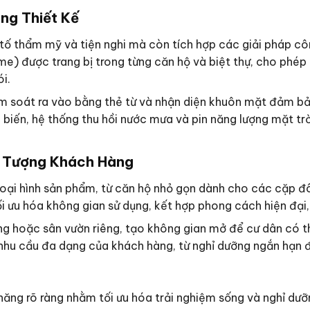
ng Thiết Kế
tố thẩm mỹ và tiện nghi mà còn tích hợp các giải pháp c
 được trang bị trong từng căn hộ và biệt thự, cho phép c
i.
m soát ra vào bằng thẻ từ và nhận diện khuôn mặt đảm bảo
 biến, hệ thống thu hồi nước mưa và pin năng lượng mặt tr
ối Tượng Khách Hàng
ại hình sản phẩm, từ căn hộ nhỏ gọn dành cho các cặp đôi 
ối ưu hóa không gian sử dụng, kết hợp phong cách hiện đại, 
ng hoặc sân vườn riêng, tạo không gian mở để cư dân có t
g nhu cầu đa dạng của khách hàng, từ nghỉ dưỡng ngắn hạn đ
ăng rõ ràng nhằm tối ưu hóa trải nghiệm sống và nghỉ dưỡ