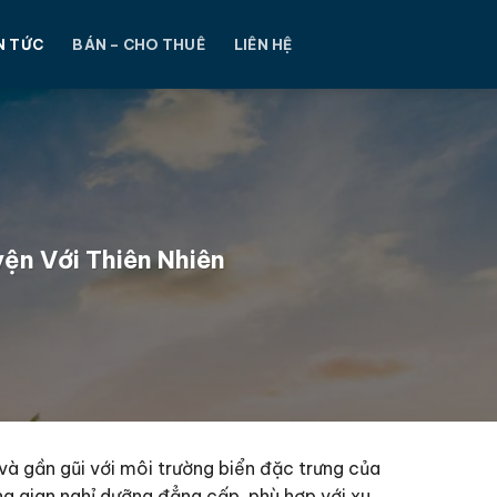
N TỨC
BÁN – CHO THUÊ
LIÊN HỆ
ện Với Thiên Nhiên
và gần gũi với môi trường biển đặc trưng của
ng gian nghỉ dưỡng đẳng cấp, phù hợp với xu