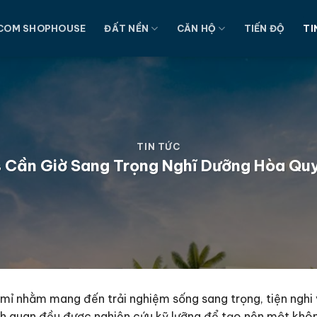
COM SHOPHOUSE
ĐẤT NỀN
CĂN HỘ
TIẾN ĐỘ
TI
TIN TỨC
 Cần Giờ Sang Trọng Nghĩ Dưỡng Hòa Quy
mỉ nhằm mang đến trải nghiệm sống sang trọng, tiện nghi 
cảnh quan đều được nghiên cứu kỹ lưỡng để tạo nên một khô