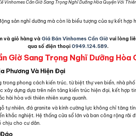
Kế Vinhomes Cần Giờ Sang Trọng Nghĩ Dưỡng Hòa Quyện Với Thiê
động sản nghỉ dưỡng mà còn là biểu tượng của sự kết hợp hà
m và giỏ hàng và
Giá Bán Vinhomes Cần Giờ
vui lòng li
qua số điện thoại
0949.124.589
.
ần Giờ Sang Trọng Nghĩ Dưỡng Hòa Q
ịa Phương Và Hiện Đại
g trong phong cách kiến trúc, từ biệt thự ven biển, nhà p
c xây dựng dựa trên nền tảng kiến trúc hiện đại, kết hợp t
ắc hài hòa với thiên nhiên xung quanh.
 gỗ tự nhiên, đá granite và kính cường lực không chỉ tăn
ển khắc nghiệt. Hệ thống cửa sổ lớn và ban công rộng rãi đ
 chịu cho cư dân.
 Đáo