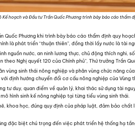
ộ Kế hoạch và Đầu tư Trần Quốc Phương trình bày báo cáo thẩm đ
ần Quốc Phương khi trình bày báo cáo thẩm định quy hoạc
 là phát triển “thuận thiên”, đồng thời lấy nước là tài ng
inh nguồn nước, an ninh lương thực, chủ động thích nghi, số
ên theo Nghị quyết 120 của Chính phủ”, Thứ trưởng Trần Qu
hân vùng sinh thái nông nghiệp và phân vùng chức năng củ
 với định hướng chuyển đổi cơ cấu nông nghiệp của Vùng thí
ong tư duy, quan điểm về quản lý, khai thác sử dụng tài ng
mô hình sinh kế nông nghiệp tại từng tiểu vùng sinh thái.
, khoa học, đúng quy định của pháp luật, đảm bảo chất 
g đặc biệt chú trọng đến việc phát triển hệ thống hạ tần