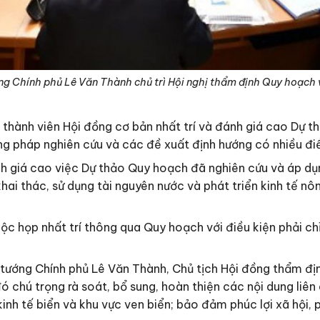
ng Chính phủ Lê Văn Thành chủ trì Hội nghị thẩm định Quy hoạc
ác thành viên Hội đồng cơ bản nhất trí và đánh giá cao D
g pháp nghiên cứu và các đề xuất định hướng có nhiều đi
 giá cao việc Dự thảo Quy hoạch đã nghiên cứu và áp dụn
ai thác, sử dụng tài nguyên nước và phát triển kinh tế nôn
 họp nhất trí thông qua Quy hoạch với điều kiện phải chỉn
ủ tướng Chính phủ Lê Văn Thành, Chủ tịch Hội đồng thẩm đị
ó chú trọng rà soát, bổ sung, hoàn thiện các nội dung liên
 kinh tế biển và khu vực ven biển; bảo đảm phúc lợi xã hội, 