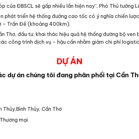
óp của ĐBSCL sẽ gấp nhiều lần hiện nay”, Phó Thủ tướng L
ên phát triển hệ thống đường cao tốc có ý nghĩa chiến lư
ơ – Trần Đề (khoảng 400km).
 Thơ, đầu tư, khai thác hiệu quả hệ thống đường bộ ven 
c công trình dịch vụ – hậu cần nhằm giảm chi phí logistic,
DỰ ÁN
c dự án chúng tôi đang phân phối tại Cần T
h Thủy,Bình Thủy, Cần Thơ
– Thương mại