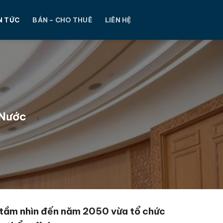
N TỨC
BÁN – CHO THUÊ
LIÊN HỆ
 Nước
 tầm nhìn đến năm 2050 vừa tổ chức