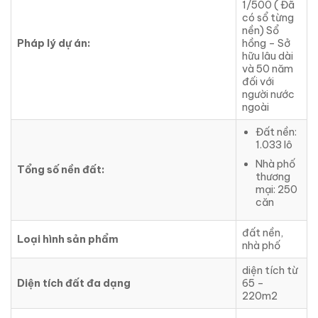
1/500 ( Đã
có sổ từng
nền) Sổ
Pháp lý dự án:
hồng – Sở
hữu lâu dài
và 50 năm
đối với
người nước
ngoài
Đất nền:
1.033 lô
Nhà phố
Tổng số nền đất:
thương
mại: 250
căn
đất nền,
Loại hình sản phẩm
nhà phố
diện tích từ
Diện tích đất đa dạng
65 –
220m2