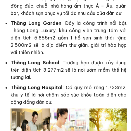
đông đúc, chuỗi nhà hàng ẩm thực Á – Âu, quán
bar, khách sạn phục vụ tối đa nhu cầu của dân cư.
Thăng Long Garden
: Đây là công trình nổi bật
Thăng Long Luxury, khu công viên trung tâm với
diện tích 5.855m2 gồm 1 hồ sen sinh thái rộng
2.500m2 sẽ là địa điểm thư giãn, giải trí hòa hợp
với thiên nhiên.
Thăng Long School
: Trường học được xây dựng
trên diện tích 3.277m2 sẽ là nơi ươm mầm thế hệ
tương lai.
Thăng Long Hospital
: Có quy mô rộng 1.733m2,
khu y tế là nơi chăm sóc sức khỏe toàn diện cho
cộng đồng dân cư.