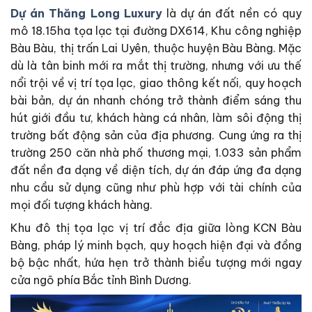
Dự án Thăng Long Luxury
là dự án đất nền có quy
mô 18.15ha tọa lạc tại đường DX614, Khu công nghiệp
Bàu Bàu, thị trấn Lai Uyên, thuộc huyện Bàu Bàng. Mặc
dù là tân binh mới ra mắt thị trường, nhưng với ưu thế
nổi trội về vị trí tọa lạc, giao thông kết nối, quy hoạch
bài bản, dự án nhanh chóng trở thành điểm sáng thu
hút giới đầu tư, khách hàng cá nhân, làm sôi động thị
trường bất động sản của địa phương. Cung ứng ra thị
trường 250 căn nhà phố thương mại, 1.033 sản phẩm
đất nền đa dạng về diện tích, dự án đáp ứng đa dạng
nhu cầu sử dụng cũng như phù hợp với tài chính của
mọi đối tượng khách hàng.
Khu đô thị tọa lạc vị trí đắc địa giữa lòng KCN Bàu
Bàng, pháp lý minh bạch, quy hoạch hiện đại và đồng
bộ bậc nhất, hứa hẹn trở thành biểu tượng mới ngay
cửa ngõ phía Bắc tỉnh Bình Dương.