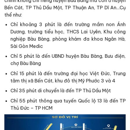
chính không chỉ riêng huyện Bàu Bàng mà còn ở huyện
Bến Cát, TP Thủ Dầu Một, TP Thuận An, TP Dĩ An…Cụ
thể như:
Chỉ khoảng 3 phút là đến trường mầm non Ánh
Dương, trường tiểu học, THCS Lai Uyên, Khu công
nghiệp Bàu Bàng, phòng khám đa khoa Ngân Hà,
Sài Gòn Medic
Chỉ 5 phút là đến UBND huyện Bàu Bàng, Bưu điện,
chợ Bàu Bàng
Chỉ 15 phút là đến trường đại học Việt Đức, Trung
tâm thị xã Bến Cát, khu đô thị Mỹ Phước 3 và 4
Chỉ 35 phút di chuyển là đến TP Thủ Dầu Một
Chỉ 55 phút thông qua tuyến Quốc lộ 13 là đến TP
Thủ Đức – TP HCM