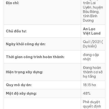
Địa chỉ:
trấn Lai
Uyên, huyện
Bàu Bàng,
tỉnh Bình
Dương
An Lạc
Chủ đầu tư:
Việt Land
Quí I /2021 (
Ngày khỏi công dự án:
Dự kiến)
đang cập
Thời gian công trình hoàn thành:
nhật
Đang hoàn
Hiện trạng xây dựng:
thành cơ sở
hạ tầng
Quy mô dự án:
18.15 ha
Mật độ xây dựng:
48%
Phê duyệt
quyết định