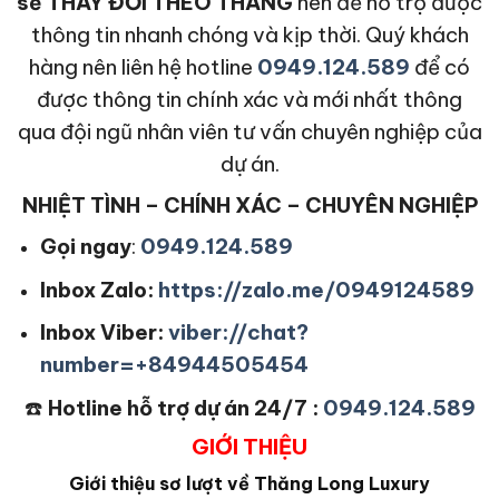
sẽ THAY ĐỔI THEO THÁNG
nên để hỗ trợ được
thông tin nhanh chóng và kịp thời. Quý khách
hàng nên liên hệ hotline
0949.124.589
để có
được thông tin chính xác và mới nhất thông
qua đội ngũ nhân viên tư vấn chuyên nghiệp của
dự án.
NHIỆT TÌNH – CHÍNH XÁC – CHUYÊN NGHIỆP
Gọi ngay
:
0949.124.589
Inbox Zalo:
https://zalo.me/0949124589
Inbox Viber:
viber://chat?
number=+84944505454
☎️
Hotline hỗ trợ dự án 24/7 :
0949.124.589
GIỚI THIỆU
Giới thiệu sơ lượt về Thăng Long Luxury