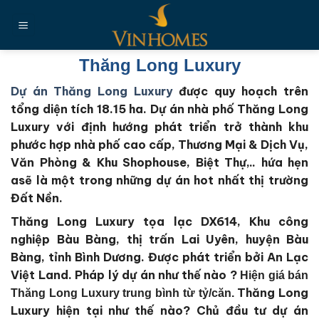
Chuyển
đến
nội
dung
Thăng Long Luxury
Dự án Thăng Long Luxury
được quy hoạch trên
tổng diện tích 18.15 ha
. Dự án nhà phố Thăng Long
Luxury với định hướng phát triển trở thành khu
phước hợp nhà phố cao cấp, Thương Mại & Dịch Vụ,
Văn Phòng & Khu Shophouse, Biệt Thự,.. hứa hẹn
asẽ là một trong những dự án hot nhất thị trường
Đất Nền.
Thăng Long Luxury tọa lạc DX614, Khu công
nghiệp Bàu Bàng, thị trấn Lai Uyên, huyện Bàu
Bàng, tỉnh Bình Dương.
Được phát triển bởi An Lạc
Việt Land
. Pháp lý dự án như thế nào ?
Hiện giá bán
Thăng Long
Thăng Long Luxury trung bình từ tỷ/căn.
Luxury
hiện tại như thế nào?
Chủ đầu tư dự án