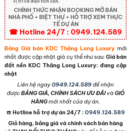
vị trí và diện tích căn.
CHÍNH THỨC NHẬN BOOKING MỞ BÁN
NHÀ PHỐ + BIỆT THỰ + HỖ TRỢ XEM THỰC
TẾ DỰ ÁN
☎ Hotline 24/7 : 0949.124.589
Bảng Giá bán KDC Thăng Long Luxury
mới
nhất được cập nhật giá cụ thể như sau:
Giá bán
đất nền KDC Thăng Long Luxury: đang cập
nhật
L
iên hệ ngay
0949.124.589
để nhận
được
BẢNG GIÁ, CHÍNH SÁCH ƯU ĐÃI
và
GIỎ
HÀNG
mới nhất của dự án.
☎️
Hotline hỗ trợ dự án 24/7 :
0949.124.589
Giỏ hàng, bảng giá và chính sách bán hàng