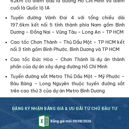
62km có điểm đầu là đường Hồ Chí Minh và điểm
cuối là Quốc lộ 1A
Tuyến đường Vành Đai 4 với tổng chiều dài
197,6km kết nối 5 tỉnh thành phía Nam gồm Bình
Dương – Đồng Nai – Vũng Tàu – Long An – TP HCM
Cao tốc Chơn Thành – Thủ Dầu Một – TP HCM kết
nối 3 tỉnh gồm Bình Phước, Bình Dương và TP HCM
Cao tốc Đức Hòa – Chơn Thành là dự án thành
phần của dự án xây dựng đường Hồ Chí Minh
Tuyến đường sắt Metro Thủ Dầu Một – Mỹ Phước –
Bàu Bàng – Long Nguyên thuộc tuyến đường sắt
trên cao thứ 3 của dự án Metro Bình Dương
ĐĂNG KÝ NHẬN BẢNG GIÁ & ƯU ĐÃI TỪ CHỦ ĐẦU TƯ
Bảng giá mới 09/08/2026