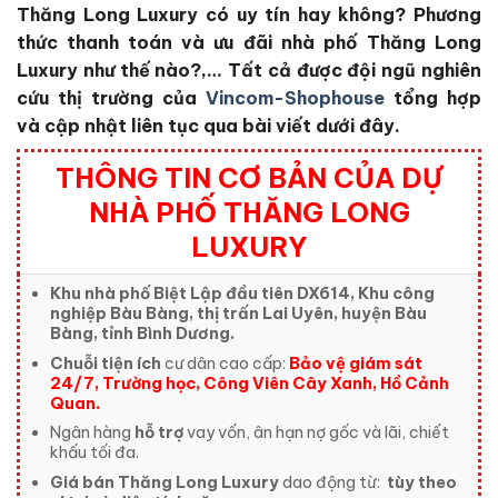
Thăng Long Luxury
có uy tín hay không?
Phương
thức thanh toán và ưu đãi nhà phố Thăng Long
Luxury
như thế nào?,… Tất cả được đội ngũ nghiên
cứu thị trường của
Vincom-Shophouse
tổng hợp
và cập nhật liên tục qua bài viết dưới đây.
THÔNG TIN CƠ BẢN CỦA DỰ
NHÀ PHỐ THĂNG LONG
LUXURY
Khu nhà phố Biệt Lập đầu tiên DX614, Khu công
nghiệp Bàu Bàng, thị trấn Lai Uyên, huyện Bàu
Bàng, tỉnh Bình Dương.
Chuỗi tiện ích
cư dân cao cấp:
Bảo vệ giám sát
24/7, Trường học, Công Viên Cây Xanh, Hồ Cảnh
Quan.
Ngân hàng
hỗ trợ
vay vốn, ân hạn nợ gốc và lãi, chiết
khấu tối đa.
Giá bán Thăng Long Luxury
dao động từ:
tùy theo