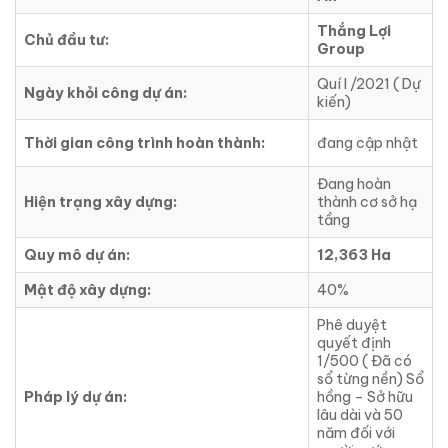
Thắng Lợi
Chủ đầu tư:
Group
Quí I /2021 ( Dự
Ngày khỏi công dự án:
kiến)
Thời gian công trình hoàn thành:
đang cập nhật
Đang hoàn
Hiện trạng xây dựng:
thành cơ sở hạ
tầng
Quy mô dự án:
12,363 Ha
Mật độ xây dựng:
40%
Phê duyệt
quyết định
1/500 ( Đã có
sổ từng nền) Sổ
Pháp lý dự án:
hồng – Sở hữu
lâu dài và 50
năm đối với