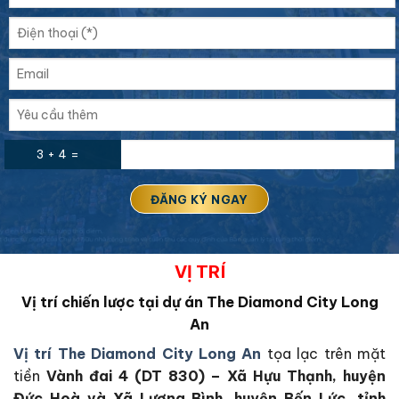
3 + 4 =
VỊ TRÍ
Vị trí chiến lược tại dự án The Diamond City Long
An
Vị trí The Diamond City Long An
tọa lạc trên mặt
tiền
Vành đai 4 (DT 830) – Xã Hựu Thạnh, huyện
Đức Hoà và Xã Lương Bình, huyện Bến Lức, tỉnh