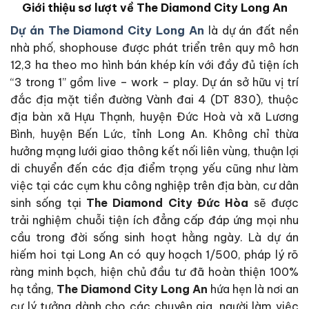
Giới thiệu sơ lượt về The Diamond City Long An
Dự án The Diamond City Long An
là dự án đất nền
nhà phố, shophouse được phát triển trên quy mô hơn
12,3 ha theo mo hình bán khép kín với đầy đủ tiện ích
“3 trong 1” gồm live – work – play. Dự án sở hữu vị trí
đắc địa mặt tiền đường Vành đai 4 (DT 830), thuộc
địa bàn xã Hựu Thạnh, huyện Đức Hoà và xã Lương
Bình, huyện Bến Lức, tỉnh Long An. Không chỉ thừa
hưởng mạng lưới giao thông kết nối liên vùng, thuận lợi
di chuyển đến các địa điểm trọng yếu cũng như làm
việc tại các cụm khu công nghiệp trên địa bàn, cư dân
sinh sống tại
The Diamond City Đức Hòa
sẽ được
trải nghiệm chuỗi tiện ích đẳng cấp đáp ứng mọi nhu
cầu trong đời sống sinh hoạt hằng ngày. Là dự án
hiếm hoi tại Long An có quy hoạch 1/500, pháp lý rõ
ràng minh bạch, hiện chủ đầu tư đã hoàn thiện 100%
hạ tầng,
The Diamond City Long An
hứa hẹn là nơi an
cư lý tưởng dành cho các chuyên gia, người làm việc