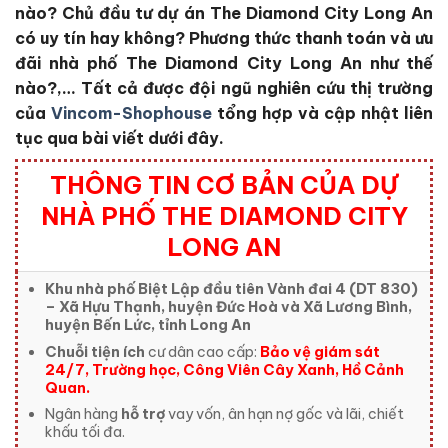
nào?
Chủ đầu tư dự án The Diamond City Long An
có uy tín hay không?
Phương thức thanh toán và ưu
đãi nhà phố The Diamond City Long An
như thế
nào?,… Tất cả được đội ngũ nghiên cứu thị trường
của
Vincom-Shophouse
tổng hợp và cập nhật liên
tục qua bài viết dưới đây.
THÔNG TIN CƠ BẢN CỦA DỰ
NHÀ PHỐ THE DIAMOND CITY
LONG AN
Khu nhà phố Biệt Lập đầu tiên Vành đai 4 (DT 830)
– Xã Hựu Thạnh, huyện Đức Hoà và Xã Lương Bình,
huyện Bến Lức, tỉnh Long An
Chuỗi tiện ích
cư dân cao cấp:
Bảo vệ giám sát
24/7, Trường học, Công Viên Cây Xanh, Hồ Cảnh
Quan.
Ngân hàng
hỗ trợ
vay vốn, ân hạn nợ gốc và lãi, chiết
khấu tối đa.