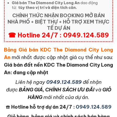
Giá bán The Diamond City Long An
dao động
từ:
tùy theo vị trí và diện tích căn.
CHÍNH THỨC NHẬN BOOKING MỞ BÁN
NHÀ PHỐ + BIỆT THỰ + HỖ TRỢ XEM THỰC
TẾ DỰ ÁN
☎ Hotline 24/7 : 0949.124.589
Bảng Giá bán KDC The Diamond City Long
An
mới nhất được cập nhật giá cụ thể như sau:
Giá bán đất nền KDC The Diamond City Long
An: đang cập nhật
L
iên hệ ngay
0949.124.589
để nhận
được
BẢNG GIÁ, CHÍNH SÁCH ƯU ĐÃI
và
GIỎ
HÀNG
mới nhất của dự án.
☎️
Hotline hỗ trợ dự án 24/7 :
0949.124.589
Giỏ hàng, bảng giá và chính sách bán hàng