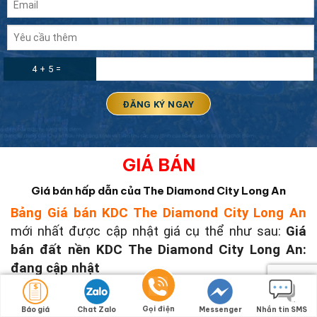
4 + 5 =
GIÁ BÁN
Giá bán hấp dẫn của The Diamond City Long An
Bảng Giá bán KDC The Diamond City Long An
mới nhất được cập nhật giá cụ thể như sau:
Giá
bán đất nền KDC The Diamond City Long An:
đang cập nhật
L
iên hệ ngay
0949.124.589
để nhận được
BẢNG
GIÁ, CHÍNH SÁCH ƯU ĐÃI
và
GIỎ HÀNG
mới nhất
Gọi điện
Báo giá
Chat Zalo
Messenger
Nhắn tin SMS