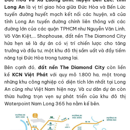
Long An
là vị trí giao hòa giữa Đức Hòa và Bến Lức
tuyến đường huyết mạch kết nối các huyện, xã của
tỉnh Long An tuyến đường chính liên thông với các
đường lớn của các quận TPHCM như Nguyễn Văn Linh,
Võ Văn Kiệt,… Shophouse, đất nền The Diamond City
hứa hẹn sẽ là dự án có vị trí chiến lược cho tăng
trưởng và đầu tư, một khu đô thị sầm uất và đầy tiềm
năng tại Đức Hòa trong tương lai.
Bên cạnh đó,
đất nền The Diamond City
còn liền
kề
KCN Việt Phát
với quy mô 1.800 ha, một trong
những khu công nghiệp có diện tích lớn nhất tại Long
An cũng như Việt Nam hiện nay. Và cư dân dự án còn
thừa hưởng trọn vẹn sự phát triển của khu đô thị
Waterpoint Nam Long 365 ha nằm kế bên.