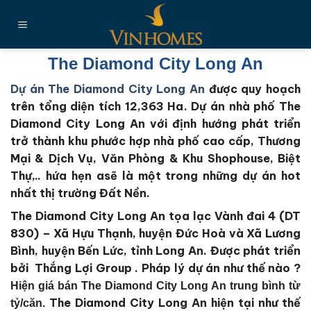
Chuyển
đến
nội
dung
The Diamond City Long An
Dự án The Diamond City Long An
được quy hoạch
trên tổng diện tích 12,363 Ha
. Dự án nhà phố The
Diamond City Long An với định hướng phát triển
trở thành khu phước hợp nhà phố cao cấp, Thương
Mại & Dịch Vụ, Văn Phòng & Khu Shophouse, Biệt
Thự,.. hứa hẹn asẽ là một trong những dự án hot
nhất thị trường Đất Nền.
The Diamond City Long An tọa lạc Vành đai 4 (DT
830) – Xã Hựu Thạnh, huyện Đức Hoà và Xã Lương
Bình, huyện Bến Lức, tỉnh Long An.
Được phát triển
bởi Thắng Lợi Group
. Pháp lý dự án như thế nào ?
Hiện giá bán The Diamond City Long An trung bình từ
The Diamond City Long An
hiện tại như thế
tỷ/căn.