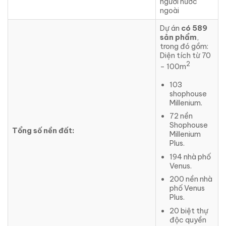
người nước
ngoài
Dự án
có 589
sản phẩm
,
trong đó gồm:
Diện tích từ 70
2
– 100m
103
shophouse
Millenium.
72 nền
Shophouse
Tổng số nền đất:
Millenium
Plus.
194 nhà phố
Venus.
200 nền nhà
phố Venus
Plus.
20 biệt thự
độc quyền