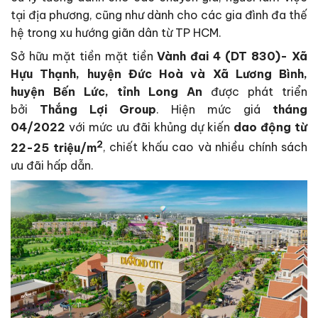
tại địa phương, cũng như dành cho các gia đình đa thế
hệ trong xu hướng giãn dân từ TP HCM.
Sở hữu mặt tiền mặt tiền
Vành đai 4 (DT 830)- Xã
Hựu Thạnh, huyện Đức Hoà và Xã Lương Bình,
huyện Bến Lức, tỉnh
Long An
được phát triển
bởi
Thắng Lợi Group
. Hiện mức giá
tháng
04/2022
với mức ưu đãi khủng dự kiến
dao động từ
2
22-25 triệu/m
, chiết khấu cao và nhiều chính sách
ưu đãi hấp dẫn.