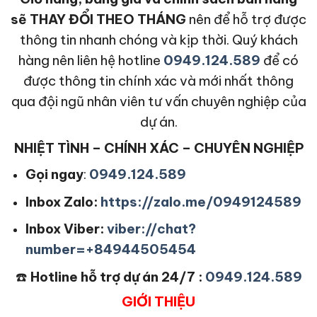
sẽ THAY ĐỔI THEO THÁNG
nên để hỗ trợ được
thông tin nhanh chóng và kịp thời. Quý khách
hàng nên liên hệ hotline
0949.124.589
để có
được thông tin chính xác và mới nhất thông
qua đội ngũ nhân viên tư vấn chuyên nghiệp của
dự án.
NHIỆT TÌNH – CHÍNH XÁC – CHUYÊN NGHIỆP
Gọi ngay
:
0949.124.589
Inbox Zalo:
https://zalo.me/0949124589
Inbox Viber:
viber://chat?
number=+84944505454
☎️
Hotline hỗ trợ dự án 24/7 :
0949.124.589
GIỚI THIỆU