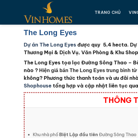
Chuyển
đến
TRANG CHỦ
VIN
nội
dung
The Long Eyes
Dự án The Long Eyes
được quy 5,4 hecta. Dự 
Thương Mại & Dịch Vụ, Văn Phòng & Khu Shoph
The Long Eyes tọa lạc Đường Sông Thao – B
nào ?
Hiện giá bán The Long Eyes trung bình từ
không?
Phương thức thanh toán và ưu đãi nh
Shophouse
tổng hợp và cập nhật liên tục qua 
THÔNG T
Khu nhà phố
Biệt Lập đầu tiên
Đường Sông Thao –