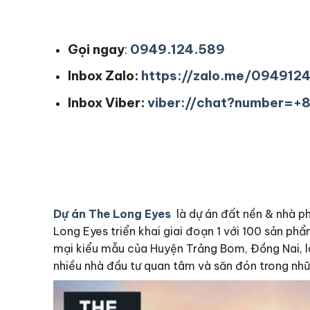
Gọi ngay
:
0949.124.589
Inbox Zalo:
https://zalo.me/094912
Inbox Viber:
viber://chat?number=
Dự án The Long Eyes
là dự án đất nền & nhà p
Long Eyes triển khai giai đoạn 1 với 100 sản ph
mại kiểu mẫu của Huyện Trảng Bom, Đồng Nai, là 
nhiều nhà đầu tư quan tâm và săn đón trong nh