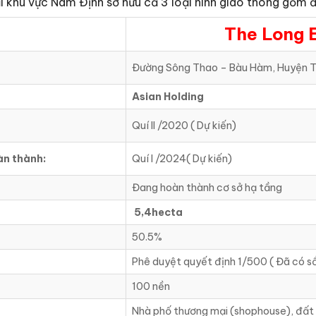
i khu vực Nam Định sở hữu cả 3 loại hình giao thông gồm
The Long 
Đường Sông Thao – Bàu Hàm, Huyện T
Asian Holding
Quí II /2020 ( Dự kiến)
àn thành:
Quí I /2024( Dự kiến)
Đang hoàn thành cơ sở hạ tầng
5,4hecta
50.5%
Phê duyệt quyết định 1/500 ( Đã có s
100 nền
Nhà phố thương mại (shophouse), đất n