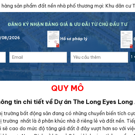
ch hàng sản phẩm đất nền nhà phố thương mại: Khu dân cư 
ĐĂNG KÝ NHẬN BẢNG GIÁ & ƯU ĐÃI TỪ CHỦ ĐẦU TƯ
7/08/2026
Hồ sơ pháp lý
C
1 
QUY MÔ
ông tin chi tiết về Dự án The Long Eyes Long
ị trường bất động sản đang có những chuyển biến tích cực c
hị trường nhất là ở phân khúc nhà ở riêng lẻ và đất nền. Ti
ợi sẽ cao do mức độ tăng giá đất ở đây vượt hơn so với việ