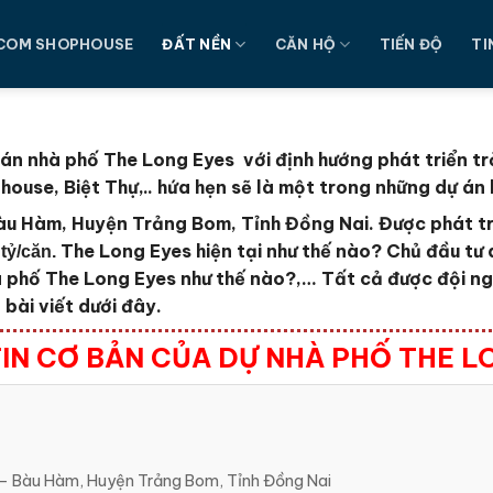
COM SHOPHOUSE
ĐẤT NỀN
CĂN HỘ
TIẾN ĐỘ
TI
án nhà phố The Long Eyes với định hướng phát triển t
ouse, Biệt Thự,.. hứa hẹn sẽ là một trong những dự án
àu Hàm, Huyện Trảng Bom, Tỉnh Đồng Nai.
Được phát tr
The Long Eyes
hiện tại như thế nào?
Chủ đầu tư
 tỷ/căn.
à phố The Long Eyes
như thế nào?,… Tất cả được đội ng
bài viết dưới đây.
IN CƠ BẢN CỦA DỰ NHÀ PHỐ THE L
 Bàu Hàm, Huyện Trảng Bom, Tỉnh Đồng Nai