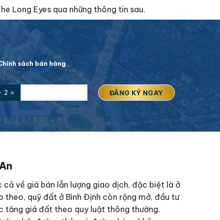
The Long Eyes qua những thông tin sau.
hính sách bán hàng
+ 2 =
 An
ả về giá bán lẫn lượng giao dịch, đặc biệt là ở
ếp theo, quỹ đất ở Bình Định còn rộng mở, đầu tư
c tăng giá đất theo quy luật thông thường.