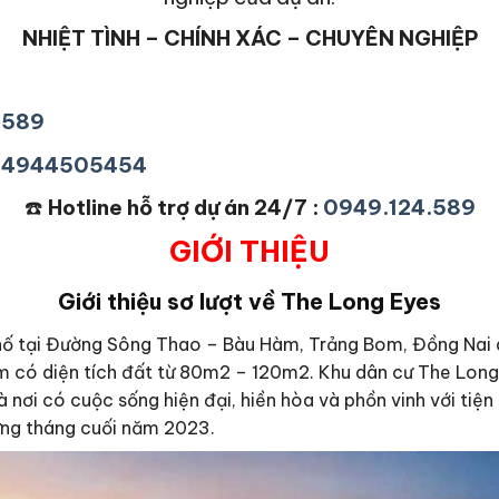
NHIỆT TÌNH – CHÍNH XÁC – CHUYÊN NGHIỆP
4589
+84944505454
☎️
Hotline hỗ trợ dự án 24/7 :
0949.124.589
GIỚI THIỆU
Giới thiệu sơ lượt về The Long Eyes
hố tại Đường Sông Thao – Bàu Hàm, Trảng Bom, Đồng Nai d
ẩm có diện tích đất từ 80m2 – 120m2. Khu dân cư The Long
nơi có cuộc sống hiện đại, hiền hòa và phồn vinh với tiện
ững tháng cuối năm 2023.