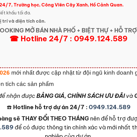
 24/7, Trường học, Công Viên Cây Xanh, Hồ Cảnh Quan.
iết khấu tối đa.
 trí và diện tích căn.
OOKING MỞ BÁN NHÀ PHỐ + BIỆT THỰ + HỖ TRỢ
☎ Hotline 24/7 : 0949.124.589
2026
mới nhất được cập nhật từ đội ngũ kinh doanh g
diện tích các sản phẩm
để nhận được
BẢNG GIÁ, CHÍNH SÁCH ƯU ĐÃI
và
G
☎️
Hotline hỗ trợ dự án 24/7 :
0949.124.589
n hàng sẽ THAY ĐỔI THEO THÁNG
nên để hỗ trợ đượ
.589
để có được thông tin chính xác và mới nhất t
nghiệp của dự án.