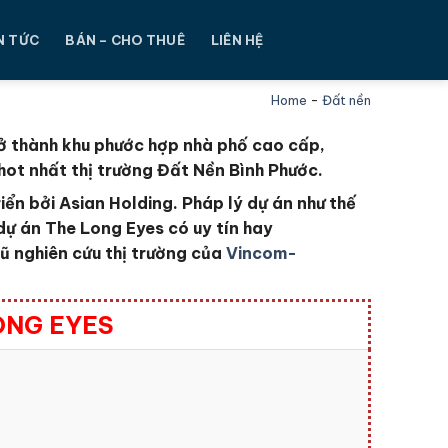
N TỨC
BÁN – CHO THUÊ
LIÊN HỆ
Home
-
Đất nền
rở thành khu phước hợp nhà phố cao cấp,
 hot nhất thị trường Đất Nền
Bình Phước
.
iển bởi Asian Holding
. Pháp lý dự án như thế
 dự án The Long Eyes
có uy tín hay
ũ nghiên cứu thị trường của
Vincom-
ONG EYES