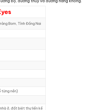
 đường bộ, đường thủy và đường hàng không.
Eyes
rảng Bom, Tỉnh Đồng Nai
ổ từng nền)
hà ở, đất biệt thự liền kề