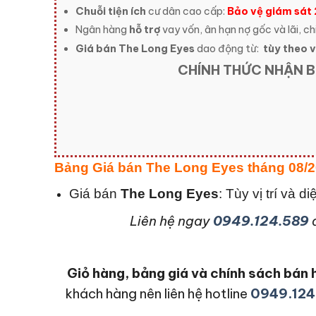
Chuỗi tiện ích
cư dân cao cấp:
Bảo vệ giám sát
Ngân hàng
hỗ trợ
vay vốn, ân hạn nợ gốc và lãi, ch
Giá bán The Long Eyes
dao động từ:
tùy theo vị
CHÍNH THỨC NHẬN B
Bảng Giá bán The Long Eyes tháng 08/
Giá bán
The Long Eyes
: Tùy vị trí và 
L
iên hệ ngay
0949.124.589
Giỏ hàng, bảng giá và chính sách bá
khách hàng nên liên hệ hotline
0949.124