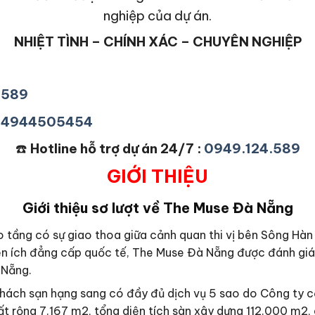
nghiệp của dự án.
NHIỆT TÌNH – CHÍNH XÁC – CHUYÊN NGHIỆP
4589
+84944505454
☎️
Hotline hỗ trợ dự án 24/7 :
0949.124.589
GIỚI THIỆU
Giới thiệu sơ lượt về The Muse Đà Nẵng
o tầng có
sự giao thoa giữa cảnh quan thi vị bên Sông Hàn
ện ích đẳng cấp quốc tế, The Muse Đà Nẵng được đánh giá
 Nẵng.
 khách sạn hạng sang có đầy đủ dịch vụ 5 sao do Công ty
t rộng 7.167 m2, tổng diện tích sàn xây dựng 112.000 m2