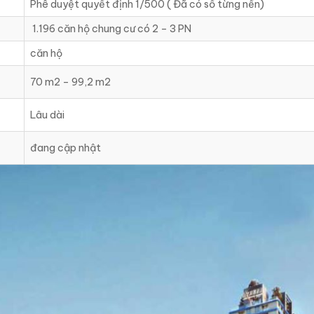
Phê duyệt quyết định 1/500 ( Đã có sổ từng nền)
1.196 căn hộ chung cư có 2 – 3 PN
căn hộ
70 m2 – 99,2 m2
Lâu dài
đang cập nhật