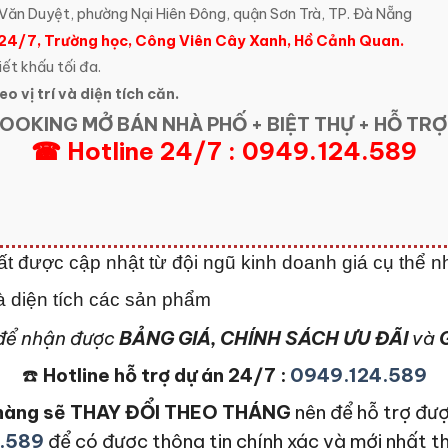
ăn Duyệt, phường Nại Hiên Đông, quận Sơn Trà, TP. Đà Nẵng
 24/7, Trường học, Công Viên Cây Xanh, Hồ Cảnh Quan.
iết khấu tối đa.
o vị trí và diện tích căn.
OOKING MỞ BÁN NHÀ PHỐ + BIỆT THỰ + HỖ TRỢ
☎ Hotline 24/7 : 0949.124.589
ất được cập nhật từ đội ngũ kinh doanh giá cụ thể n
 và diện tích các sản phẩm
để nhận được
BẢNG GIÁ, CHÍNH SÁCH ƯU ĐÃI
và
G
☎️
Hotline hỗ trợ dự án 24/7 :
0949.124.589
n hàng sẽ THAY ĐỔI THEO THÁNG
nên để hỗ trợ đượ
.589
để có được thông tin chính xác và mới nhất t