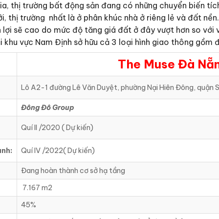
, thị trường bất động sản đang có những chuyển biến tích 
ới, thị trường nhất là ở phân khúc nhà ở riêng lẻ và đất n
h lợi sẽ cao do mức độ tăng giá đất ở đây vượt hơn so với 
i khu vực Nam Định sở hữu cả 3 loại hình giao thông gồm
The Muse Đà Nẵ
Lô A2-1 đường Lê Văn Duyệt, phường Nại Hiên Đông, quận S
Đông Đô Group
Quí II /2020 ( Dự kiến)
ành:
Quí IV /2022( Dự kiến)
Đang hoàn thành cơ sở hạ tầng
7.167 m2
45%