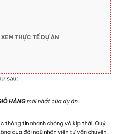
 XEM THỰC TẾ DỰ ÁN
hư sau:
IỎ HÀNG
mới nhất của dự án.
c thông tin nhanh chóng và kịp thời. Quý
hông qua đội ngũ nhân viên tư vấn chuyên