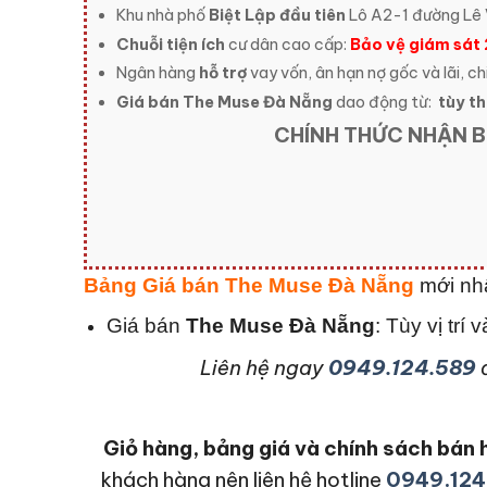
Khu nhà phố
Biệt Lập đầu tiên
Lô A2-1 đường Lê V
Chuỗi tiện ích
cư dân cao cấp:
Bảo vệ giám sát
Ngân hàng
hỗ trợ
vay vốn, ân hạn nợ gốc và lãi, ch
Giá bán The Muse Đà Nẵng
dao động từ:
tùy the
CHÍNH THỨC NHẬN B
Bảng Giá bán The Muse Đà Nẵng
mới nh
Giá bán
The Muse Đà Nẵng
: Tùy vị trí
L
iên hệ ngay
0949.124.589
Giỏ hàng, bảng giá và chính sách bá
khách hàng nên liên hệ hotline
0949.124