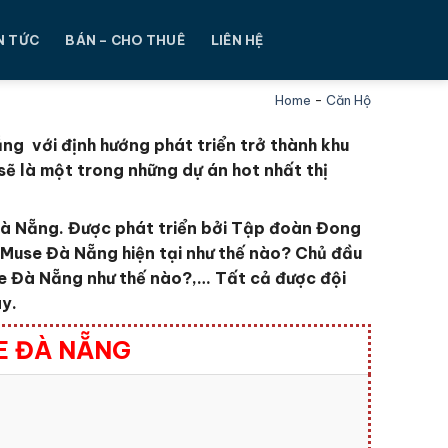
N TỨC
BÁN – CHO THUÊ
LIÊN HỆ
Home
-
Căn Hộ
ng với định hướng phát triển trở thành khu
ẽ là một trong những dự án hot nhất thị
Đà Nẵng.
Được phát triển bởi Tập đoàn Đong
 Muse Đà Nẵng
hiện tại như thế nào?
Chủ đầu
se Đà Nẵng
như thế nào?,… Tất cả được đội
ây.
E ĐÀ NẴNG