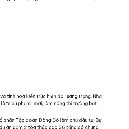
 và
tinh hoa kiến trúc hiện đại, sang trọng
. Nhờ
 là “siêu phẩm” mới,
làm nóng thi trường bất
 cổ phần Tập đoàn Đông Đô làm chủ đầu tư. Dự
, dự án gồm 2 tòa tháp cao 36 tầng có chung