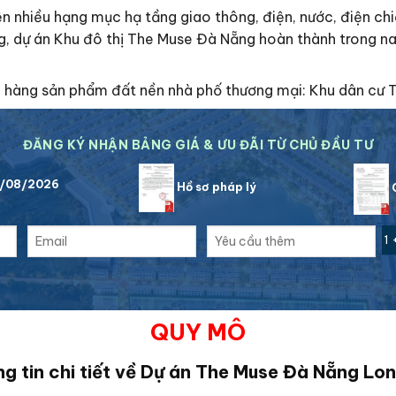
ện nhiều hạng mục hạ tầng giao thông, điện, nước, điện ch
, dự án Khu đô thị The Muse Đà Nẵng hoàn thành trong na
ch hàng sản phẩm đất nền nhà phố thương mại: Khu dân cư 
ĐĂNG KÝ NHẬN BẢNG GIÁ & ƯU ĐÃI TỪ CHỦ ĐẦU TƯ
6/08/2026
Hồ sơ pháp lý
C
1 
QUY MÔ
g tin chi tiết về Dự án The Muse Đà Nẵng Lo