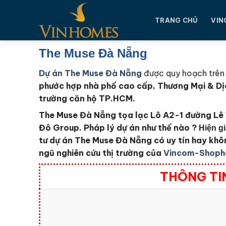
Chuyển
đến
TRANG CHỦ
VIN
nội
dung
The Muse Đà Nẵng
Dự án The Muse Đà Nẵng
được quy hoạch trên 
phước hợp nhà phố cao cấp, Thương Mại & Dịc
trường căn hộ TP.HCM.
The Muse Đà Nẵng tọa lạc Lô A2-1 đường Lê 
Đô Group
. Pháp lý dự án như thế nào ?
Hiện g
tư dự án The Muse Đà Nẵng
có uy tín hay kh
ngũ nghiên cứu thị trường của
Vincom-Shoph
THÔNG TI