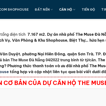
COM SHOPHOUSE
ĐẤT NỀN
CĂN HỘ
TIẾN ĐỘ
TI
tổng diện tích
7.167 m2
. Dự án nhà phố The Muse Đà Nẵ
h Vụ, Văn Phòng & Khu Shophouse, Biệt Thự,.. hứa hẹn s
Văn Duyệt, phường Nại Hiên Đông, quận Sơn Trà, TP. 
The
iá bán The Muse Đà Nẵng 04/2022 trung bình từ tỷ/căn.
ông?
Phương thức thanh toán và ưu đãi nhà phố The Mu
ouse
tổng hợp và cập nhật liên tục qua bài viết dưới đ
N CƠ BẢN CỦA DỰ CĂN HỘ THE MUS