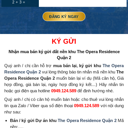
2 + 3 =
KÝ GỬI
Nhận mua bán ký gửi đất nền
khu The Opera Residence
Quận 2
Quý anh / chị cần hỗ trợ
mua bán lại, ký gửi khu
The Opera
Residence Quận 2
vui lòng thông báo tin nhắn mã nền khu
The
Opera Residence Quận 2
muốn bán lại ví dụ (Mã căn hộ, Giá
hợp đồng, giá bán lại, ngày hợp đồng ký kết…) Hãy nhắn tin
hoặc gọi điện qua hotline
0949.124.589
để định hướng nhé.
Quý anh / chị có căn hộ muốn bán hoặc cho thuê vui lòng nhắn
tin qua Zalo / Viber qua số điện thoại
0949.124.589
với nội dung
như sau:
Bán / ký gửi Dự án khu
The Opera Residence Quận 2
Mã
nền:….