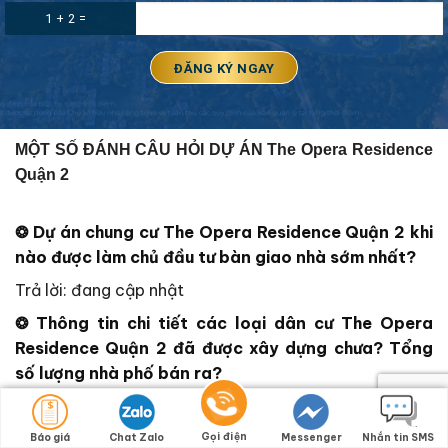
1 + 2 =
MỘT SỐ ĐÁNH CÂU HỎI DỰ ÁN The Opera Residence
Quận 2
❂
Dự án chung cư
The Opera Residence Quận 2
khi
nào được làm chủ đầu tư bàn giao nhà sớm nhất?
Trả lời: đang cập nhật
❂ Thông tin chi tiết các loại dân cư
The Opera
Residence Quận 2
đã được xây dựng chưa? Tổng
số lượng nhà phố bán ra?
–
Tổng diện tích khu đất: 11.369,5 m2
– Quy mô: 1 block
Gọi điện
Báo giá
Chat Zalo
Messenger
Nhắn tin SMS