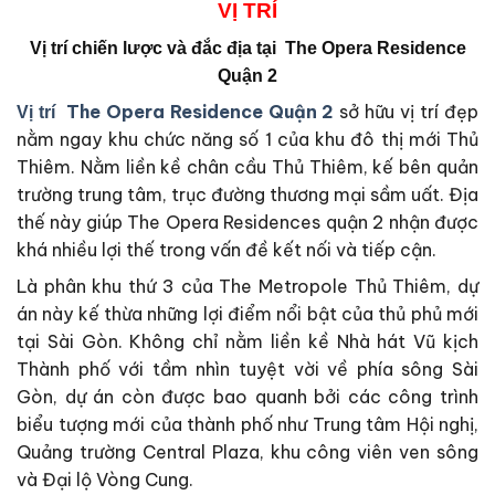
VỊ
TRÍ
Vị trí chiến lược và đắc địa tại
The Opera Residence
Quận 2
The Opera Residence Quận 2
sở hữu vị trí đẹp
Vị trí
nằm ngay khu chức năng số 1 của khu đô thị mới Thủ
Thiêm. Nằm liền kề chân cầu Thủ Thiêm, kế bên quản
trường trung tâm, trục đường thương mại sầm uất. Địa
thế này giúp The Opera Residences quận 2 nhận được
khá nhiều lợi thế trong vấn đề kết nối và tiếp cận.
Là phân khu thứ 3 của The Metropole Thủ Thiêm, dự
án này kế thừa những lợi điểm nổi bật của thủ phủ mới
tại Sài Gòn. Không chỉ nằm liền kề Nhà hát Vũ kịch
Thành phố với tầm nhìn tuyệt vời về phía sông Sài
Gòn, dự án còn được bao quanh bởi các công trình
biểu tượng mới của thành phố như Trung tâm Hội nghị,
Quảng trường Central Plaza, khu công viên ven sông
và Đại lộ Vòng Cung.