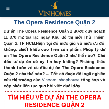
Chuyển
đến
nội
dung
The Opera Residence Quận 2
Dự án The Opera Residence Quận 2 được quy hoạch
11 370 m2 tọa lạc ngay Khu đô thị mới Thủ Thiêm,
Hiện tại đã mức giá và mức ưu đãi
Quận 2, TP HCM.
khủng, chiết khấu cao trên sản phẩm. Pháp lý dự
án The Opera Residence Quận 2 như thế nào?. Chủ
đầu tư dự án có uy tín hay không? Phương thức
thanh toán và ưu đãu dự án The Opera Residence
Quận 2 như thế nào?
… Tất cả được đội ngũ nghiên
cứu thị trường của
Vincom-shophouse
tổng hợp và
cập nhật liên tục qua bài viết dưới đây.
THE OPERA
TÌM HIỂU VỀ DỰ ÁN
RESIDENCE QUẬN 2