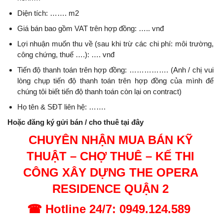
Diện tích: ……. m2
Giá bán bao gồm VAT trên hợp đồng: ….. vnđ
Lợi nhuận muốn thu về (sau khi trừ các chi phí: môi trường,
công chứng, thuế ….): …. vnđ
Tiến độ thanh toán trên hợp đồng: ……………. (Anh / chị vui
lòng chụp tiến độ thanh toán trên hợp đồng của mình để
chúng tôi biết tiến độ thanh toán còn lại on contract)
Họ tên & SĐT liên hệ: …….
Hoặc đăng ký gửi bán / cho thuê tại đây
CHUYÊN NHẬN MUA BÁN KỸ
THUẬT – CHỢ THUÊ – KẾ THI
CÔNG XÂY DỰNG
THE OPERA
RESIDENCE QUẬN 2
☎
Hotline 24/7: 0949.124.589