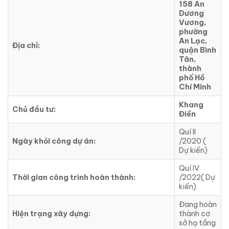
158 An
Dương
Vương,
phường
An Lạc,
Địa chỉ:
quận Bình
Tân,
thành
phố Hồ
Chí Minh
Khang
Chủ đầu tư:
Điền
Quí II
Ngày khỏi công dự án:
/2020 (
Dự kiến)
Quí IV
Thời gian công trình hoàn thành:
/2022( Dự
kiến)
Đang hoàn
Hiện trạng xây dựng:
thành cơ
sở hạ tầng