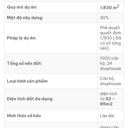
2
Quy mô dự án:
1.830 m
Mật độ xây dựng:
30%
Phê duyệt
quyết định
Pháp lý dự án:
1/500 ( Đã
có sổ từng
nền)
1000 căn
Tổng số nền đất:
hộ, 24
shophouse
Căn hộ,
Loại hình sản phẩm
shophouse
diện tích
Diện tích đất đa dạng
từ
52 –
85m2
Hình thức sở hữu
Lâu dài
đang cập