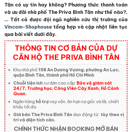
Tân
có uy tín hay không?
Phương thức thanh toán
và ưu đãi nhà phố The Priva Bình Tân
như thế nào?,
… Tất cả được đội ngũ nghiên cứu thị trường của
Vincom-Shophouse
tổng hợp và cập nhật liên tục
qua bài viết dưới đây.
THÔNG TIN CƠ BẢN CỦA DỰ
CĂN HỘ THE PRIVA BÌNH TÂN
Khu nhà phố
158 An Dương Vương, phường An Lạc,
quận Bình Tân, thành phố Hồ Chí Minh
Chuỗi tiện ích
cư dân cao cấp:
Bảo vệ giám sát
24/7, Trường học, Công Viên Cây Xanh, Hồ Cảnh
Quan.
Ngân hàng
hỗ trợ
vay vốn, ân hạn nợ gốc và lãi, chiết
khấu tối đa.
Giá bán The Priva Bình Tân
dao động từ:
tùy theo vị
trí và diện tích căn.
CHÍNH THỨC NHẬN BOOKING MỞ BÁN