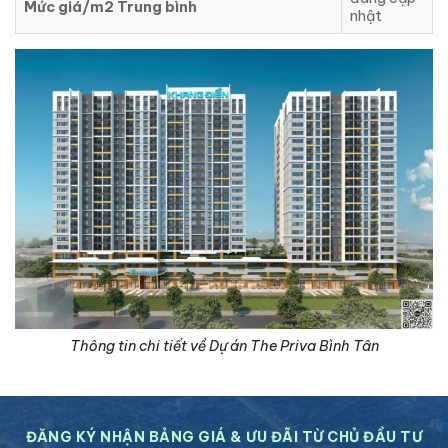
Mức giá/m2 Trung bình
nhật
Thông tin chi tiết về Dự án The Priva Bình Tân
ĐĂNG KÝ NHẬN BẢNG GIÁ & ƯU ĐÃI TỪ CHỦ ĐẦU TƯ