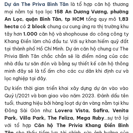
Dự án The Priva Bình Tân
là tổ hợp căn hộ thương
mại nằm tại tọa lạc
158 An Dương Vương, phường
An Lạc, quận Bình Tân, tp HCM
tổng quy mô
1,83
hecta
có
2 block
chung cư cung ứng ra thị trường khu
tây hơn
1.000
căn hộ và shophouse do công công ty
Khang Điền làm chủ đầu tư. Với sự khan hiếm quỹ đất
tại thành phố Hồ Chí Minh. Dự án căn hộ chung cư The
Privia Bình Tân chắc chắn sẽ là điểm nóng của các
nhà đầu tư săn đón và bằng sự thiết kế căn hộ thông
minh đây sẽ là tổ ấm cho các cư dân khi định cư và
lạc nghiệp tại đây.
Dự kiến thời gian triển khai xây dựng dự án vào vào
Quý I/2021 và ban giao vào năm 2023. Đánh dấu tên
tuổi, thương hiệu bởi hàng loạt dự án vàng nằm tại khu
Đông Sài Gòn như:
Lovera Vista, Safira, Venita
Park, Villa Park, The Feliza, Mega Ruby
…sự trở lại
với tổ hợp
Căn hộ The Privia Khang Điền Bình
Tân
cho thấy tiềm lực tài chính, sức ảnh hưởng của