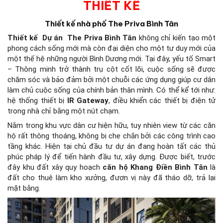
THIẾT KẾ
Thiết kế nhà phố The Priva Bình Tân
Thiết kế
Dự án The Priva Bình Tân
không chỉ kiến tạo một
phong cách sống mới mà còn đại diện cho một tư duy mới của
một thế hệ những người Bình Dương mới. Tại đây, yếu tố Smart
– Thông minh trở thành trụ cột cốt lõi, cuộc sống sẽ được
chăm sóc và bảo đảm bởi một chuỗi các ứng dụng giúp cư dân
làm chủ cuộc sống của chính bản thân mình. Có thể kể tới như:
hệ thống thiết bị
IR Gateway
, điều khiển các thiết bị điện tử
trong nhà chỉ bằng một nút chạm.
Nằm trong khu vực dân cư hiện hữu, tuy nhiên view từ các căn
hộ rất thông thoáng, không bị che chắn bởi các công trình cao
tầng khác. Hiện tại chủ đầu tư dự án đang hoàn tất các thủ
phúc pháp lý để tiến hành đầu tư, xây dựng. Được biết, trước
đây khu đất xây quy hoạch
căn hộ Khang Điền Bình Tân
là
đất cho thuê làm kho xưởng, đươn vị này đã tháo dỡ, trả lại
mặt bằng.