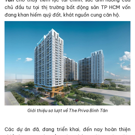
chủ đầu tư tại thị trường bất động sản TP HCM vốn
đang khan hiếm quỹ đất, khát nguồn cung căn hộ.
Giới thiệu sơ lượt về The Priva Bình Tân
Các dự án đã, đang triển khai, đến nay hoàn thiện