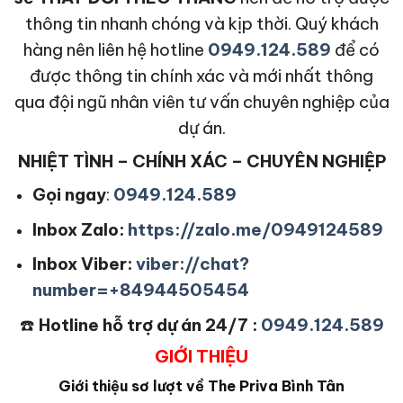
thông tin nhanh chóng và kịp thời. Quý khách
hàng nên liên hệ hotline
0949.124.589
để có
được thông tin chính xác và mới nhất thông
qua đội ngũ nhân viên tư vấn chuyên nghiệp của
dự án.
NHIỆT TÌNH – CHÍNH XÁC – CHUYÊN NGHIỆP
Gọi ngay
:
0949.124.589
Inbox Zalo:
https://zalo.me/0949124589
Inbox Viber:
viber://chat?
number=+84944505454
☎️
Hotline hỗ trợ dự án 24/7 :
0949.124.589
GIỚI THIỆU
Giới thiệu sơ lượt về The Priva Bình Tân