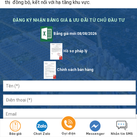
thị đồng bộ, kết nối với hạ tầng khu vực.
ĐĂNG KÝ NHẬN BẢNG GIÁ & ƯU ĐÃI TỪ CHỦ ĐẦU TƯ
Bảng giá mới 08/08/2026
Hồ sơ pháp lý
Chính sách bán hàng
Gọi điện
Báo giá
Chat Zalo
Messenger
Nhắn tin SMS