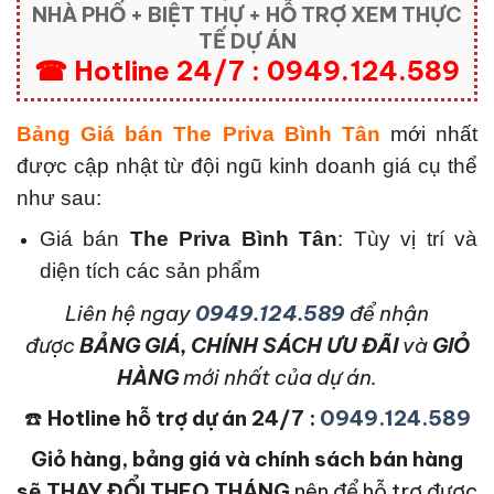
NHÀ PHỐ + BIỆT THỰ + HỖ TRỢ XEM THỰC
TẾ DỰ ÁN
☎ Hotline 24/7 : 0949.124.589
Bảng Giá bán The Priva Bình Tân
mới nhất
được cập nhật từ đội ngũ kinh doanh giá cụ thể
như sau:
Giá bán
The Priva Bình Tân
: Tùy vị trí và
diện tích các sản phẩm
L
iên hệ ngay
0949.124.589
để nhận
được
BẢNG GIÁ, CHÍNH SÁCH ƯU ĐÃI
và
GIỎ
HÀNG
mới nhất của dự án.
☎️
Hotline hỗ trợ dự án 24/7 :
0949.124.589
Giỏ hàng, bảng giá và chính sách bán hàng
sẽ THAY ĐỔI THEO THÁNG
nên để hỗ trợ được