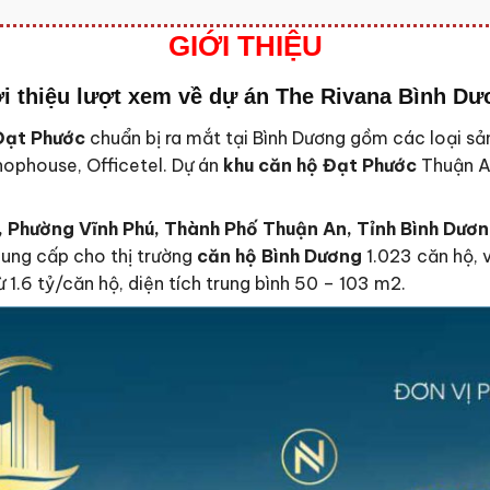
GIỚI THIỆU
i thiệu lượt xem về dự án The Rivana Bình D
Đạt Phước
chuẩn bị ra mắt tại Bình Dương gồm các loại s
ophouse, Officetel. Dự án
khu căn hộ Đạt Phước
Thuận A
, Phường Vĩnh Phú, Thành Phố Thuận An, Tỉnh Bình Dươ
ung cấp cho thị trường
căn hộ Bình Dương
1.023 căn hộ, v
 1.6 tỷ/căn hộ, diện tích trung bình 50 – 103 m2.