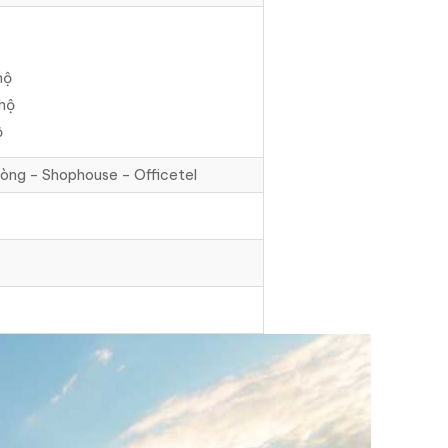
hộ
hộ
ộ
hòng – Shophouse – Officetel