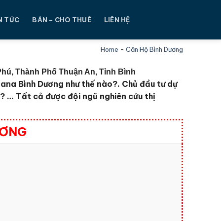
N TỨC
BÁN – CHO THUÊ
LIÊN HỆ
Home
-
Căn Hộ Bình Dương
Phú, Thành Phố Thuận An, Tỉnh Bình
ivana Bình Dương như thế nào?. Chủ đầu tư dự
o?
… Tất cả được đội ngũ nghiên cứu thị
ƯƠNG