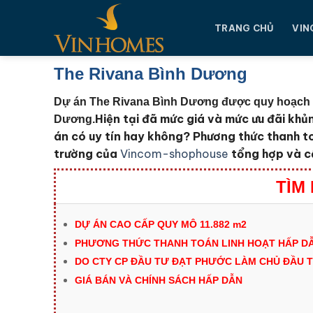
Chuyển
đến
TRANG CHỦ
VIN
nội
dung
The Rivana Bình Dương
Dự án The Rivana Bình Dương được quy hoạch 11
Hiện tại đã mức giá và mức ưu đãi khủ
Dương.
án có uy tín hay không? Phương thức thanh t
trường của
Vincom-shophouse
tổng hợp và cậ
TÌM
DỰ ÁN CAO CẤP QUY MÔ
11.882 m2
PHƯƠNG THỨC THANH TOÁN LINH HOẠT HẤP DẪ
DO CTY CP ĐẦU TƯ ĐẠT PHƯỚC LÀM CHỦ ĐẦU 
GIÁ BÁN VÀ CHÍNH SÁCH HẤP DẪN