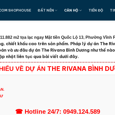
COM SHOPHOUSE
ĐẤT NỀN
CĂN HỘ
TIẾN ĐỘ
TI
.882 m2 tọa lạc ngay Mặt tiền Quốc Lộ 13, Phường Vĩnh 
ng, chiết khấu cao trên sản phẩm. Pháp lý dự án The R
oán và ưu đãu dự án The Rivana Bình Dương như thế nà
p nhật liên tục qua bài viết dưới đây.
THE RIVANA BÌNH D
 HIỂU VỀ DỰ ÁN
N.
TƯ
☎
Hotline
24/7:
0949.124.589