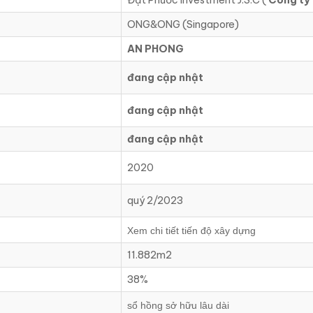
Đạt Phước Investment J.S.C (
Công ty
ONG&ONG (Singapore)
AN PHONG
đang cập nhật
đang cập nhật
đang cập nhật
2020
quý 2/2023
Xem chi tiết tiến độ xây dựng
11.882m2
38%
sổ hồng sở hữu lâu dài