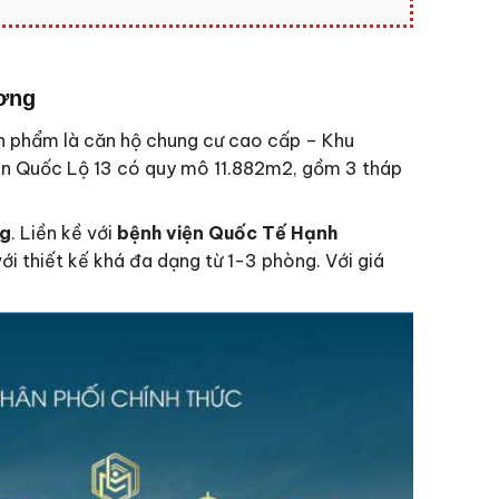
ương
ản phẩm là căn hộ chung cư cao cấp – Khu
n Quốc Lộ 13 có quy mô 11.882m2, gồm 3 tháp
ng
. Liền kề với
bệnh viện Quốc Tế Hạnh
ới thiết kế khá đa dạng từ 1-3 phòng. Với giá