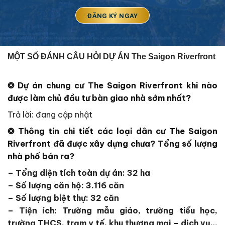
MỘT SỐ ĐÁNH CÂU HỎI DỰ ÁN The Saigon Riverfront
❂
Dự án chung cư
The Saigon Riverfront
khi nào
được làm chủ đầu tư bàn giao nhà sớm nhất?
Trả lời: đang cập nhật
❂ Thông tin chi tiết các loại dân cư
The Saigon
Riverfront
đã được xây dựng chưa? Tổng số lượng
nhà phố bán ra?
– T
ổng diện tích toàn dự án: 32 ha
– Số lượng căn hộ: 3.116 căn
– Số lượng biệt thự: 32 căn
– Tiện ích: Trường mẫu giáo, trường tiểu học,
trường THCS, trạm y tế, khu thương mại – dịch vụ…