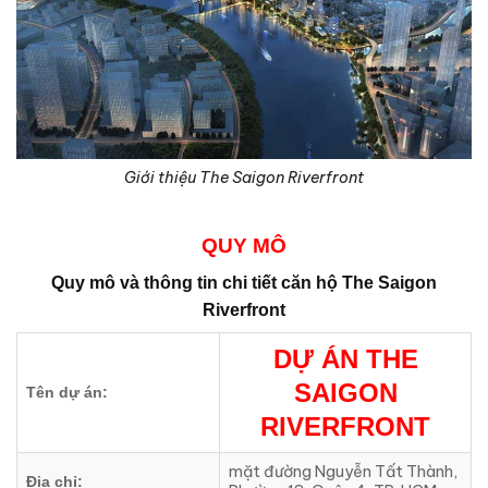
Giới thiệu The Saigon Riverfront
QUY MÔ
Quy mô và thông tin chi tiết căn hộ
The Saigon
Riverfront
DỰ ÁN
THE
SAIGON
Tên dự án:
RIVERFRONT
mặt đường Nguyễn Tất Thành,
Địa chỉ: