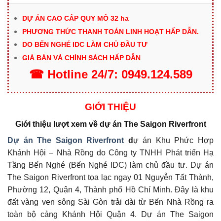
DỰ ÁN CAO CẤP QUY MÔ 32 ha
PHƯƠNG THỨC THANH TOÁN LINH HOẠT HẤP DẪN.
DO BẾN NGHÉ IDC LÀM CHỦ ĐẦU TƯ
GIÁ BÁN VÀ CHÍNH SÁCH HẤP DẪN
☎
Hotline
24/7:
0949.124.589
GIỚI THIỆU
Giới thiệu lượt xem về dự án The Saigon Riverfront
Dự án The Saigon Riverfront
d
ự án Khu Phức Hợp
Khánh Hội – Nhà Rồng do Công ty TNHH Phát triển Hạ
Tầng Bến Nghé (Bến Nghé IDC) làm chủ đầu tư. Dự án
The Saigon Riverfront tọa lạc ngay 01 Nguyễn Tất Thành,
Phường 12, Quận 4, Thành phố Hồ Chí Minh. Đây là khu
đất vàng ven sông Sài Gòn trải dài từ Bến Nhà Rồng ra
toàn bộ cảng Khánh Hội Quận 4. Dự án The Saigon