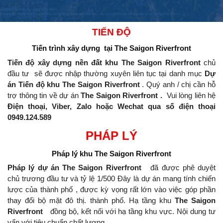
TIẾN ĐỘ
Tiến trình xây dựng
tại The Saigon Riverfront
Tiến độ xây dựng nền đất khu The Saigon Riverfront
chủ
đầu tư
sẽ được nhập thường xuyên liên tục tại danh mục
Dự
án Tiến độ khu The Saigon Riverfront
.
Quý anh / chị cần hỗ
trợ thông tin về dự án
The Saigon Riverfront .
Vui lòng liên hệ
Điện thoại, Viber, Zalo hoặc Wechat qua số điện thoại
0949.124.589
PHÁP LÝ
Pháp lý khu
The Saigon Riverfront
Pháp lý dự án The Saigon Riverfront
đã được phê duyệt
chủ trương đầu tư và tỷ lệ 1/500 Đây là dự án mang tính chiến
lược của thành phố , được kỳ vọng rất lớn vào việc góp phần
thay đổi bộ mặt đô thị.
thành phố.
Hạ tầng khu
The Saigon
Riverfront
đồng bộ, kết nối với hạ tầng khu vực.
Nội dung tư
vấn với tiêu chuẩn chất lượng.