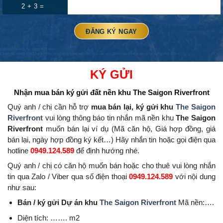
2 + 3 =
KÝ GỬI
Nhận mua bán ký gửi đất nền
khu The Saigon Riverfront
Quý anh / chị cần hỗ trợ
mua bán lại, ký gửi khu
The Saigon
Riverfront
vui lòng thông báo tin nhắn mã nền khu
The Saigon
Riverfront
muốn bán lại ví dụ (Mã căn hộ, Giá hợp đồng, giá
bán lại, ngày hợp đồng ký kết…) Hãy nhắn tin hoặc gọi điện qua
hotline
0949.124.589
để định hướng nhé.
Quý anh / chị có căn hộ muốn bán hoặc cho thuê vui lòng nhắn
tin qua Zalo / Viber qua số điện thoại
0949.124.589
với nội dung
như sau:
Bán / ký gửi Dự án khu
The Saigon Riverfront
Mã nền:….
Diện tích: ……. m2