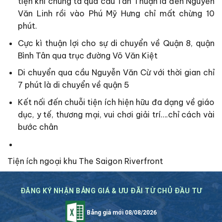
tiện khi chúng ta qua cầu Tân Thuận là đến Nguyễn
Văn Linh rồi vào Phú Mỹ Hưng chỉ mất chừng 10
phút.
Cực kì thuận lợi cho sự di chuyển về Quận 8, quận
Bình Tân qua trục đường Võ Văn Kiệt
Di chuyển qua cầu Nguyễn Văn Cừ với thời gian chỉ
7 phút là di chuyển về quận 5
Kết nối đến chuỗi tiện ích hiện hữu đa dạng về giáo
dục, y tế, thương mại, vui chơi giải trí….chỉ cách vài
bước chân
Tiện ích ngoại khu The Saigon Riverfront
ĐĂNG KÝ NHẬN BẢNG GIÁ & ƯU ĐÃI TỪ CHỦ ĐẦU TƯ
Bảng giá mới 08/08/2026