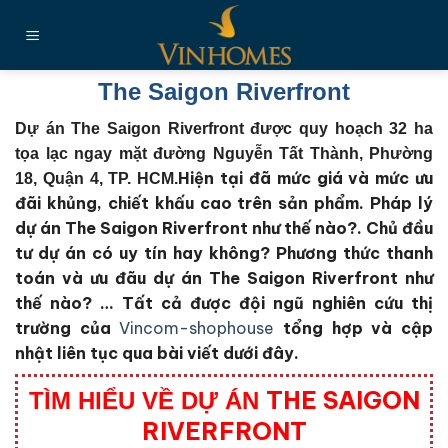
Chuyển
đến
nội
dung
The Saigon Riverfront
Dự án The Saigon Riverfront được quy hoạch 32 ha
tọa lạc ngay mặt đường Nguyễn Tất Thành, Phường
Hiện tại đã mức giá và mức ưu
18, Quận 4, TP. HCM.
đãi khủng, chiết khấu cao trên sản phẩm. Pháp lý
dự án The Saigon Riverfront như thế nào?. Chủ đầu
tư dự án có uy tín hay không? Phương thức thanh
toán và ưu đãu dự án The Saigon Riverfront như
thế nào?
… Tất cả được đội ngũ nghiên cứu thị
trường của
Vincom-shophouse
tổng hợp và cập
nhật liên tục qua bài viết dưới đây.
THE SAIGON
TÌM HIỂU VỀ DỰ ÁN
RIVERFRONT