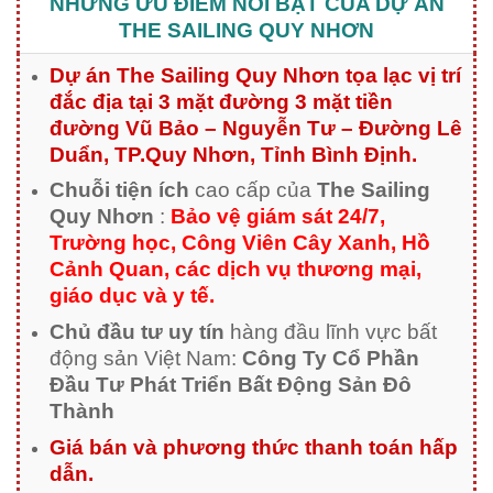
NHỮNG ƯU ĐIỂM NỔI BẬT CỦA DỰ ÁN
THE SAILING QUY NHƠN
Dự án The Sailing Quy Nhơn tọa lạc
vị trí
đắc địa tại 3 mặt đường 3 mặt tiền
đường Vũ Bảo – Nguyễn Tư – Đường Lê
Duẩn, TP.Quy Nhơn, Tỉnh Bình Định.
Chuỗi tiện ích
cao cấp của
The Sailing
Quy Nhơn
:
Bảo vệ giám sát 24/7,
Trường học, Công Viên Cây Xanh, Hồ
Cảnh Quan, các dịch vụ thương mại,
giáo dục và y tế.
Chủ đầu tư uy tín
hàng đầu lĩnh vực bất
động sản Việt Nam:
Công Ty Cổ Phần
Đầu Tư Phát Triển Bất Động Sản Đô
Thành
Giá bán và phương thức thanh toán hấp
dẫn.