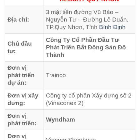
3 mặt tiền đường Vũ Bảo –
Địa chỉ:
Nguyễn Tư – Đường Lê Duẩn,
TP.Quy Nhơn, Tỉnh
Bình Định
Công Ty Cổ Phần Đầu Tư
Chủ đầu
Phát Triển Bất Động Sản Đô
tư:
Thành
Đơn vị
phát triển
Trainco
dự án:
Đơn vị xây
Công ty cổ phần Xây dựng số 2
dưng:
(Vinaconex 2)
Đơn vị
Wyndham
phát triển:
Đơn vị
Vincom-Shophuse