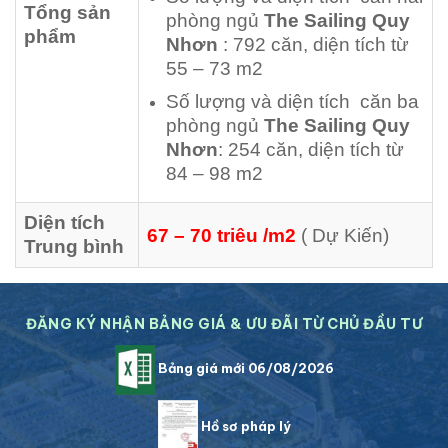
Tổng sản
phòng ngủ
The Sailing Quy
phẩm
Nhơn
: 792 căn, diện tích từ
55 – 73 m2
Số lượng và diện tích căn ba
phòng ngủ
The Sailing Quy
Nhơn
: 254 căn, diện tích từ
84 – 98 m2
Diện tích
67 – 70 triêu /m2
( Dự Kiến)
Trung bình
ĐĂNG KÝ NHẬN BẢNG GIÁ & ƯU ĐÃI TỪ CHỦ ĐẦU TƯ
Bảng giá mới 06/08/2026
Hồ sơ pháp lý