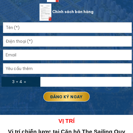
Chính sách bán hàng
3 + 4 =
VỊ TRÍ
Vị trí chiến lược tại Căn hộ The Sailing Quy