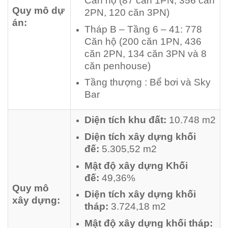
Căn hộ (87 căn 1PN, 356 căn
Quy mô dự
2PN, 120 căn 3PN)
án:
Tháp B – Tầng 6 – 41: 778
Căn hộ (200 căn 1PN, 436
căn 2PN, 134 căn 3PN và 8
căn penhouse)
Tầng thượng : Bể bơi và Sky
Bar
Diện tích khu đất:
10.748 m2
Diện tích xây dựng khối
đế:
5.305,52 m2
Mật độ xây dựng
Khối
đế:
49,36%
Quy mô
Diện tích xây dựng khối
xây dựng:
tháp:
3.724,18 m2
Mật độ xây dựng khối tháp: