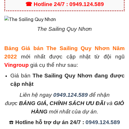
☎ Hotline 24/7 : 0949.124.589
The Sailing Quy Nhơn
Bảng Giá bán The Sailing Quy Nhơn Năm
2022
mới nhất được cập nhật từ đội ngũ
Vingroup
giá cụ thể như sau:
Giá bán
The Sailing Quy Nhơn
đang được
cập nhật
L
iên hệ ngay
0949.124.589
để nhận
được
BẢNG GIÁ, CHÍNH SÁCH ƯU ĐÃI
và
GIỎ
HÀNG
mới nhất của dự án.
☎️
Hotline hỗ trợ dự án 24/7 :
0949.124.589