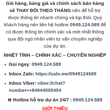
Giỏ hàng, bảng giá và chính sách bán hàng
sẽ THAY ĐỔI THEO THÁNG
nên để hỗ trợ
được thông tin nhanh chóng và kịp thời. Quý
khách hàng nên liên hệ hotline
0949.124.589
để
có được thông tin chính xác và mới nhất thông
qua đội ngũ nhân viên tư vấn chuyên nghiệp
của dự án.
NHIỆT TÌNH – CHÍNH XÁC – CHUYÊN NGHIỆP
Gọi ngay
:
0949.124.589
Inbox Zalo:
https://zalo.me/0949124589
Inbox Viber:
viber://chat?
number=+84944505454
☎️
Hotline hỗ trợ dự án 24/7 :
0949.124.589
GIỚI THIỆU