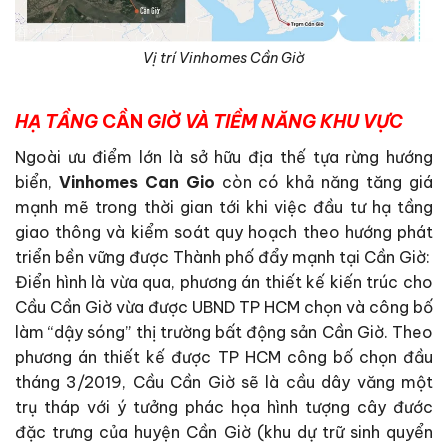
Vị trí Vinhomes Cần Giờ
HẠ TẦNG
CẦ
N
GIỜ VÀ TIỀM NĂNG KHU VỰC
Ngoài ưu điểm lớn là sở hữu địa thế tựa rừng hướng
biển,
Vinhomes Can Gio
còn có khả năng tăng giá
mạnh mẽ trong thời gian tới khi việc đầu tư hạ tầng
giao thông và kiểm soát quy hoạch theo hướng phát
triển bền vững được Thành phố đẩy mạnh tại Cần Giờ:
Điển hình là vừa qua, phương án thiết kế kiến trúc cho
Cầu Cần Giờ vừa được UBND TP HCM chọn và công bố
làm “dậy sóng” thị trường bất động sản Cần Giờ. Theo
phương án thiết kế được TP HCM công bố chọn đầu
tháng 3/2019, Cầu Cần Giờ sẽ là cầu dây văng một
trụ tháp với ý tưởng phác họa hình tượng cây đước
đặc trưng của huyện Cần Giờ (khu dự trữ sinh quyển