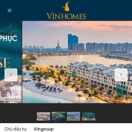
Chuyển
đến
nội
dung
Vingroup
Chủ đầu tư: