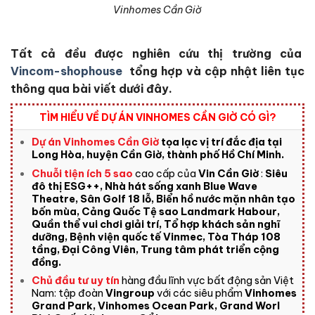
Vinhomes Cần Giờ
Tất cả đều được nghiên cứu thị trường của
Vincom-shophouse
tổng hợp và cập nhật liên tục
thông qua bài viết dưới đây.
TÌM HIỂU VỀ DỰ ÁN VINHOMES CẦN GIỜ CÓ GÌ?
Dự án Vinhomes Cần Giờ
tọa lạc
vị trí đắc địa tại
Long Hòa, huyện Cần Giờ, thành phố Hồ Chí Minh
.
Chuỗi tiện ích 5 sao
cao cấp của
Vin Cần Giờ
:
Siêu
đô thị ESG++, Nhà hát sống xanh Blue Wave
Theatre, Sân Golf 18 lỗ, Biển hồ nước mặn nhân tạo
bốn mùa, Cảng Quốc Tệ sao Landmark Habour,
Quần thể vui chơi giải trí, Tổ hợp khách sản nghĩ
dưỡng, Bệnh viện quốc tế Vinmec, Tòa Tháp 108
tầng, Đại Công Viên, Trung tâm phát triển cộng
đồng.
Chủ đầu tư uy tín
hàng đầu lĩnh vực bất động sản Việt
Nam: tập đoàn
Vingroup
với các siêu phẩm
Vinhomes
Grand Park, Vinhomes Ocean Park, Grand Worl