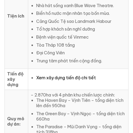
Nhà hát sống xanh Blue Wave Theatre.
Biển hồ nước mặn nhân tạo bốn mùa.
Tiện ích
Cảng Quốc Tệ sao Landmark Habour
Tổ hợp khách sản nghĩ dưỡng
Bệnh viện quốc tế Vinmec
Tòa Tháp 108 tầng
Đại Công Viên
Trung tâm phát triển cộng đồng.
Tiến độ
Xem xây dựng tiến độ chi tiết
xây
dựng
– 2.870ha với 4 phân khu chiến lược chính:
The Haven Bay – Vịnh Tiên – tổng diện tích
lên đến 950ha
The Green Bay – Vịnh Ngọc – tổng diện tích
Quy mô
660ha
dự án:
The Paradise – Mũi Danh Vọng – tổng diện
tích 318ha