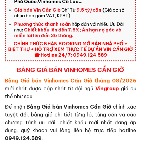
Phú Quốc,Vinhomes Cổ Loa..
.
Giá bán Vin Cần Giờ
Chỉ Từ
9,5 tỷ/că
n
(
Giá cơ sở
chưa bao gồm VAT, KPBT)
Phương thức thanh toán
hấp dẫn với nhiều Ưu Đãi
như
:
Chiết khấu lên đến 7,5%; Ân hạn nợ góc và
miễn lãi lên đến 36 tháng.
CHÍNH THỨC NHẬN BOOKING MỞ BÁN NHÀ PHỐ +
BIỆT THỰ + HỖ TRỢ XEM THỰC TẾ DỰ ÁN VIN CẦN GIỜ
☎
Hotline 24/7: 0949.124.589
BẢNG GIÁ BÁN VINHOMES CẦN GIỜ
Bảng Giá bán Vinhomes Cần Giờ
tháng 08/2026
mới nhất được cập nhật từ đội ngũ
Vingroup
giá cụ
thể như sau:
Để nhận
Bảng Giá bán Vinhomes Cần Giờ
chính xác
tuyệt đối, bảng giá chi tiết từng lô, từng căn và các
chương trình ưu đãi, chiết khấu mới nhất đang áp
dụng, quý khách vui lòng liên hệ trực tiếp hotline
0949.124.589
.