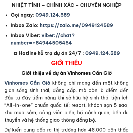
NHIỆT TÌNH – CHÍNH XÁC – CHUYÊN NGHIỆP
Gọi ngay
:
0949.124.589
Inbox Zalo:
https://zalo.me/0949124589
Inbox Viber:
viber://chat?
number=+84944505454
☎️
Hotline hỗ trợ dự án 24/7 :
0949.124.589
GIỚI THIỆU
Giới thiệu về dự án Vinhomes Cần Giờ
Vinhomes Cần Giờ
không chỉ mang đến một không
gian sống sinh thái, đẳng cấp, mà còn là điểm đến
đầu tư đầy tiềm năng khi sở hữu hệ sinh thái tiện ích
“All-in-one” chuẩn quốc tế: resort, khách sạn 5 sao,
khu mua sắm, công viên biển, hồ cảnh quan, bến du
thuyền và hệ thống giao thông đồng bộ.
Dự kiến cung cấp ra thị trường hơn 48.000 căn thấp