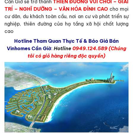
Cần Giờ sẽ trở thành
THIÊN ĐƯỜNG VUI CHƠI – GIẢI
TRÍ – NGHĨ DƯỠNG – VĂN HÓA ĐỈNH CAO
cho mọi
cư dân, du khách toàn cầu, nơi an cư và phát triển sự
nghiệp, thiên đường của hạ tầng xã hội chất lượng
cao
Hotline Tham Quan Thực Tế & Báo Giá Bán
Vinhomes Cần Giờ
:
Hotline
0949.124.589
(Chúng
tôi có giỏ hàng riêng độc quyền)