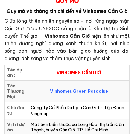
QUY MÔ
Quy mô và thông tin chi tiết về
Vinhomes Cần Giờ
Giữa lòng thiên nhiên nguyên sơ – nơi rừng ngập mặn
Cần Giờ được UNESCO công nhận là Khu Dự trữ Sinh
quyển Thế giới –
Vinhomes Cần Giờ
hiện lên như một
thiên đường nghỉ dưỡng xanh thuần khiết, nơi nhịp
sống con người hòa vào bản giao hưởng của đại
dương, ánh sáng và thảm thực vật nguyên sinh.
Tên dự
VINHOMES CẦN GIỜ
án :
Tên
Thương
Vinhomes Green Paradise
Mại:
Chủ đầu
Công Ty Cổ Phần Du Lịch Cần Giờ – Tập Đoàn
tư
Vingroup
Vị trí dự
Mặt tiền biển thuộc xã Long Hòa, thị trấn Cần
án
Thạnh, huyện Cần Giờ, TP. Hồ Chí Minh