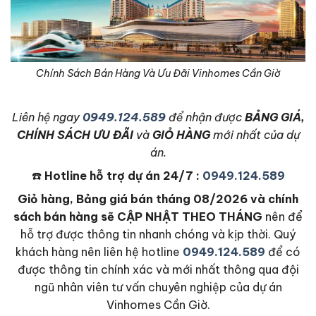
Chính Sách Bán Hàng Và Ưu Đãi Vinhomes Cần Giờ
L
iên hệ ngay
0949.124.589
để nhận được
BẢNG GIÁ,
CHÍNH SÁCH ƯU ĐÃI
và
GIỎ HÀNG
mới nhất của dự
án.
☎️
Hotline hỗ trợ dự án 24/7 :
0949.124.589
Giỏ hàng, Bảng giá bán tháng 08/2026 và chính
sách bán hàng sẽ CẬP NHẬT THEO THÁNG
nên để
hỗ trợ được thông tin nhanh chóng và kịp thời. Quý
khách hàng nên liên hệ hotline
0949.124.589
để có
được thông tin chính xác và mới nhất thông qua đội
ngũ nhân viên tư vấn chuyên nghiệp của dự án
Vinhomes Cần Giờ.