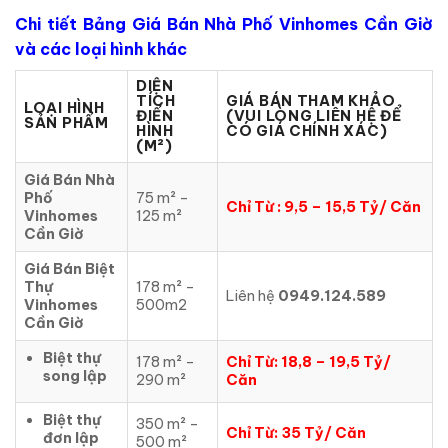
Chi tiết Bảng Giá Bán Nhà Phố Vinhomes Cần Giờ
và các loại hình khác
DIỆN
TÍCH
GIÁ BÁN THAM KHẢO
LOẠI HÌNH
ĐIỂN
(VUI LÒNG LIÊN HỆ ĐỂ
SẢN PHẨM
HÌNH
CÓ GIÁ CHÍNH XÁC)
(M²)
Giá Bán Nhà
Phố
75 m² –
Chỉ Từ : 9,5 – 15,5 Tỷ/ Căn
Vinhomes
125 m²
Cần Giờ
Giá Bán Biệt
Thự
178 m² –
Liên hệ
0949.124.589
Vinhomes
500m2
Cần Giờ
Biệt thự
178 m² –
Chỉ Từ: 18,8 – 19,5 Tỷ/
song lập
290 m²
Căn
Biệt thự
350 m² –
Chỉ Từ: 35 Tỷ/ Căn
đơn lập
500 m²