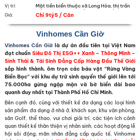
Mặt tiền biển thuộc xã Long Hòa, thị trấn
Vị trí:
Cần Thạnh, huyện Cần Giờ, TP. Hồ Chí Minh
Chỉ 9tỷ5 / Căn
Giá:
Vinhomes Cần Giờ
Vinhomes Cần Giờ
là dự án đầu tiên tại Việt Nam
đạt chuẩn
Siêu Đô Thị ESG++ Xanh – Thông Minh –
Sinh Thái & Tái Sinh Đẳng Cấp Hàng Đầu Thế Giới
sắp hình thành, ôm trọn các báu vật ”Rừng Vàng
Biển Bạc” với khu dự trữ sinh quyển thế giới lên tới
75.000ha gừng ngập mặn và bờ biển dài bao
quanh duy nhất tại Thành Phố Hồ Chí Minh.
Bên cạnh đó, cùng với thiết kế đa dạng các loại hình
sản phẩm đa dạng ở nhà ở, khách sạn, khu văn phòng,
sân Golf, thể thao, vui chơi giải trí, các tiện ích cảnh
quan thiết kế thân thiện vị nhân sinh, các hoạt động lễ
hội sôi động, mãn nhãn đẳng cấp quốc tế, Vinhome