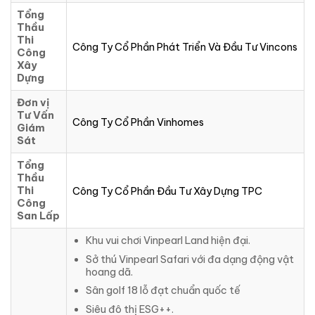
Tổng
Thầu
Thi
Công Ty Cổ Phần Phát Triển Và Đầu Tư Vincons
Công
Xây
Dựng
Đơn vị
Tư Vấn
Công Ty Cổ Phần Vinhomes
Giám
Sát
Tổng
Thầu
Thi
Công Ty Cổ Phần Đầu Tư Xây Dựng TPC
Công
San Lấp
Khu vui chơi Vinpearl Land hiện đại.
Sở thú Vinpearl Safari với đa dạng động vật
hoang dã.
Sân golf 18 lỗ đạt chuẩn quốc tế
Siêu đô thị ESG++.