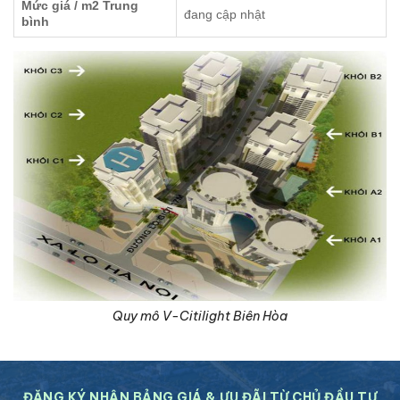
Mức giá / m2 Trung
đang cập nhật
bình
Quy mô V-Citilight Biên Hòa
ĐĂNG KÝ NHẬN BẢNG GIÁ & ƯU ĐÃI TỪ CHỦ ĐẦU TƯ