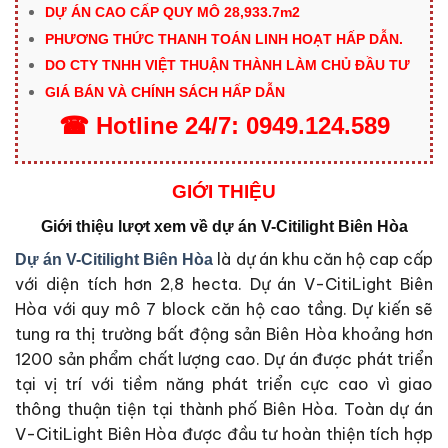
DỰ ÁN CAO CẤP QUY MÔ
28,933.7m2
PHƯƠNG THỨC THANH TOÁN LINH HOẠT HẤP DẪN.
DO CTY TNHH VIỆT THUẬN THÀNH LÀM CHỦ ĐẦU TƯ
GIÁ BÁN VÀ CHÍNH SÁCH HẤP DẪN
☎
Hotline
24/7:
0949.124.589
GIỚI THIỆU
Giới thiệu lượt xem về dự án V-Citilight Biên Hòa
là dự án khu căn hộ cap cấp
Dự án V-Citilight Biên Hòa
với diện tích hơn 2,8 hecta. Dự án V-CitiLight Biên
Hòa với quy mô 7 block căn hộ cao tầng. Dự kiến sẽ
tung ra thị trường bất động sản Biên Hòa khoảng hơn
1200 sản phẩm chất lượng cao. Dự án được phát triển
tại vị trí với tiềm năng phát triển cực cao vì giao
thông thuận tiện tại thành phố Biên Hòa. Toàn dự án
V-CitiLight Biên Hòa được đầu tư hoàn thiện tích hợp