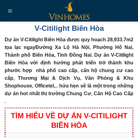
Chuyển
đến
nội
dung
V-Citilight Biên Hòa
Dự án V-Citilight Biên Hòa được quy hoạch 28,933.7m2
tọa lạc ngayĐường Xa Lộ Hà Nội, Phường Hố Nai,
Thành phố Biên Hòa, Tỉnh Đồng Nai.
Dự án V-Citilight
Biên Hòa với định hướng phát triển trở thành khu
phước hợp nhà phố cao cấp, căn hộ chung cư cao
cấp, Thương Mại & Dịch Vụ, Văn Phòng & Khu
Shophouse, Officetel,.. hứa hẹn sẽ là một trong những
dự án hot nhất thị trường
Chung Cư, Căn Hộ Cao Cấp
.
TÌM HIỂU VỀ DỰ ÁN V-CITILIGHT
BIÊN HÒA