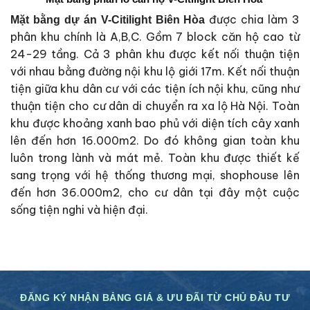
được chia làm 3
Mặt bằng dự án V-Citilight Biên Hòa
phân khu chính là A,B,C. Gồm 7 block căn hộ cao từ
24-29 tầng. Cả 3 phân khu được kết nối thuận tiện
với nhau bằng đường nội khu lộ giới 17m. Kết nối thuận
tiện giữa khu dân cư với các tiện ích nội khu, cũng như
thuận tiện cho cư dân di chuyển ra xa lộ Hà Nội. Toàn
khu được khoảng xanh bao phủ với diện tích cây xanh
lên đến hơn 16.000m2. Do đó không gian toàn khu
luôn trong lành và mát mẻ. Toàn khu được thiết kế
sang trọng với hệ thống thương mại, shophouse lên
đến hơn 36.000m2, cho cư dân tại đây một cuộc
sống tiện nghi và hiện đại.
ĐĂNG KÝ NHẬN BẢNG GIÁ & ƯU ĐÃI TỪ CHỦ ĐẦU TƯ