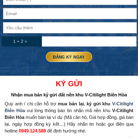
1 + 2 =
KÝ GỬI
Nhận mua bán ký gửi đất nền
khu V-Citilight Biên Hòa
Quý anh / chị cần hỗ trợ
mua bán lại, ký gửi khu
V-Citilight
Biên Hòa
vui lòng thông báo tin nhắn mã nền khu
V-Citilight
Biên Hòa
muốn bán lại ví dụ (Mã căn hộ, Giá hợp đồng, giá bán
lại, ngày hợp đồng ký kết…) Hãy nhắn tin hoặc gọi điện qua
hotline
0949.124.589
để định hướng nhé.