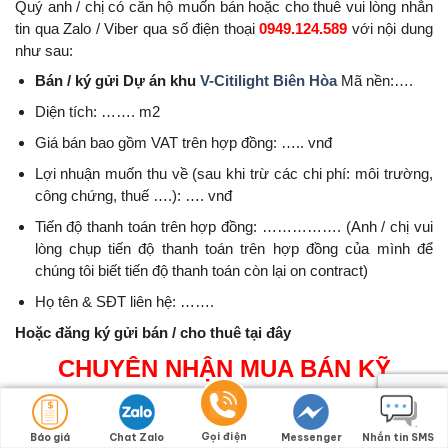
Quý anh / chị có căn hộ muốn bán hoặc cho thuê vui lòng nhắn
tin qua Zalo / Viber qua số điện thoại
0949.124.589
với nội dung
như sau:
Bán / ký gửi Dự án khu
V-Citilight Biên Hòa
Mã nền:….
Diện tích: ……. m2
Giá bán bao gồm VAT trên hợp đồng: ….. vnđ
Lợi nhuận muốn thu về (sau khi trừ các chi phí: môi trường,
công chứng, thuế ….): …. vnđ
Tiến độ thanh toán trên hợp đồng: ……………. (Anh / chị vui
lòng chụp tiến độ thanh toán trên hợp đồng của mình để
chúng tôi biết tiến độ thanh toán còn lại on contract)
Họ tên & SĐT liên hệ: …….
Hoặc đăng ký gửi bán / cho thuê tại đây
CHUYÊN NHẬN MUA BÁN KỸ
THUẬT – CHỢ THUÊ – KẾ THI
CÔNG XÂY DỰNG V-Citilight Biên
Gọi điện
Báo giá
Chat Zalo
Messenger
Nhắn tin SMS