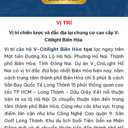
VỊ
TRÍ
Vị trí chiến lược và đắc địa tại
chung cư cao cấp V-
Citilight Biên Hòa
V-Citilight Biên Hòa
tọa
lạc ngay trên
Vị trí căn hộ
Mặt tiền Đường Xa Lộ Hà Nội, Phường Hố Nai, Thành
phố Biên Hòa, Tỉnh Đồng Nai. Dự án V_CitiLight Hố
Nai có vị trí đắc địa bậc nhất Biên Hòa hiện nay, nằm
cách trung tâm thành phố Biên Hòa chỉ 5 phút & cách
Sân Bay Quốc Tế Long Thành 15 phút thông quan cao
tốc TP HCM – Long Thành – Dầu Giây. Kết nối thuận
tiện ra xa lộ Hà Nội. Di chuyển thuận tiện đến trung
tâm thành phố Biên Hòa. Cũng như các khu vực trọng
điểm lân cận như khu Công Nghệ Cao quận 9. Sân
Golf Long Thành, Khu du lịch Suối Tiên, bến xe Miền
Đông mới và di chuyển thuận tiến đến thành phố Hồ