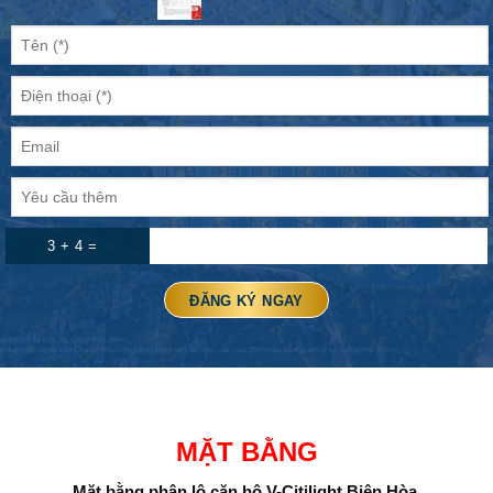
3 + 4 =
MẶT BẰNG
Mặt bằng phân lô căn hộ V-Citilight Biên Hòa