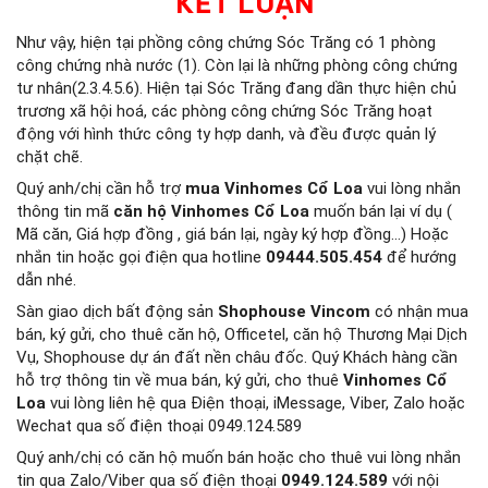
KẾT LUẬN
Như vậy, hiện tại phồng công chứng Sóc Trăng có 1 phòng
công chứng nhà nước (1). Còn lại là những phòng công chứng
tư nhân(2.3.4.5.6). Hiện tại Sóc Trăng đang dần thực hiện chủ
trương xã hội hoá, các phòng công chứng Sóc Trăng hoạt
động với hình thức công ty hợp danh, và đều được quản lý
chặt chẽ.
Quý anh/chị cần hỗ trợ
mua Vinhomes Cổ Loa
vui lòng nhắn
thông tin mã
căn hộ Vinhomes Cổ Loa
muốn bán lại ví dụ (
Mã căn, Giá hợp đồng , giá bán lại, ngày ký hợp đồng…) Hoặc
nhắn tin hoặc gọi điện qua hotline
09444.505.454
để hướng
dẫn nhé.
Sàn giao dịch bất động sản
Shophouse Vincom
có nhận mua
bán, ký gửi, cho thuê căn hộ, Officetel, căn hộ Thương Mại Dịch
Vụ, Shophouse dự án đất nền châu đốc. Quý Khách hàng cần
hỗ trợ thông tin về mua bán, ký gửi, cho thuê
Vinhomes Cổ
Loa
vui lòng liên hệ qua Điện thoại, iMessage, Viber, Zalo hoặc
Wechat qua số điện thoại 0949.124.589
Quý anh/chị có căn hộ muốn bán hoặc cho thuê vui lòng nhắn
tin qua Zalo/Viber qua số điện thoại
0949.124.589
với nội