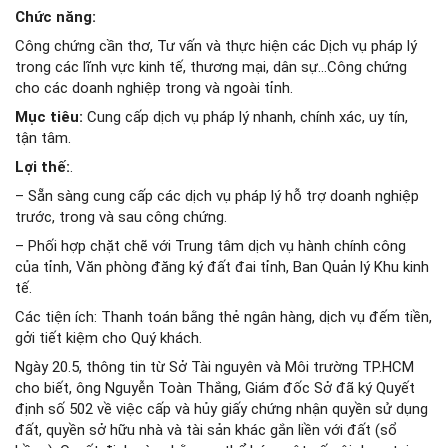
Chức năng:
Công chứng cần thơ, Tư vấn và thực hiện các Dịch vụ pháp lý
trong các lĩnh vực kinh tế, thương mại, dân sự…Công chứng
cho các doanh nghiệp trong và ngoài tỉnh.
Mục tiêu:
Cung cấp dịch vụ pháp lý nhanh, chính xác, uy tín,
tận tâm.
Lợi thế:
.
– Sẵn sàng cung cấp các dịch vụ pháp lý hỗ trợ doanh nghiệp
trước, trong và sau công chứng.
– Phối hợp chặt chẽ với Trung tâm dịch vụ hành chính công
của tỉnh, Văn phòng đăng ký đất đai tỉnh, Ban Quản lý Khu kinh
tế.
Các tiện ích: Thanh toán bằng thẻ ngân hàng, dịch vụ đếm tiền,
gởi tiết kiệm cho Quý khách.
Ngày 20.5, thông tin từ Sở Tài nguyên và Môi trường TP.HCM
cho biết, ông Nguyễn Toàn Thắng, Giám đốc Sở đã ký Quyết
định số 502 về việc cấp và hủy giấy chứng nhận quyền sử dụng
đất, quyền sở hữu nhà và tài sản khác gắn liền với đất (sổ