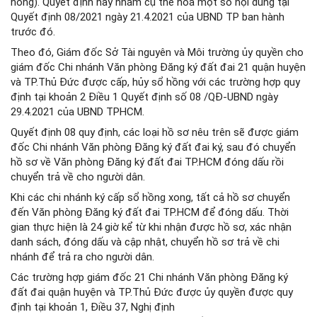
hồng). Quyết định này nhằm cụ thể hóa một số nội dung tại
Quyết định 08/2021 ngày 21.4.2021 của UBND TP ban hành
trước đó.
Theo đó, Giám đốc Sở Tài nguyên và Môi trường ủy quyền cho
giám đốc Chi nhánh Văn phòng Đăng ký đất đai 21 quận huyện
và TP.Thủ Đức được cấp, hủy sổ hồng với các trường hợp quy
định tại khoản 2 Điều 1 Quyết định số 08 /QĐ-UBND ngày
29.4.2021 của UBND TPHCM.
Quyết định 08 quy định, các loại hồ sơ nêu trên sẽ được giám
đốc Chi nhánh Văn phòng Đăng ký đất đai ký, sau đó chuyển
hồ sơ về Văn phòng Đăng ký đất đai TP.HCM đóng dấu rồi
chuyển trả về cho người dân.
Khi các chi nhánh ký cấp sổ hồng xong, tất cả hồ sơ chuyển
đến Văn phòng Đăng ký đất đai TP.HCM để đóng dấu. Thời
gian thực hiện là 24 giờ kể từ khi nhận được hồ sơ, xác nhận
danh sách, đóng dấu và cập nhật, chuyển hồ sơ trả về chi
nhánh để trả ra cho người dân.
Các trường hợp giám đốc 21 Chi nhánh Văn phòng Đăng ký
đất đai quận huyện và TP.Thủ Đức được ủy quyền được quy
định tại khoản 1, Điều 37, Nghị định