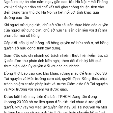
Ngoài ra, dự án còn nằm ngay gần cao tốc Hà Nội – Hải Phòng
với vị trí này cư dân có thể kết nối giao thông thuận tiện vào
đến trung tâm thủ đô Hạ Nội và kết nối với tỉnh khác qua
đường cao tốc.
Khi người sử dụng đất, chủ sở hữu tài sản thực hiện các quyền
của người sử dụng đất, chủ sở hữu tài sản gắn liền với đất mà
phải cấp mới sổ hồng.
Cấp đổi, cấp lại sổ hồng, sổ hồng quyền sở hữu nhà ở, sổ hồng
quyền sở hữu công trình xây dựng.
Giám đốc các chi nhánh có trách nhiệm thực hiện kiểm tra, xử
lý các đơn thư phản ánh kiến nghị, theo dõi định kỳ kết quả
thực hiện việc ủy quyền đối với các chi nhánh.
Đồng thời báo cáo các khó khăn, vướng mắc để Giám đốc Sở
Tài nguyên và Môi trường xem xét, quyết định. Đồng thời, chịu
trách nhiệm trước pháp luật và trước Giám đốc Sở Tài nguyên
và Môi trường với nhiệm vụ được giao.
Được biết hiện nay trên địa bàn TP.HCM đang tồn đọng
khoảng 23.000 hồ sơ liên quan đến đất đai chưa được giải
quyết. Như vậy với việc ủy quyền lần này, Sở Tài nguyên và Môi
trường kỳ vọng sẽ giảm được thời gian luân chuyển hồ sơ, sẽ