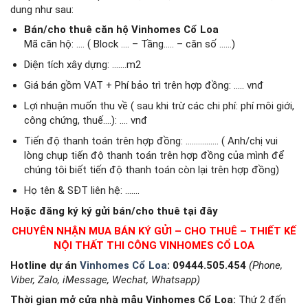
dung như sau:
Bán/cho thuê căn hộ Vinhomes Cổ Loa
Mã căn hộ: …. ( Block …. – Tầng….. – căn số ……)
Diện tích xây dựng: …….m2
Giá bán gồm VAT + Phí bảo trì trên hợp đồng: ….. vnđ
Lợi nhuận muốn thu về ( sau khi trừ các chi phí: phí môi giới,
công chứng, thuế….): …. vnđ
Tiến độ thanh toán trên hợp đồng: ……………. ( Anh/chị vui
lòng chụp tiến độ thanh toán trên hợp đồng của mình để
chúng tôi biết tiến độ thanh toán còn lại trên hợp đồng)
Họ tên & SĐT liên hệ: …….
Hoặc đăng ký ký gửi bán/cho thuê tại đây
CHUYÊN NHẬN MUA BÁN KÝ GỬI – CHO THUÊ – THIẾT KẾ
NỘI THẤT THI CÔNG VINHOMES CỔ LOA
Hotline dự án
Vinhomes Cổ Loa
: 09444.505.454
(Phone,
Viber, Zalo, iMessage, Wechat, Whatsapp)
Thời gian mở cửa nhà mẫu Vinhomes Cổ Loa
:
Thứ 2 đến