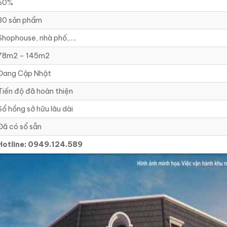
60%
30 sản phẩm
Shophouse, nhà phố,….
78m2 – 145m2
Đang Cập Nhật
Tiến độ đã hoàn thiện
Sổ hồng sở hữu lâu dài
Đã có sổ sẵn
Hotline: 0949.124.589