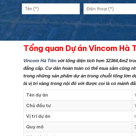
Tổng quan Dự án Vincom Hà T
Vincom Hà Tiên
v
ới tổng diện tích hơn 32364,4m2 t
đẳng cấp. Cư dân hoàn toàn có thể mua sắm cũng như
trong những sản phẩm dự án trong chuỗi tổng lớn d
là vị trí vàng trong nội đô với được coi là có mảnh đấ
Tên dự án
Chủ đầu tư
Vị trí dự án
Quy mô