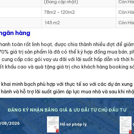
(Đang cập nhật)
Còn Hà
78m2 – 120m2
Còn Hà
145 m2
Còn Hà
 ngân hàng
hanh toán rất linh hoạt, được chia thành nhiều đợt để giả
0% giá trị sản phẩm là đã có thể ký hợp đồng mua bán, ph
 cung cấp các gói vay ưu đãi với lãi suất hấp dẫn và thời 
ết khấu cao và quà tặng giá trị cho khách hàng booking s
khai minh bạch phù hợp với thực tế so với các dự án xung 
hành và hỗ trợ lãi suất giảm áp lực mua nhà và sau khi nhậ
ĐĂNG KÝ NHẬN BẢNG GIÁ & ƯU ĐÃI TỪ CHỦ ĐẦU TƯ
7/08/2026
Hồ sơ pháp lý
C