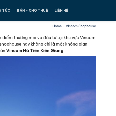
N TỨC
BÁN – CHO THUÊ
LIÊN HỆ
Home
-
Vincom Shophouse
m điểm thương mại và đầu tư tại khu vực Vincom
, shophouse này không chỉ là một không gian
sản
Vincom Hà Tiên Kiên Giang
.