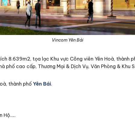
Vincom Yên Bái
ích 8.639m2, tọa lạc Khu vực Công viên Yên Hoà, thành ph
nhà phố cao cấp, Thương Mại & Dịch Vụ, Văn Phòng & Khu 
Hoà, thành phố
Yên Bái
.
n Hộ…..