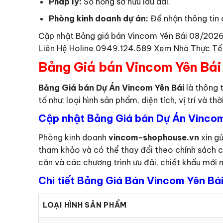
Pháp lý:
Sổ hồng sở hữu lâu dài.
Phòng kinh doanh dự án:
Để nhận thông tin c
Cập nhật Bảng giá bán Vincom Yên Bái 08/2026 
Liên Hệ Holine 0949.124.589 Xem Nhà Thực Tế
Bảng Giá bán Vincom Yên Bái
Bảng Giá bán Dự Án Vincom Yên Bái
là thông 
tố như: loại hình sản phẩm, diện tích, vị trí và 
Cập nhật Bảng Giá bán Dự Án Vincom
Phòng kinh doanh
vincom-shophouse.vn
xin gử
tham khảo và có thể thay đổi theo chính sách 
căn và các chương trình ưu đãi, chiết khấu mới n
Chi tiết Bảng Giá Bán Vincom Yên Bái
LOẠI HÌNH SẢN PHẨM