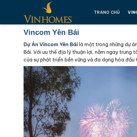
Chuyển
đến
TRANG CHỦ
VIN
nội
dung
Vincom Yên Bái
Dự Án Vincom Yên Bái
là một trong những dự án
Bái. Với ưu thế địa lý thuận lợi, nằm ngay tru
của sự phát triển bền vững và đa dạng hóa đầu 