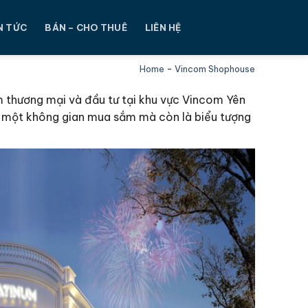
N TỨC
BÁN – CHO THUÊ
LIÊN HỆ
Home
-
Vincom Shophouse
m thương mại và đầu tư tại khu vực Vincom Yên
là một không gian mua sắm mà còn là biểu tượng