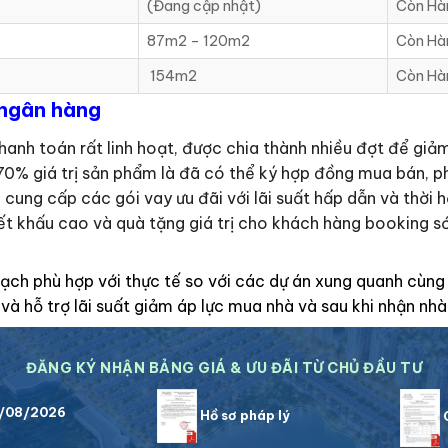
(Đang cập nhật)
Còn Hà
87m2 – 120m2
Còn Hà
154m2
Còn Hà
 ngân hàng
hanh toán rất linh hoạt, được chia thành nhiều đợt để giả
0% giá trị sản phẩm là đã có thể ký hợp đồng mua bán, ph
 cung cấp các gói vay ưu đãi với lãi suất hấp dẫn và thời 
ết khấu cao và quà tặng giá trị cho khách hàng booking s
ạch phù hợp với thực tế so với các dự án xung quanh cùng 
và hỗ trợ lãi suất giảm áp lực mua nhà và sau khi nhận nhà
ĐĂNG KÝ NHẬN BẢNG GIÁ & ƯU ĐÃI TỪ CHỦ ĐẦU TƯ
7/08/2026
Hồ sơ pháp lý
C