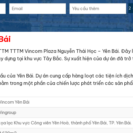
2 
Bái
TTM TTTM Vincom Plaza Nguyễn Thái Học – Yên Bái. Đây l
y dựng tại khu vực Tây Bắc. Sự xuất hiện của dự án đã trở
ầu của Yên Bái. Dự án cung cấp hàng loạt các tiện ích dịch 
 nằm trong một phần của chiến lược phát triển các sản ph
Vincom Yên Bái
Vingroup
tọa lạc Khu vực Công viên Yên Hoà, thành phố Yên Bái, TP. Yên Bái.