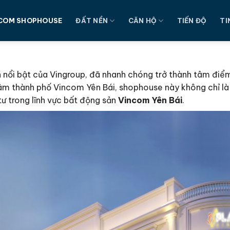
COM SHOPHOUSE
ĐẤT NỀN
CĂN HỘ
TIẾN ĐỘ
TI
 nổi bật của Vingroup, đã nhanh chóng trở thành tâm điể
ng tâm thành phố Vincom Yên Bái, shophouse này không chỉ 
tư trong lĩnh vực bất động sản
Vincom Yên Bái
.