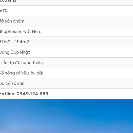
8.639m2
60%
58 sản phẩm
Shophouse, Đất Nền,….
87m2 – 154m2
Đang Cập Nhật
Tiến độ đã hoàn thiện
Sổ hồng sở hữu lâu dài
Đã có sổ sẵn
Hotline: 0949.124.589