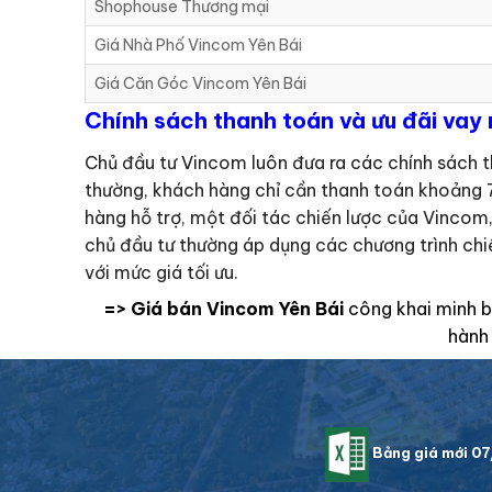
Shophouse Thương mại
Giá Nhà Phố Vincom Yên Bái
Giá Căn Góc Vincom Yên Bái
Chính sách thanh toán và ưu đãi vay
Chủ đầu tư Vincom luôn đưa ra các chính sách t
thường, khách hàng chỉ cần thanh toán khoảng 7
hàng hỗ trợ, một đối tác chiến lược của Vincom,
chủ đầu tư thường áp dụng các chương trình chi
với mức giá tối ưu.
=> Giá bán Vincom Yên Bái
công khai minh b
hành 
Bảng giá mới 0