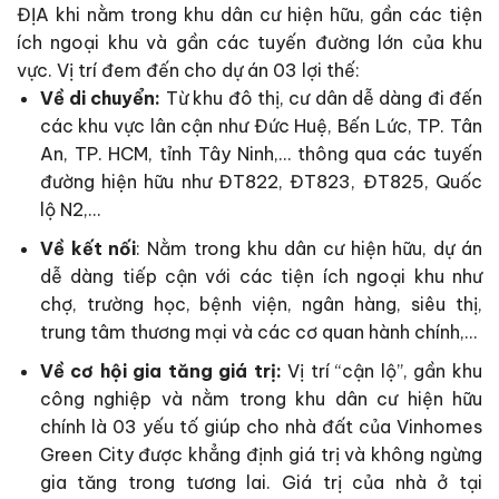
ĐỊA khi nằm trong khu dân cư hiện hữu, gần các tiện
ích ngoại khu và gần các tuyến đường lớn của khu
vực. Vị trí đem đến cho dự án 03 lợi thế:
Về di chuyển:
Từ khu đô thị, cư dân dễ dàng đi đến
các khu vực lân cận như Đức Huệ, Bến Lức, TP. Tân
An, TP. HCM, tỉnh Tây Ninh,… thông qua các tuyến
đường hiện hữu như ĐT822, ĐT823, ĐT825, Quốc
lộ N2,…
Về kết nối
: Nằm trong khu dân cư hiện hữu, dự án
dễ dàng tiếp cận với các tiện ích ngoại khu như
chợ, trường học, bệnh viện, ngân hàng, siêu thị,
trung tâm thương mại và các cơ quan hành chính,…
Về cơ hội gia tăng giá trị:
Vị trí “cận lộ”, gần khu
công nghiệp và nằm trong khu dân cư hiện hữu
chính là 03 yếu tố giúp cho nhà đất của Vinhomes
Green City được khẳng định giá trị và không ngừng
gia tăng trong tương lai. Giá trị của nhà ở tại