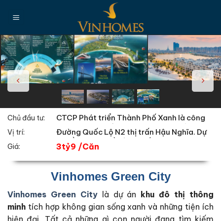
Chuyển
đến
nội
dung
CTCP Phát triển Thành Phố Xanh là công
Chủ đầu tư:
ty thành viên của CTCP Vinhomes (mã
Đường Quốc Lộ N2 thị trấn Hậu Nghĩa. Dự
Vị trí:
VHM)
án nằm một phần ở thị trấn Hậu Nghĩa, một
3tỷ9 /Căn
Giá:
phần xã Đức Lập Thượng, một phần xã Tân
Mỹ huyện Đức Hòa Long An.
Vinhomes Green City
Vinhomes Green City
là dự án
khu đô thị thông
minh
tích hợp không gian sống xanh và những tiện ích
hiện đại. Tất cả những gì con người đang tìm kiếm