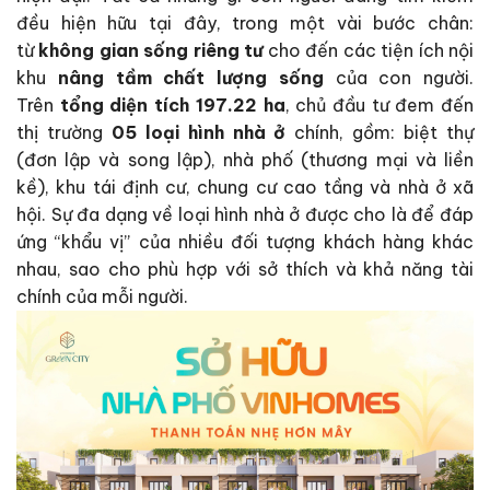
đều hiện hữu tại đây, trong một vài bước chân:
từ
không gian sống riêng tư
cho đến các tiện ích nội
khu
nâng tầm chất lượng sống
của con người.
Trên
tổng diện tích 197.22 ha
, chủ đầu tư đem đến
thị trường
05 loại hình nhà ở
chính, gồm: biệt thự
(đơn lập và song lập), nhà phố (thương mại và liền
kề), khu tái định cư, chung cư cao tầng và nhà ở xã
hội. Sự đa dạng về loại hình nhà ở được cho là để đáp
ứng “khẩu vị” của nhiều đối tượng khách hàng khác
nhau, sao cho phù hợp với sở thích và khả năng tài
chính của mỗi người.