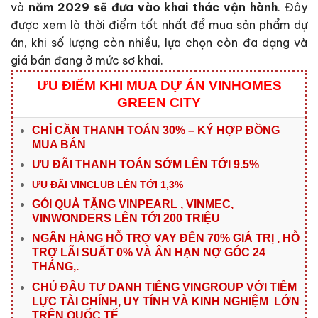
và
năm 2029 sẽ đưa vào khai thác vận hành
. Đây
được xem là thời điểm tốt nhất để mua sản phẩm dự
án, khi số lượng còn nhiều, lựa chọn còn đa dạng và
giá bán đang ở mức sơ khai.
ƯU ĐIỂM KHI MUA DỰ ÁN VINHOMES
GREEN CITY
CHỈ CẦN THANH TOÁN 30% – KÝ HỢP ĐỒNG
MUA BÁN
ƯU ĐÃI THANH TOÁN SỚM LÊN TỚI 9.5%
ƯU ĐÃI VINCLUB LÊN TỚI 1,3%
GÓI QUÀ TẶNG VINPEARL , VINMEC,
VINWONDERS LÊN TỚI 200 TRIỆU
NGÂN HÀNG HỖ TRỢ VAY ĐẾN 70% GIÁ TRỊ , HỖ
TRỢ LÃI SUẤT 0% VÀ ÂN HẠN NỢ GÓC 24
THÁNG,.
CHỦ ĐẦU TƯ DANH TIẾNG VINGROUP VỚI TIỀM
LỰC TÀI CHÍNH, UY TÍNH VÀ KINH NGHIỆM LỚN
TRÊN QUỐC TẾ.