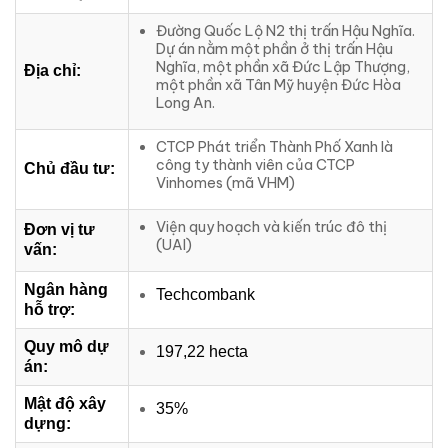
Đường Quốc Lộ N2 thị trấn Hậu Nghĩa.
Dự án nằm một phần ở thị trấn Hậu
Nghĩa, một phần xã Đức Lập Thượng,
Địa chỉ:
một phần xã Tân Mỹ huyện Đức Hòa
Long An.
CTCP Phát triển Thành Phố Xanh là
công ty thành viên của CTCP
Chủ đầu tư:
Vinhomes (mã VHM)
Viện quy hoạch và kiến trúc đô thị
Đơn vị tư
(UAI)
vấn:
Ngân hàng
Techcombank
hỗ trợ:
Quy mô dự
197,22 hecta
án:
Mật độ xây
35%
dựng: