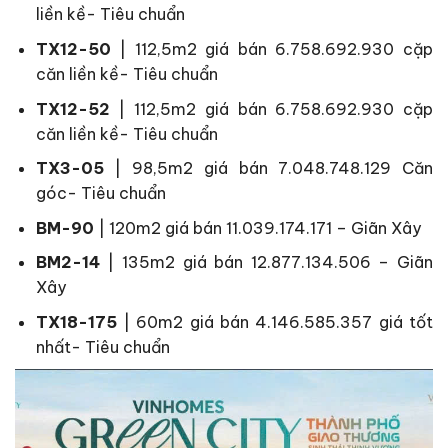
liền kề- Tiêu chuẩn
TX12-50
| 112,5m2
giá bán
6.758.692.930
cặp
căn liền kề- Tiêu chuẩn
TX12-52
| 112,5m2
giá bán
6.758.692.930
cặp
căn liền kề- Tiêu chuẩn
TX3-05
| 98,5m2
giá bán
7.048.748.129
Căn
góc- Tiêu chuẩn
BM-90
| 120m2
giá bán
11.039.174.171 –
Giãn Xây
BM2-14
| 135m2
giá bán
12.877.134.506
– Giãn
Xây
TX18-175
| 60m2
giá bán
4.146.585.357
giá tốt
nhất- Tiêu chuẩn