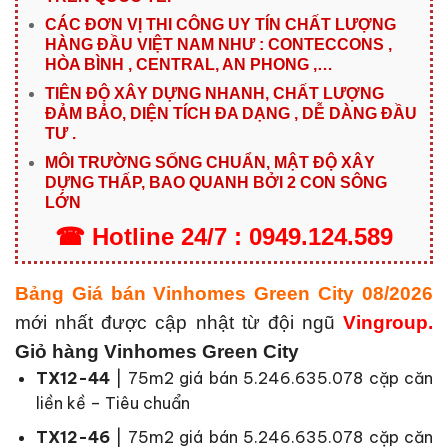
CÁC ĐƠN VỊ THI CÔNG UY TÍN CHẤT LƯỢNG
HÀNG ĐẦU VIỆT NAM NHƯ : CONTECCONS ,
HÒA BÌNH , CENTRAL, AN PHONG ,…
TIÊN ĐỘ XÂY DỰNG NHANH, CHẤT LƯỢNG
ĐẢM BẢO, DIỆN TÍCH ĐA DẠNG , DỄ DÀNG ĐẦU
TƯ .
MÔI TRƯỜNG SỐNG CHUẨN, MẬT ĐỘ XÂY
DỰNG THẤP, BAO QUANH BỞI 2 CON SÔNG
LỚN
☎ Hotline 24/7 : 0949.124.589
Bảng Giá bán Vinhomes Green City 08/2026
mới nhất được cập nhật từ đội ngũ
Vingroup.
Giỏ hàng Vinhomes Green City
TX12-44
| 75m2 giá bán 5.246.635.078
cặp căn
liền kề – Tiêu chuẩn
TX12-46
| 75m2
giá bán
5.246.635.078
cặp căn