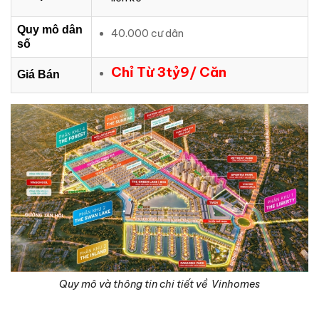
Quy mô dân
40.000 cư dân
số
Chỉ Từ 3tỷ9/ Căn
Giá Bán
Quy mô và thông tin chi tiết về Vinhomes