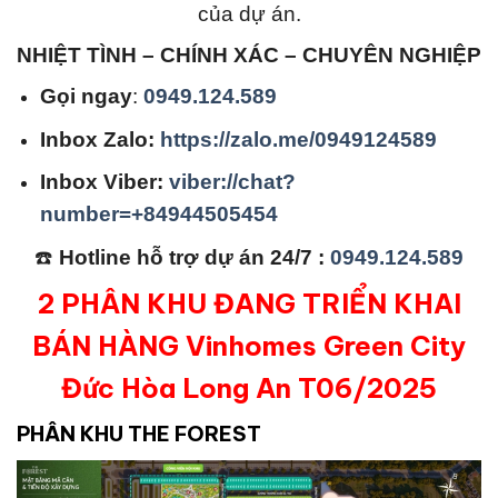
của dự án.
NHIỆT TÌNH – CHÍNH XÁC – CHUYÊN NGHIỆP
Gọi ngay
:
0949.124.589
Inbox Zalo:
https://zalo.me/0949124589
Inbox Viber:
viber://chat?
number=+84944505454
☎️
Hotline hỗ trợ dự án 24/7 :
0949.124.589
2 PHÂN KHU ĐANG TRIỂN KHAI
BÁN HÀNG
Vinhomes Green City
Đức Hòa Long An T06/2025
PHÂN KHU THE FOREST