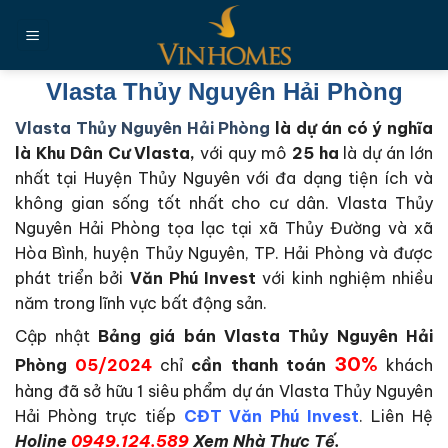
Chuyển
đến
nội
dung
Vlasta Thủy Nguyên Hải Phòng
Vlasta Thủy Nguyên Hải Phòng
là dự án có ý nghĩa
là Khu Dân Cư Vlasta,
với quy mô
25 ha
là dự án lớn
nhất tại Huyện Thủy Nguyên với đa dạng tiện ích và
không gian sống tốt nhất cho cư dân. Vlasta Thủy
Nguyên Hải Phòng tọa lạc tại xã Thủy Đường và xã
Hòa Bình, huyện Thủy Nguyên, TP. Hải Phòng và được
phát triển bởi
Văn Phú Invest
với kinh nghiệm nhiều
năm trong lĩnh vực bất động sản.
Cập nhật
Bảng giá bán Vlasta Thủy Nguyên Hải
30%
Phòng
05/2024
chỉ
cần thanh toán
khách
hàng đã sở hữu 1 siêu phẩm dự án Vlasta Thủy Nguyên
Hải Phòng trực tiếp
CĐT
Văn Phú Invest
. Liên Hệ
Holine
0949.124.589
Xem Nhà Thực Tế.