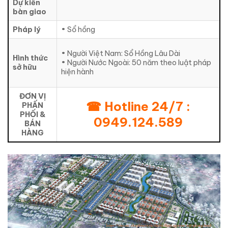
Dự kiến
bàn giao
Pháp lý
• Sổ hồng
• Người Việt Nam: Sổ Hồng Lâu Dài
Hình thức
• Người Nước Ngoài: 50 năm theo luật pháp
sở hữu
hiện hành
ĐƠN VỊ
☎ Hotline 24/7 :
PHẤN
PHỐI &
0949.124.589
BÁN
HÀNG