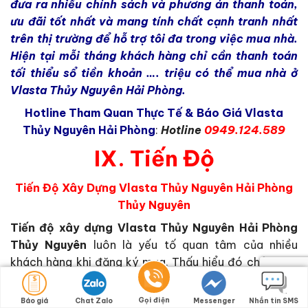
đưa ra nhiều chính sách và phương án thanh toán,
ưu đãi tốt nhất và mang tính chất cạnh tranh nhất
trên thị trường để hỗ trợ tôi đa trong việc mua nhà.
Hiện tại mỗi tháng khách hàng chỉ cần thanh toán
tối thiểu sổ tiền khoản …. triệu có thể mua nhà ở
Vlasta Thủy Nguyên Hải Phòng.
Hotline Tham Quan Thực Tế & Báo Giá Vlasta
Thủy Nguyên Hải Phòng
:
Hotline
0949.124.589
IX. Tiến Độ
Tiến Độ Xây Dựng Vlasta Thủy Nguyên Hải Phòng
Thủy Nguyên
Tiến độ xây dựng Vlasta Thủy Nguyên Hải Phòng
Thủy Nguyên
luôn là yếu tố quan tâm của nhiều
khách hàng khi đăng ký mua. Thấu hiểu đó chúng tôi
có cập nhật tiến độ xây dựng liên tục theo từng tháng
để khách hàng tiện theo dõi và an tâm về dự án cho
Gọi điện
Báo giá
Chat Zalo
Messenger
Nhắn tin SMS