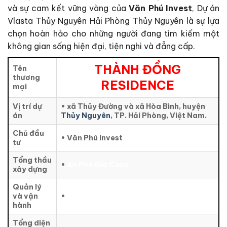
và sự cam kết vững vàng của
Văn Phú Invest
, Dự án
Vlasta Thủy Nguyên Hải Phòng Thủy Nguyên là sự lựa
chọn hoàn hảo cho những người đang tìm kiếm một
không gian sống hiện đại, tiện nghi và đẳng cấp.
THÀNH ĐỒNG
Tên
thương
RESIDENCE
mại
Vị trí dự
• xã Thủy Đường và xã Hòa Bình, huyện
án
Thủy Nguyên
, TP. Hải Phòng, Việt Nam.
Chủ đầu
• Văn Phú Invest
tư
Tổng thầu
•
An Phú Gia Cons
xây dựng
Quản lý
và vận
•
hành
Tổng diện