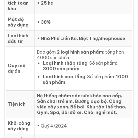
tích toàn
• 25 ha
khu
Mật độ
• 38%
xây dựng
Loại hình
•
Nhà Phố Liền Kề, Biệt Thự,Shophouse
đầu tư
Bao gồm
2 loại hình sản phẩm
: tổng hơn
4000 sản phẩm.
Loại hình
thấp tầng
: Số sản phẩm:
Quy mô
3000 sản phẩm
dự án
Loại hình
cao tầng
: Số sản phẩm:
1000
sản phẩm
Hệ thống chăm sóc sức khỏe cao cấp,
Sân chơi trẻ em, Đường dạo bộ, Công
Tiện ích
viên cây xanh, Bể bơi, Khu tập thể thao,
Gym, Spa, Bãi đỗ xe, Chòi nghỉ mát.
Khởi công
• Quý 4/2024
xây dựng