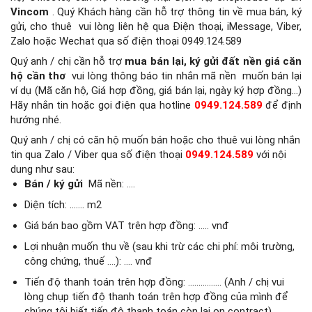
Vincom
.
Quý Khách hàng cần hỗ trợ thông tin về mua bán, ký
gửi, cho thuê
vui lòng liên hệ qua Điện thoại, iMessage, Viber,
Zalo hoặc Wechat qua số điện thoại 0949.124.589
Quý anh / chị cần hỗ trợ
mua bán lại, ký gửi đất nền giá căn
hộ cần thơ
vui lòng thông báo tin nhắn mã nền
muốn bán lại
ví dụ (Mã căn hộ, Giá hợp đồng, giá bán lại, ngày ký hợp đồng…)
Hãy nhắn tin hoặc gọi điện qua hotline
0949.124.589
để định
hướng nhé.
Quý anh / chị có căn hộ muốn bán hoặc cho thuê vui lòng nhắn
tin qua Zalo / Viber qua số điện thoại
0949.124.589
với nội
dung như sau:
Bán / ký gửi
Mã nền: ….
Diện tích: ……. m2
Giá bán bao gồm VAT trên hợp đồng: ….. vnđ
Lợi nhuận muốn thu về (sau khi trừ các chi phí: môi trường,
công chứng, thuế ….): …. vnđ
Tiến độ thanh toán trên hợp đồng: ……………. (Anh / chị vui
lòng chụp tiến độ thanh toán trên hợp đồng của mình để
chúng tôi biết tiến độ thanh toán còn lại on contract)