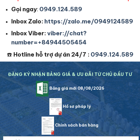
Gọi ngay
:
0949.124.589
Inbox Zalo:
https://zalo.me/0949124589
Inbox Viber:
viber://chat?
number=+84944505454
☎️
Hotline hỗ trợ dự án 24/7 :
0949.124.589
ĐĂNG KÝ NHẬN BẢNG GIÁ & ƯU ĐÃI TỪ CHỦ ĐẦU TƯ
Bảng giá mới 08/08/2026
Hồ sơ pháp lý
Chính sách bán hàng