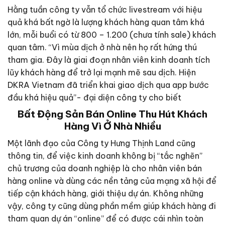
Hằng tuần công ty vẫn tổ chức livestream với hiệu
quả khá bất ngờ là lượng khách hàng quan tâm khá
lớn, mỗi buổi có từ 800 – 1.200 (chưa tính sale) khách
quan tâm. “Vì mùa dịch ở nhà nên họ rất hứng thú
tham gia. Đây là giai đoạn nhân viên kinh doanh tích
lũy khách hàng để trở lại mạnh mẽ sau dịch. Hiện
DKRA Vietnam đã triển khai giao dịch qua app bước
đầu khá hiệu quả”- đại diện công ty cho biết
Bất Động Sản Bán Online Thu Hút Khách
Hàng Vì Ở Nhà Nhiều
Một lãnh đạo của Công ty Hưng Thịnh Land cũng
thông tin, để việc kinh doanh không bị “tắc nghẽn”
chủ trương của doanh nghiệp là cho nhân viên bán
hàng online và dùng các nền tảng của mạng xã hội để
tiếp cận khách hàng, giới thiệu dự án. Không những
vậy, công ty cũng dùng phần mềm giúp khách hàng đi
tham quan dự án “online” để có được cái nhìn toàn