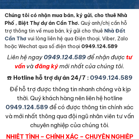
Chúng tôi có nhận mua bán, ký gửi, cho thuê Nhà
Phố , Biệt Thự dự án Cần Thơ.
Quý anh/chị cần hỗ
trợ thông tin về mua bán, ký gửi cho thuê
Nhà Đất
Cần Thơ
vui lòng liên hệ qua Điện thoại, Viber, Zalo
hoặc Wechat qua số điện thoại
0949.124.589
L
iên hệ ngay
0949.124.589
để nhận được
tư
vấn
và
đăng ký
mới nhất của chúng tôi.
☎️
Hotline hỗ trợ dự án 24/7 :
0949.124.589
Để hỗ trợ được thông tin nhanh chóng và kịp
thời. Quý khách hàng nên liên hệ hotline
0949.124.589
để có được thông tin chính xác
và mới nhất thông qua đội ngũ nhân viên tư vấn
chuyên nghiệp của chúng tôi.
NHIỆT TÌNH – CHÍNH XÁC – CHUYÊN NGHIỆP