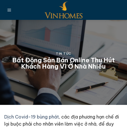
Chuyển
đến
nội
dung
TIN TỨC
Bất Động Sản Bán Online Thu Hút
Khách Hàng Vì Ở Nhà Nhiều
Dịch Covid-19 bùng phát
, các địa phương hạn chế đi
lại buộc phải cho nhân viên làm việc ở nhà, để duy