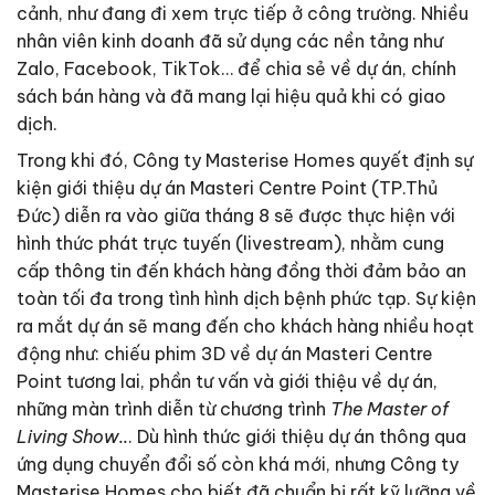
cảnh, như đang đi xem trực tiếp ở công trường. Nhiều
nhân viên kinh doanh đã sử dụng các nền tảng như
Zalo, Facebook, TikTok… để chia sẻ về dự án, chính
sách bán hàng và đã mang lại hiệu quả khi có giao
dịch.
Trong khi đó, Công ty Masterise Homes quyết định sự
kiện giới thiệu dự án Masteri Centre Point (TP.Thủ
Đức) diễn ra vào giữa tháng 8 sẽ được thực hiện với
hình thức phát trực tuyến (livestream), nhằm cung
cấp thông tin đến khách hàng đồng thời đảm bảo an
toàn tối đa trong tình hình dịch bệnh phức tạp. Sự kiện
ra mắt dự án sẽ mang đến cho khách hàng nhiều hoạt
động như: chiếu phim 3D về dự án Masteri Centre
Point tương lai, phần tư vấn và giới thiệu về dự án,
những màn trình diễn từ chương trình
The Master of
Living Show..
. Dù hình thức giới thiệu dự án thông qua
ứng dụng chuyển đổi số còn khá mới, nhưng Công ty
Masterise Homes cho biết đã chuẩn bị rất kỹ lưỡng về