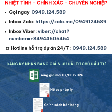
NHIỆT TÌNH – CHÍNH XÁC – CHUYÊN NGHIỆP
Gọi ngay
:
0949.124.589
Inbox Zalo:
https://zalo.me/0949124589
Inbox Viber:
viber://chat?
number=+84944505454
☎️
Hotline hỗ trợ dự án 24/7 :
0949.124.589
ĐĂNG KÝ NHẬN BẢNG GIÁ & ƯU ĐÃI TỪ CHỦ ĐẦU TƯ
Bảng giá mới 07/08/2026
Hồ sơ pháp lý
Chính sách bán hàng