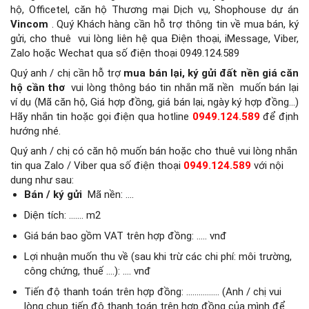
hộ, Officetel, căn hộ Thương mại Dịch vụ, Shophouse dự án
Vincom
.
Quý Khách hàng cần hỗ trợ thông tin về mua bán, ký
gửi, cho thuê
vui lòng liên hệ qua Điện thoại, iMessage, Viber,
Zalo hoặc Wechat qua số điện thoại 0949.124.589
Quý anh / chị cần hỗ trợ
mua bán lại, ký gửi đất nền giá căn
hộ cần thơ
vui lòng thông báo tin nhắn mã nền
muốn bán lại
ví dụ (Mã căn hộ, Giá hợp đồng, giá bán lại, ngày ký hợp đồng…)
Hãy nhắn tin hoặc gọi điện qua hotline
0949.124.589
để định
hướng nhé.
Quý anh / chị có căn hộ muốn bán hoặc cho thuê vui lòng nhắn
tin qua Zalo / Viber qua số điện thoại
0949.124.589
với nội
dung như sau:
Bán / ký gửi
Mã nền: ….
Diện tích: ……. m2
Giá bán bao gồm VAT trên hợp đồng: ….. vnđ
Lợi nhuận muốn thu về (sau khi trừ các chi phí: môi trường,
công chứng, thuế ….): …. vnđ
Tiến độ thanh toán trên hợp đồng: ……………. (Anh / chị vui
lòng chụp tiến độ thanh toán trên hợp đồng của mình để