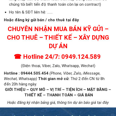
chúng tôi biết tiến độ thanh toán còn lại on contract)
Họ tên & SĐT liên hệ: …….
Hoặc đăng ký gửi bán / cho thuê tại đây
CHUYÊN NHẬN MUA BÁN KỸ GỬI –
CHO THUÊ – THIẾT KẾ – XÂY DỰNG
DỰ ÁN
☎
Hotline 24/7: 0949.124.589
(Điện thoại, Viber, Zalo, Whatsapp, Wechat)
Hotline : 09444.505.454
(Phone, Viber, Zalo, iMessage,
Wechat, Whatsapp)
Thời gian mở cử
:
Thứ 2 đến CN từ 8h
đến 20h hàng ngày.
GIỚI THIỆU – QUY MÔ – VỊ TRÍ – TIỆN ÍCH – MẶT BẰNG –
THIẾT KẾ – THANH TOÁN – GIÁ BÁN
Hoặc đăng ký nhận bảng giá, thông tin dự án báo giá tại đây