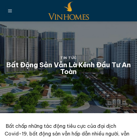
Chuyển
đến
nội
dung
TIN TỨC
Bất Động Sản Vẫn Là Kênh Đầu Tư An
Toàn
Bất chấp những tác động tiêu cực của đại dịch
Covid-19, bất động sản vẫn hấp dẫn nhiều người, vẫn