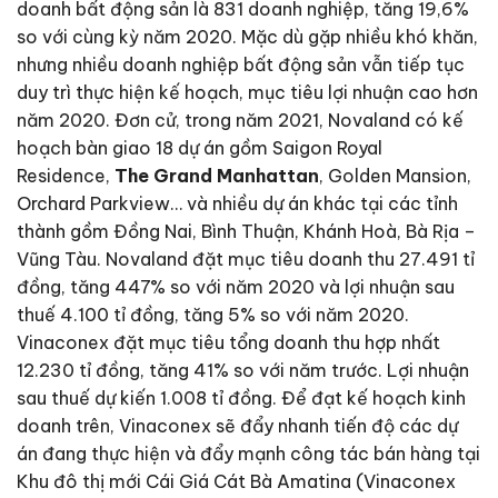
doanh bất động sản là 831 doanh nghiệp, tăng 19,6%
so với cùng kỳ năm 2020. Mặc dù gặp nhiều khó khăn,
nhưng nhiều doanh nghiệp bất động sản vẫn tiếp tục
duy trì thực hiện kế hoạch, mục tiêu lợi nhuận cao hơn
năm 2020. Đơn cử, trong năm 2021, Novaland có kế
hoạch bàn giao 18 dự án gồm Saigon Royal
Residence,
The Grand Manhattan
, Golden Mansion,
Orchard Parkview… và nhiều dự án khác tại các tỉnh
thành gồm Đồng Nai, Bình Thuận, Khánh Hoà, Bà Rịa –
Vũng Tàu. Novaland đặt mục tiêu doanh thu 27.491 tỉ
đồng, tăng 447% so với năm 2020 và lợi nhuận sau
thuế 4.100 tỉ đồng, tăng 5% so với năm 2020.
Vinaconex đặt mục tiêu tổng doanh thu hợp nhất
12.230 tỉ đồng, tăng 41% so với năm trước. Lợi nhuận
sau thuế dự kiến 1.008 tỉ đồng. Để đạt kế hoạch kinh
doanh trên, Vinaconex sẽ đẩy nhanh tiến độ các dự
án đang thực hiện và đẩy mạnh công tác bán hàng tại
Khu đô thị mới Cái Giá Cát Bà Amatina (Vinaconex