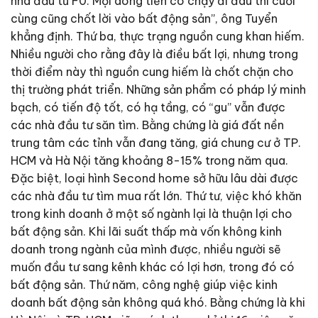
nhà đầu tư F0. Mọi dòng tiền có chạy đi đâu thì cuối
cùng cũng chốt lời vào bất động sản”, ông Tuyển
khẳng định. Thứ ba, thực trạng nguồn cung khan hiếm.
Nhiều người cho rằng đây là điều bất lợi, nhưng trong
thời điểm này thì nguồn cung hiếm là chốt chặn cho
thị trường phát triển. Những sản phẩm có pháp lý minh
bạch, có tiến độ tốt, có hạ tầng, có “gu” vẫn được
các nhà đầu tư săn tìm. Bằng chứng là giá đất nền
trung tâm các tỉnh vẫn đang tăng, giá chung cư ở TP.
HCM và Hà Nội tăng khoảng 8-15% trong năm qua.
Đặc biệt, loại hình Second home sở hữu lâu dài được
các nhà đầu tư tìm mua rất lớn. Thứ tư, việc khó khăn
trong kinh doanh ở một số ngành lại là thuận lợi cho
bất động sản. Khi lãi suất thấp mà vốn không kinh
doanh trong ngành của mình được, nhiều người sẽ
muốn đầu tư sang kênh khác có lợi hơn, trong đó có
bất động sản. Thứ năm, công nghệ giúp việc kinh
doanh bất động sản không quá khó. Bằng chứng là khi