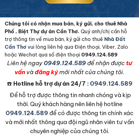
Chúng tôi có nhận mua bán, ký gửi, cho thuê Nhà
Phố , Biệt Thự dự án Cần Thơ.
Quý anh/chị cần hỗ
trợ thông tin về mua bán, ký gửi cho thuê
Nhà Đất
Cần Thơ
vui lòng liên hệ qua Điện thoại, Viber, Zalo
hoặc Wechat qua số điện thoại
0949.124.589
L
iên hệ ngay
0949.124.589
để nhận được
tư
vấn
và
đăng ký
mới nhất của chúng tôi.
☎️
Hotline hỗ trợ dự án 24/7 :
0949.124.589
Để hỗ trợ được thông tin nhanh chóng và kịp
thời. Quý khách hàng nên liên hệ hotline
0949.124.589
để có được thông tin chính xác
và mới nhất thông qua đội ngũ nhân viên tư vấn
chuyên nghiệp của chúng tôi.