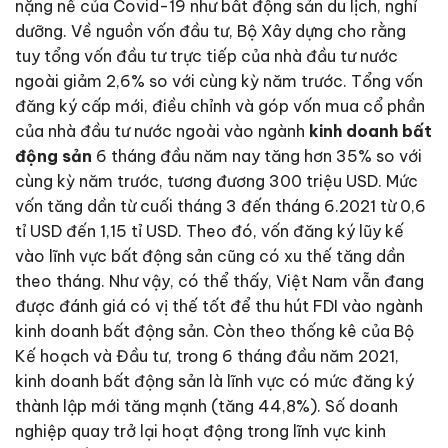
nặng nề của Covid-19 như bất động sản du lịch, nghỉ
dưỡng. Về nguồn vốn đầu tư, Bộ Xây dựng cho rằng
tuy tổng vốn đầu tư trực tiếp của nhà đầu tư nước
ngoài giảm 2,6% so với cùng kỳ năm trước. Tổng vốn
đăng ký cấp mới, điều chỉnh và góp vốn mua cổ phần
của nhà đầu tư nước ngoài vào ngành
kinh doanh bất
động sản
6 tháng đầu năm nay tăng hơn 35% so với
cùng kỳ năm trước, tương đương 300 triệu USD. Mức
vốn tăng dần từ cuối tháng 3 đến tháng 6.2021 từ 0,6
tỉ USD đến 1,15 tỉ USD. Theo đó, vốn đăng ký lũy kế
vào lĩnh vực bất động sản cũng có xu thế tăng dần
theo tháng. Như vậy, có thể thấy, Việt Nam vẫn đang
được đánh giá có vị thế tốt để thu hút FDI vào ngành
kinh doanh bất động sản. Còn theo thống kê của Bộ
Kế hoạch và Đầu tư, trong 6 tháng đầu năm 2021,
kinh doanh bất động sản là lĩnh vực có mức đăng ký
thành lập mới tăng mạnh (tăng 44,8%). Số doanh
nghiệp quay trở lại hoạt động trong lĩnh vực kinh