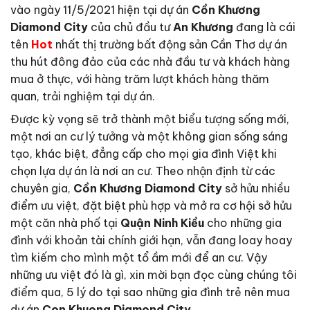
vào ngày 11/5/2021 hiện tại dự án
Cồn Khương
Diamond City
của chủ đầu tư
An Khương
đang là cái
tên
Hot
nhất thị trường bất động sản Cần Thơ dự án
thu hút đông đảo của các nhà đầu tư và khách hàng
mua ở thực, với hàng trăm lượt khách hàng thăm
quan, trải nghiệm tại dự án.
Được kỳ vọng sẽ trở thành một biểu tượng sống mới,
một nơi an cư lý tưởng và một không gian sống sáng
tạo, khác biệt, đẳng cấp cho mọi gia đình Việt khi
chọn lựa dự án là nơi an cư. Theo nhận định từ các
chuyên gia,
Cồn Khương Diamond City
sở hửu nhiều
điểm ưu việt, đặt biệt phù hợp và mở ra cơ hội sở hửu
một căn nhà phố tại
Quận Ninh Kiều
cho những gia
đình với khoản tài chính giới hạn, vẫn đang loay hoay
tìm kiếm cho mình một tổ ầm mới để an cư. Vậy
những ưu việt đó là gì, xin mời bạn đọc cùng chúng tôi
điểm qua, 5 lý do tại sao những gia đình trẻ nên mua
dự án
Con Khuong Diamond City
.