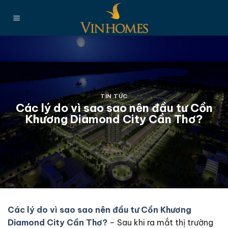
Chuyển
đến
nội
dung
TIN TỨC
Các lý do vì sao sao nên đầu tư Cồn
Khương Diamond City Cần Thơ?
Các lý do vì sao sao nên đầu tư Cồn Khương
Diamond City Cần Thơ?
– Sau khi ra mắt thị trường