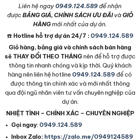
L
iên hệ ngay
0949.124.589
để nhận
được
BẢNG GIÁ, CHÍNH SÁCH ƯU ĐÃI
và
GIỎ
HÀNG
mới nhất của dự án.
☎️
Hotline hỗ trợ dự án 24/7 :
0949.124.589
Giỏ hàng, bảng giá và chính sách bán hàng
sẽ THAY ĐỔI THEO THÁNG
nên để hỗ trợ được
thông tin nhanh chóng và kịp thời. Quý khách
hàng nên liên hệ hotline
0949.124.589
để có
được thông tin chính xác và mới nhất thông
qua đội ngũ nhân viên tư vấn chuyên nghiệp của
dự án.
NHIỆT TÌNH – CHÍNH XÁC – CHUYÊN NGHIỆP
Gọi ngay
:
0949.124.589
Inbox Zalo:
https://zalo.me/0949124589