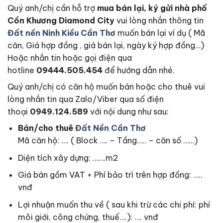
Quý anh/chị cần hỗ trợ
mua bán lại, ký gửi nhà phố
Cồn Khương Diamond City
vui lòng nhắn thông tin
Đất nền Ninh Kiều Cần Thơ
muốn bán lại ví dụ ( Mã
căn, Giá hợp đồng , giá bán lại, ngày ký hợp đồng…)
Hoặc nhắn tin hoặc gọi điện qua
hotline
09444.505.454
để hướng dẫn nhé.
Quý anh/chị có căn hộ muốn bán hoặc cho thuê vui
lòng nhắn tin qua Zalo/Viber qua số điện
thoại
0949.124.589
với nội dung như sau:
Bán/cho thuê
Đất Nền Cần Thơ
Mã căn hộ: …. ( Block …. – Tầng….. – căn số ……)
Diện tích xây dựng: …….m2
Giá bán gồm VAT + Phí bảo trì trên hợp đồng: …..
vnđ
Lợi nhuận muốn thu về ( sau khi trừ các chi phí: phí
môi giới, công chứng, thuế….): …. vnđ