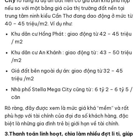
City
rõ ràng là dự án đất nền có giá bán khá phù hợp
nếu so với mặt bằng giá của thị trường đất nền tại
trung tâm ninh kiều Cần Thơ đang dao động ở mức từ
40 – 45 triệu/m2. Ví dụ như:
Khu dân cư Hồng Phát : giao động từ 42 – 45 triệu
/ m2
Khu dân cư An Khánh : giao động từ : 43 – 50 triệu
/m2
Giá đất bên ngoài dự án: giao động từ 32 – 45
triệu /m2
Nhà phố Stella Mega City cũng từ : 6 tỷ 2 – 6 tỷ 5 /
căn
Rõ ràng, đây được xem là mức giá khá “mềm” và rất
phù hợp với tài chính của đại đa số khách hàng, đặc
biệt là những gia đình trẻ bị giới hạn về tài chính.
3.Thanh toán linh hoạt, chia làm nhiều đợt li ti, giúp