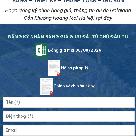
BẰNG
–
THIẾT KẾ
–
THANH TOÁN
–
GIÁ BÁN
Hoặc đăng ký nhận bảng giá, thông tin dự án Goldland
Cồn Khương Hoàng Mai Hà Nội tại đây
ĐĂNG KÝ NHẬN BẢNG GIÁ & ƯU ĐÃI TỪ CHỦ ĐẦU TƯ
Bảng giá mới 08/08/2026
Hồ sơ pháp lý
Chính sách bán hàng