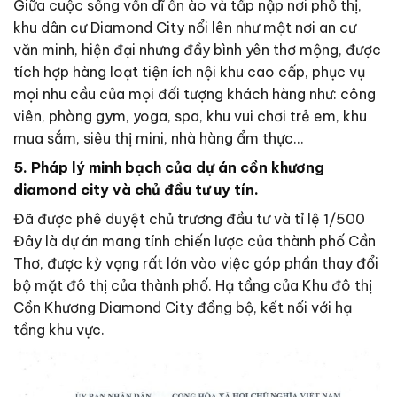
Giữa cuộc sống vốn dĩ ồn ào và tấp nập nơi phố thị,
khu dân cư Diamond City nổi lên như một nơi an cư
văn minh, hiện đại nhưng đầy bình yên thơ mộng, được
tích hợp hàng loạt tiện ích nội khu cao cấp, phục vụ
mọi nhu cầu của mọi đối tượng khách hàng như: công
viên, phòng gym, yoga, spa, khu vui chơi trẻ em, khu
mua sắm, siêu thị mini, nhà hàng ẩm thực…
5. Pháp lý minh bạch của dự án cồn khương
diamond city và chủ đầu tư uy tín.
Đã được phê duyệt chủ trương đầu tư và tỉ lệ 1/500
Đây là dự án mang tính chiến lược của thành phố Cần
Thơ, được kỳ vọng rất lớn vào việc góp phần thay đổi
bộ mặt đô thị của thành phố.
Hạ tầng của Khu đô thị
Cồn Khương Diamond City đồng bộ, kết nối với hạ
tầng khu vực.