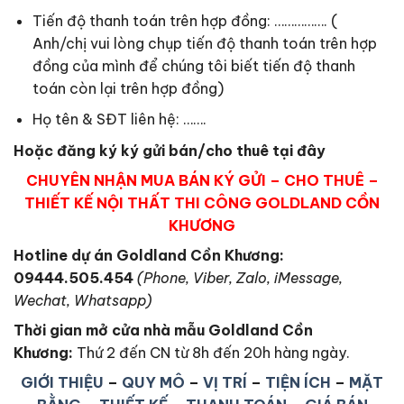
Tiến độ thanh toán trên hợp đồng: ……………. (
Anh/chị vui lòng chụp tiến độ thanh toán trên hợp
đồng của mình để chúng tôi biết tiến độ thanh
toán còn lại trên hợp đồng)
Họ tên & SĐT liên hệ: …….
Hoặc đăng ký ký gửi bán/cho thuê tại đây
CHUYÊN NHẬN MUA BÁN KÝ GỬI – CHO THUÊ –
THIẾT KẾ NỘI THẤT THI CÔNG GOLDLAND CỒN
KHƯƠNG
Hotline dự án Goldland Cồn Khương:
09444.505.454
(Phone, Viber, Zalo, iMessage,
Wechat, Whatsapp)
Thời gian mở cửa nhà mẫu Goldland Cồn
Khương
:
Thứ 2 đến CN từ 8h đến 20h hàng ngày.
GIỚI THIỆU
–
QUY MÔ
–
VỊ TRÍ
–
TIỆN ÍCH
–
MẶT