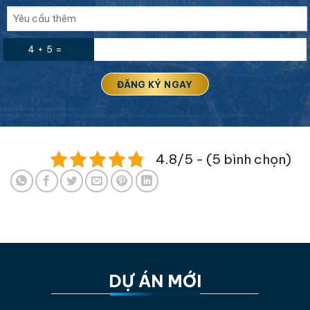
4 + 5 =
4.8/5 - (5 bình chọn)
DỰ ÁN MỚI