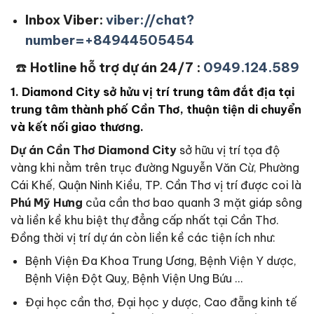
Inbox Viber:
viber://chat?
number=+84944505454
☎️
Hotline hỗ trợ dự án 24/7 :
0949.124.589
1. Diamond City sở hửu vị trí trung tâm đắt địa tại
trung tâm thành phố Cần Thơ, thuận tiện di chuyển
và kết nối giao thương.
Dự án Cần Thơ Diamond City
sở hữu vị trí tọa độ
vàng khi nằm trên trục đường Nguyễn Văn Cừ, Phường
Cái Khế, Quận Ninh Kiều, TP. Cần Thơ vị trí được coi là
Phú Mỹ Hưng
của cần thơ bao quanh 3 mặt giáp sông
và liền kề khu biệt thự đẳng cấp nhất tại Cần Thơ.
Đồng thời vị trí dự án còn liền kề các tiện ích như:
Bệnh Viện Đa Khoa Trung Ương, Bệnh Viện Y dược,
Bệnh Viện Đột Quỵ, Bệnh Viện Ung Bứu …
Đại học cần thơ, Đại học y dược, Cao đẵng kinh tế