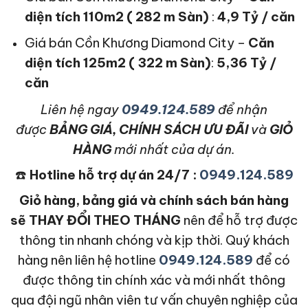
diện tích 110m2 ( 282 m Sàn)
:
4,9 Tỷ / căn
Giá bán Cồn Khương Diamond City –
Căn
diện tích 125m2 ( 322 m Sàn)
:
5,36 Tỷ /
căn
L
iên hệ ngay
0949.124.589
để nhận
được
BẢNG GIÁ, CHÍNH SÁCH ƯU ĐÃI
và
GIỎ
HÀNG
mới nhất của dự án.
☎️
Hotline hỗ trợ dự án 24/7 :
0949.124.589
Giỏ hàng, bảng giá và chính sách bán hàng
sẽ THAY ĐỔI THEO THÁNG
nên để hỗ trợ được
thông tin nhanh chóng và kịp thời. Quý khách
hàng nên liên hệ hotline
0949.124.589
để có
được thông tin chính xác và mới nhất thông
qua đội ngũ nhân viên tư vấn chuyên nghiệp của