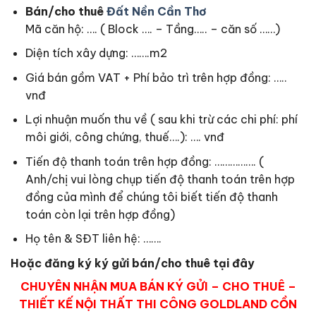
Bán/cho thuê
Đất Nền Cần Thơ
Mã căn hộ: …. ( Block …. – Tầng….. – căn số ……)
Diện tích xây dựng: …….m2
Giá bán gồm VAT + Phí bảo trì trên hợp đồng: …..
vnđ
Lợi nhuận muốn thu về ( sau khi trừ các chi phí: phí
môi giới, công chứng, thuế….): …. vnđ
Tiến độ thanh toán trên hợp đồng: ……………. (
Anh/chị vui lòng chụp tiến độ thanh toán trên hợp
đồng của mình để chúng tôi biết tiến độ thanh
toán còn lại trên hợp đồng)
Họ tên & SĐT liên hệ: …….
Hoặc đăng ký ký gửi bán/cho thuê tại đây
CHUYÊN NHẬN MUA BÁN KÝ GỬI – CHO THUÊ –
THIẾT KẾ NỘI THẤT THI CÔNG GOLDLAND CỒN