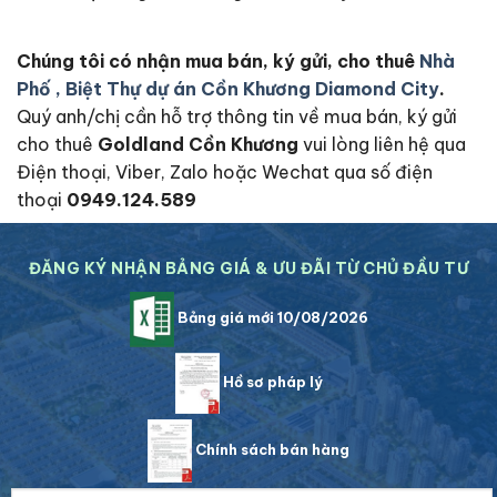
Chúng tôi có nhận mua bán, ký gửi, cho thuê
Nhà
Phố , Biệt Thự dự án Cồn Khương Diamond City
.
Quý anh/chị cần hỗ trợ thông tin về mua bán, ký gửi
cho thuê
Goldland Cồn Khương
vui lòng liên hệ qua
Điện thoại, Viber, Zalo hoặc Wechat qua số điện
thoại
0949.124.589
ĐĂNG KÝ NHẬN BẢNG GIÁ & ƯU ĐÃI TỪ CHỦ ĐẦU TƯ
Bảng giá mới 10/08/2026
Hồ sơ pháp lý
Chính sách bán hàng