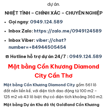
dự án.
NHIỆT TÌNH – CHÍNH XÁC – CHUYÊN NGHIỆP
Gọi ngay
:
0949.124.589
Inbox Zalo:
https://zalo.me/0949124589
Inbox Viber:
viber://chat?
number=+84944505454
☎️
Hotline hỗ trợ dự án 24/7 :
0949.124.589
Mặt bằng Cồn Khương Diamond
City Cần Thơ
Mặt bằng Cồn Khương Diamond City
gồm 561 lô
đất nền liền kề, với diện tích dao động từ 100 m2 –
125 m2 và 43 lô biệt thự có diện tích khoảng 360 m2.
Mặt bằng Dự án Khu đô thị Goldland Cồn Khương