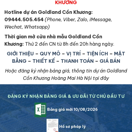
KHƯƠNG
Hotline dự án Goldland Cồn Khương:
09444.505.454
(Phone, Viber, Zalo, iMessage,
Wechat, Whatsapp)
Thời gian mở cửa nhà mẫu Goldland Cồn
Khương
:
Thứ 2 đến CN từ 8h đến 20h hàng ngày.
GIỚI THIỆU
–
QUY MÔ
–
VỊ TRÍ
–
TIỆN ÍCH
–
MẶT
BẰNG
–
THIẾT KẾ
–
THANH TOÁN
–
GIÁ BÁN
Hoặc đăng ký nhận bảng giá, thông tin dự án Goldland
Cồn Khương Hoàng Mai Hà Nội tại đây
ĐĂNG KÝ NHẬN BẢNG GIÁ & ƯU ĐÃI TỪ CHỦ ĐẦU TƯ
Bảng giá mới 10/08/2026
Hồ sơ pháp lý