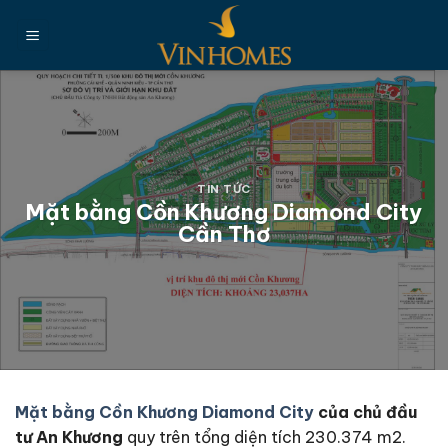
Chuyển
đến
nội
dung
TIN TỨC
Mặt bằng Cồn Khương Diamond City
Cần Thơ
Mặt bằng Cồn Khương
Diamond City
của
chủ đầu
tư An Khương
quy trên tổng diện tích 230.374 m2.