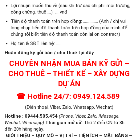
Lợi nhuận muốn thu về (sau khi trừ các chi phí: môi trường,
công chứng, thuế ….): …. vnđ
Tiến độ thanh toán trên hợp đồng: ……………. (Anh / chị vui
lòng chụp tiến độ thanh toán trên hợp đồng của mình để
chúng tôi biết tiến độ thanh toán còn lại on contract)
Họ tên & SĐT liên hệ: …….
Hoặc đăng ký gửi bán / cho thuê tại đây
CHUYÊN NHẬN MUA BÁN KỸ GỬI –
CHO THUÊ – THIẾT KẾ – XÂY DỰNG
DỰ ÁN
☎
Hotline 24/7: 0949.124.589
(Điện thoại, Viber, Zalo, Whatsapp, Wechat)
Hotline : 09444.505.454
(Phone, Viber, Zalo, iMessage,
Wechat, Whatsapp)
Thời gian mở cử
:
Thứ 2 đến CN từ 8h
đến 20h hàng ngày.
GIỚI THIỆU – QUY MÔ – VỊ TRÍ – TIỆN ÍCH – MẶT BẰNG –