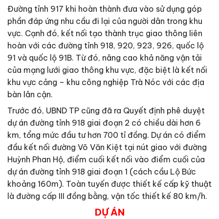
Đường tỉnh 917 khi hoàn thành đưa vào sử dụng góp
phần đáp ứng nhu cầu đi lại của người dân trong khu
vực. Cạnh đó, kết nối tạo thành trục giao thông liên
hoàn với các đường tỉnh 918, 920, 923, 926, quốc lộ
91 và quốc lộ 91B. Từ đó, nâng cao khả năng vận tải
của mạng lưới giao thông khu vực, đặc biệt là kết nối
khu vực cảng – khu công nghiệp Trà Nóc với các địa
bàn lân cận.
Trước đó, UBND TP cũng đã ra Quyết định phê duyệt
dự án đường tỉnh 918 giai đoạn 2 có chiều dài hơn 6
km, tổng mức đầu tư hơn 700 tỉ đồng. Dự án có điểm
đầu kết nối đường Võ Văn Kiệt tại nút giao với đường
Huỳnh Phan Hộ, điểm cuối kết nối vào điểm cuối của
dự án đường tỉnh 918 giai đoạn 1 (cách cầu Lộ Bức
khoảng 160m). Toàn tuyến được thiết kế cấp kỹ thuật
là đường cấp III đồng bằng, vận tốc thiết kế 80 km/h.
DỰ ÁN