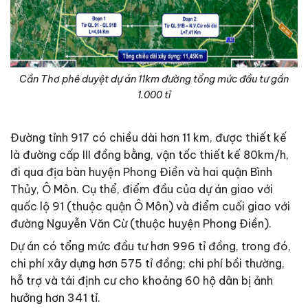
Cần Thơ phê duyệt dự án 11km đường tổng mức đầu tư gần
1.000 tỉ
Đường tỉnh 917 có chiều dài hơn 11 km, được thiết kế
là đường cấp III đồng bằng, vận tốc thiết kế 80km/h,
đi qua địa bàn huyện Phong Điền và hai quận Bình
Thủy, Ô Môn. Cụ thể, điểm đầu của dự án giao với
quốc lộ 91 (thuộc quận Ô Môn) và điểm cuối giao với
đường Nguyễn Văn Cừ (thuộc huyện Phong Điền).
Dự án có tổng mức đầu tư hơn 996 tỉ đồng, trong đó,
chi phí xây dựng hơn 575 tỉ đồng; chi phí bồi thường,
hỗ trợ và tái định cư cho khoảng 60 hộ dân bị ảnh
hưởng hơn 341 tỉ.