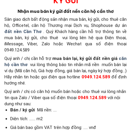
KÝ GỬI
Nhận mua bán ký gửi đất nền căn hộ cần thơ
Sàn giao dịch bất động sản
nhận mua bán, ký gửi, cho thuê căn
hộ, Officetel, căn hộ Thương mại Dịch vụ, Shophouse dự án
đất nền Cần Thơ
.
Quý Khách hàng cần hỗ trợ thông tin về
mua bán, ký gửi, cho thuê
vui lòng liên hệ qua Điện thoại,
iMessage, Viber, Zalo hoặc Wechat qua số điện thoại
0949.124.589
Quý anh / chị cần hỗ trợ
mua bán lại, ký gửi đất nền giá
căn
hộ cần thơ
vui lòng thông báo tin nhắn mã nền
muốn bán lại
ví dụ (Mã căn hộ, Giá hợp đồng, giá bán lại, ngày ký hợp đồng…)
Hãy nhắn tin hoặc gọi điện qua hotline
0949.124.589
để định
hướng nhé.
Quý anh / chị có căn hộ muốn bán hoặc cho thuê vui lòng nhắn
tin qua Zalo / Viber qua số điện thoại
0949.124.589
với nội
dung như sau:
Bán / ký gửi
Mã nền: ….
Diện tích: ……. m2
Giá bán bao gồm VAT trên hợp đồng: ….. vnđ