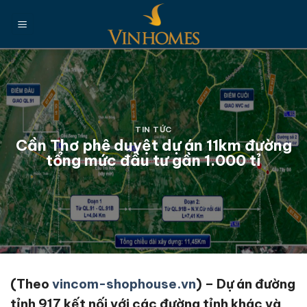
Chuyển
đến
nội
dung
TIN TỨC
Cần Thơ phê duyệt dự án 11km đường
tổng mức đầu tư gần 1.000 tỉ
(Theo
vincom-shophouse.vn
) – Dự án đường
tỉnh 917 kết nối với các đường tỉnh khác và