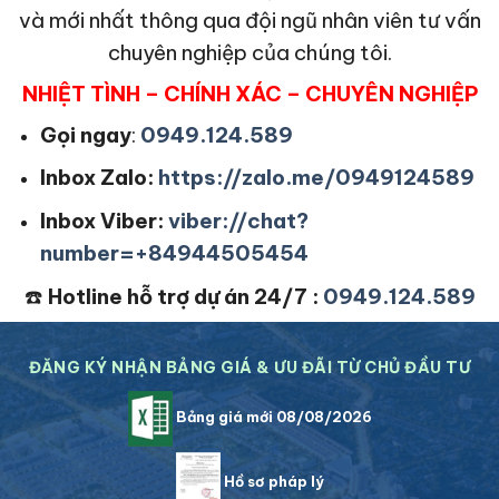
và mới nhất thông qua đội ngũ nhân viên tư vấn
chuyên nghiệp của chúng tôi.
NHIỆT TÌNH – CHÍNH XÁC – CHUYÊN NGHIỆP
Gọi ngay
:
0949.124.589
Inbox Zalo:
https://zalo.me/0949124589
Inbox Viber:
viber://chat?
number=+84944505454
☎️
Hotline hỗ trợ dự án 24/7 :
0949.124.589
ĐĂNG KÝ NHẬN BẢNG GIÁ & ƯU ĐÃI TỪ CHỦ ĐẦU TƯ
Bảng giá mới 08/08/2026
Hồ sơ pháp lý