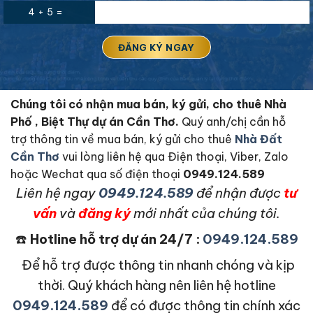
4 + 5 =
Chúng tôi có nhận mua bán, ký gửi, cho thuê Nhà
Phố , Biệt Thự dự án Cần Thơ.
Quý anh/chị cần hỗ
trợ thông tin về mua bán, ký gửi cho thuê
Nhà Đất
Cần Thơ
vui lòng liên hệ qua Điện thoại, Viber, Zalo
hoặc Wechat qua số điện thoại
0949.124.589
L
iên hệ ngay
0949.124.589
để nhận được
tư
vấn
và
đăng ký
mới nhất của chúng tôi.
☎️
Hotline hỗ trợ dự án 24/7 :
0949.124.589
Để hỗ trợ được thông tin nhanh chóng và kịp
thời. Quý khách hàng nên liên hệ hotline
0949.124.589
để có được thông tin chính xác