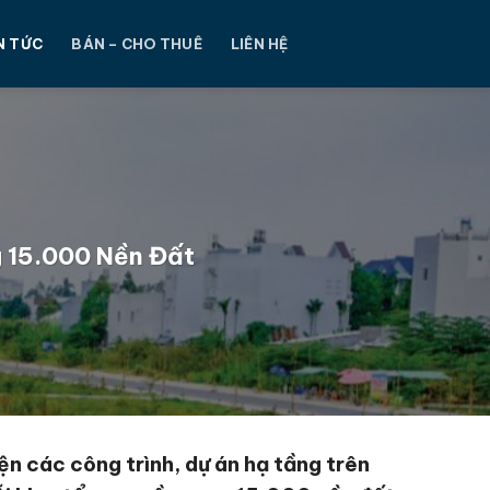
N TỨC
BÁN – CHO THUÊ
LIÊN HỆ
g 15.000 Nền Đất
iện các công trình, dự án hạ tầng trên