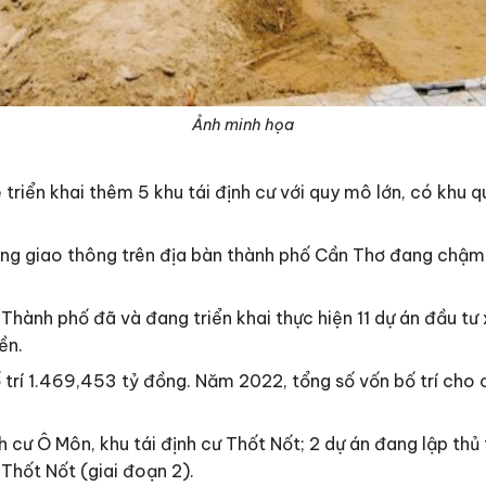
Ảnh minh họa
ẽ triển khai thêm 5 khu tái định cư với quy mô lớn, có khu 
 tầng giao thông trên địa bàn thành phố Cần Thơ đang chậm
hành phố đã và đang triển khai thực hiện 11 dự án đầu tư
ền.
rí 1.469,453 tỷ đồng. Năm 2022, tổng số vốn bố trí cho c
h cư Ô Môn, khu tái định cư Thốt Nốt; 2 dự án đang lập thủ 
 Thốt Nốt (giai đoạn 2).