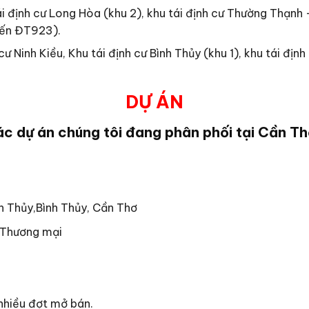
i định cư Long Hòa (khu 2), khu tái định cư Thường Thạnh –
đến ĐT923).
cư Ninh Kiều, Khu tái định cư Bình Thủy (khu 1), khu tái địn
DỰ ÁN
c dự án chúng tôi đang phân phối tại Cần T
h Thủy,Bình Thủy, Cần Thơ
– Thương mại
nhiều đợt mở bán.