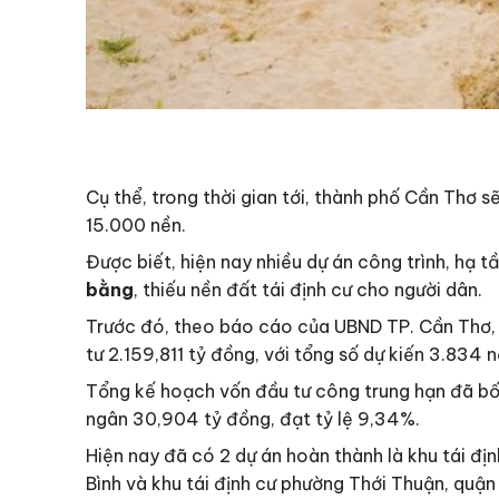
Cụ thể, trong thời gian tới, thành phố Cần Thơ s
15.000 nền.
Được biết, hiện nay nhiều dự án công trình, hạ
bằng
, thiếu nền đất tái định cư cho người dân.
Trước đó, theo báo cáo của UBND TP. Cần Thơ, T
tư 2.159,811 tỷ đồng, với tổng số dự kiến 3.834 n
Tổng kế hoạch vốn đầu tư công trung hạn đã bố t
ngân 30,904 tỷ đồng, đạt tỷ lệ 9,34%.
Hiện nay đã có 2 dự án hoàn thành là khu tái địn
Bình và khu tái định cư phường Thới Thuận, quận