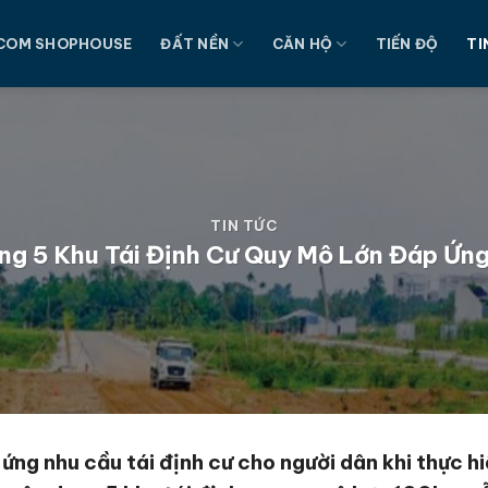
COM SHOPHOUSE
ĐẤT NỀN
CĂN HỘ
TIẾN ĐỘ
TI
TIN TỨC
g 5 Khu Tái Định Cư Quy Mô Lớn Đáp Ứn
 ứng nhu cầu tái định cư cho người dân khi thực h