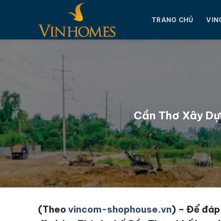
Chuyển
đến
TRANG CHỦ
VIN
nội
dung
Cần Thơ Xây Dựn
(Theo
vincom-shophouse.vn
) – Để đáp