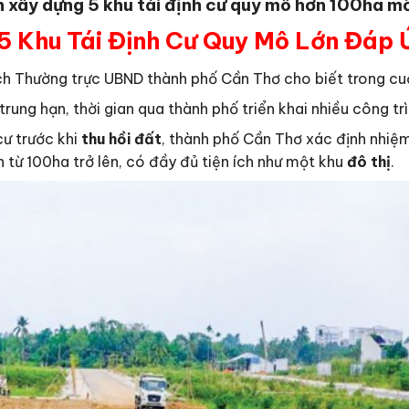
 xây dựng 5 khu tái định cư quy mô hơn 100ha m
5 Khu Tái Định Cư Quy Mô Lớn Đáp 
ch Thường trực UBND thành phố Cần Thơ cho biết trong c
ung hạn, thời gian qua thành phố triển khai nhiều công trìn
cư trước khi
thu hồi đất
, thành phố Cần Thơ xác định nhiệm
h từ 100ha trở lên, có đầy đủ tiện ích như một khu
đô thị
.