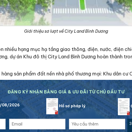
Giới thiệu sơ lượt về City Land Bình Dương
ện nhiều hạng mục hạ tầng giao thông, điện, nước, điện ch
ơng, dự án Khu đô thị City Land Bình Dương hoàn thành tr
ch hàng sản phẩm đất nền nhà phố thương mại: Khu dân cư C
ĐĂNG KÝ NHẬN BẢNG GIÁ & ƯU ĐÃI TỪ CHỦ ĐẦU TƯ
8/08/2026
Hồ sơ pháp lý
C
3