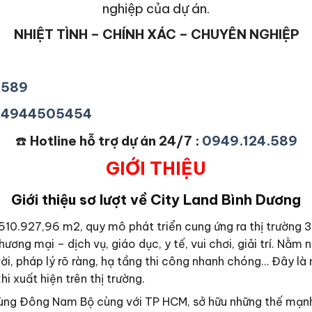
nghiệp của dự án.
NHIỆT TÌNH – CHÍNH XÁC – CHUYÊN NGHIỆP
4589
+84944505454
☎️
Hotline hỗ trợ dự án 24/7 :
0949.124.589
GIỚI THIỆU
Giới thiệu sơ lượt về City Land Bình Dương
510.927,96 m2, quy mô phát triển cung ứng ra thị trường 3
ương mại – dịch vụ, giáo dục, y tế, vui chơi, giải trí. Nằm
ời, pháp lý rõ ràng, hạ tầng thi công nhanh chóng… Đây là 
 xuất hiện trên thị trường.
a vùng Đông Nam Bộ cùng với TP HCM, sở hữu những thế mạnh