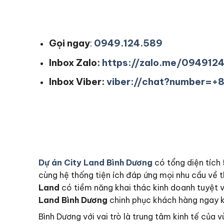
Gọi ngay
:
0949.124.589
Inbox Zalo:
https://zalo.me/094912
Inbox Viber:
viber://chat?number=
Dự án City Land Bình Dương
có tổng diện tích 
cùng hệ thống tiện ích đáp ứng mọi nhu cầu về th
Land
có tiềm năng khai thác kinh doanh tuyệt v
Land Bình Dương
chinh phục khách hàng ngay khi
Bình Dương với vai trò là trung tâm kinh tế củ