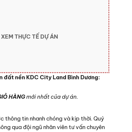
 XEM THỰC TẾ DỰ ÁN
n đất nền KDC City Land Bình Dương:
IỎ HÀNG
mới nhất của dự án.
c thông tin nhanh chóng và kịp thời. Quý
hông qua đội ngũ nhân viên tư vấn chuyên