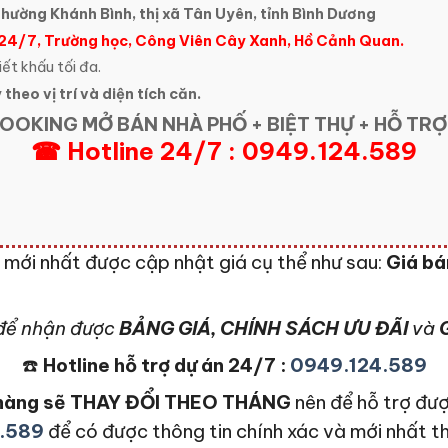
hường Khánh Bình, thị xã Tân Uyên, tỉnh Bình Dương
 24/7, Trường học, Công Viên Cây Xanh, Hồ Cảnh Quan.
iết khấu tối đa.
 theo vị trí và diện tích căn.
OOKING MỞ BÁN NHÀ PHỐ + BIỆT THỰ + HỖ TRỢ
☎ Hotline 24/7 : 0949.124.589
g
mới nhất được cập nhật giá cụ thể như sau:
Giá bá
để nhận được
BẢNG GIÁ, CHÍNH SÁCH ƯU ĐÃI
và
G
☎️
Hotline hỗ trợ dự án 24/7 :
0949.124.589
n hàng sẽ THAY ĐỔI THEO THÁNG
nên để hỗ trợ đượ
.589
để có được thông tin chính xác và mới nhất t