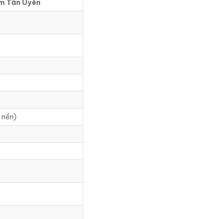
am Tân Uyên
 nền)