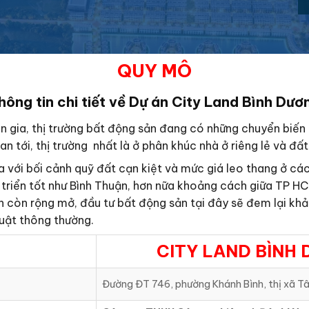
QUY MÔ
hông tin chi tiết về Dự án City Land Bình Dươ
gia, thị trường bất động sản đang có những chuyển biến t
an tới, thị trường nhất là ở phân khúc nhà ở riêng lẻ và đất
ra với bối cảnh quỹ đất cạn kiệt và mức giá leo thang ở cá
triển tốt như Bình Thuận, hơn nữa khoảng cách giữa TP HCM
 còn rộng mở, đầu tư bất động sản tại đây sẽ đem lại khả
luật thông thường.
CITY LAND BÌNH
Đường ĐT 746, phường Khánh Bình, thị xã Tâ