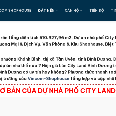
COM SHOPHOUSE
ĐẤT NỀN
CĂN HỘ
TIẾN ĐỘ
TI
rên tổng diện tích 510.927,96 m2
. Dự án nhà phố City
ương Mại & Dịch Vụ, Văn Phòng & Khu Shophouse, Biệt T
phường Khánh Bình, thị xã Tân Uyên, tỉnh Bình Dương.
Đ
 dự án như thế nào ?
Hiện giá bán City Land Bình Dương tr
 Bình Dương
có uy tín hay không?
Phương thức thanh toá
hị trường của
Vincom-Shophouse
tổng hợp và cập nhật 
Ơ BẢN CỦA DỰ NHÀ PHỐ CITY LAN