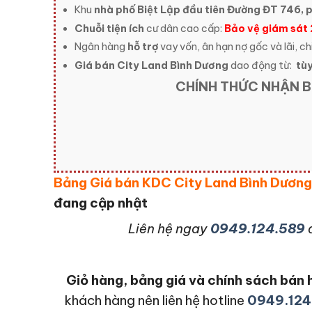
Khu
nhà phố Biệt Lập đầu tiên Đường ĐT 746, p
Chuỗi tiện ích
cư dân cao cấp:
Bảo vệ giám sát
Ngân hàng
hỗ trợ
vay vốn, ân hạn nợ gốc và lãi, ch
Giá bán City Land Bình Dương
dao động từ:
tùy
CHÍNH THỨC NHẬN B
Bảng Giá bán KDC City Land Bình Dươn
đang cập nhật
L
iên hệ ngay
0949.124.589
Giỏ hàng, bảng giá và chính sách bá
khách hàng nên liên hệ hotline
0949.124