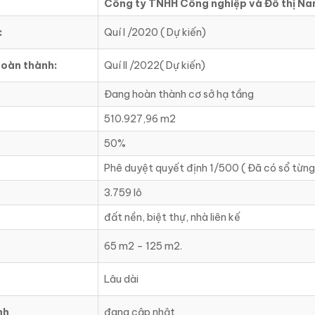
Công ty TNHH Công nghiệp và Đô thị N
:
Quí I /2020 ( Dự kiến)
hoàn thành:
Quí II /2022( Dự kiến)
Đang hoàn thành cơ sở hạ tầng
510.927,96 m2
50%
Phê duyệt quyết định 1/500 ( Đã có sổ từng
3.759 lô
đất nền, biệt thự, nhà liên kế
65 m2 – 125 m2.
Lâu dài
nh
đang cập nhật