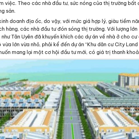
àm việc. Theo các nhà đầu tư, sức nóng của thị trường bất
ng sản.
nh doanh địa ốc, do vậy, với mức giá hợp lý, giàu tiềm năn
hàng, các nhà đầu tư đón sóng thị trường. Với lượng lớn 
 như Tân Uyên đã khuyến khích các dự án về nhà ở cho cư
mô vừa lớn vừa nhỏ, phải kể đến dự án “Khu dân cư City L
ốn mang lại một cơ hội đầu tư mới, có giá trị thanh khoả