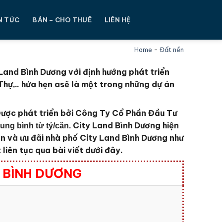
N TỨC
BÁN – CHO THUÊ
LIÊN HỆ
Home
-
Đất nền
 Land Bình Dương với định hướng phát triển
hự,.. hứa hẹn asẽ là một trong những dự án
ược phát triển bởi Công Ty Cổ Phần Đầu Tư
City Land Bình Dương
hiện
ung bình từ tỷ/căn.
n và ưu đãi nhà phố City Land Bình Dương
như
liên tục qua bài viết dưới đây.
D BÌNH DƯƠNG