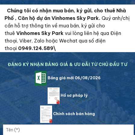
Chúng tôi có nhận mua bán, ký gửi, cho thuê Nhà
Phố , Căn hộ dự án Vinhomes Sky Park.
Quý anh/chị
cần hỗ trợ thông tin về mua bán, ký gửi cho
thuê
Vinhomes Sky Park
vui lòng liên hệ qua Điện
thoại, Viber, Zalo hoặc Wechat qua số điện
thoại
0949.124.589\
ĐĂNG KÝ NHẬN BẢNG GIÁ & ƯU ĐÃI TỪ CHỦ ĐẦU TƯ
Bảng giá mới 06/08/2026
Hồ sơ pháp lý
Chính sách bán hàng