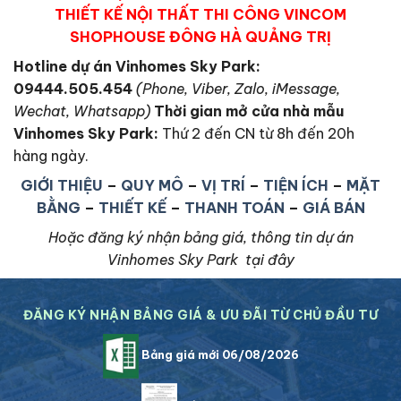
THIẾT KẾ NỘI THẤT THI CÔNG VINCOM
SHOPHOUSE ĐÔNG HÀ QUẢNG TRỊ
Hotline dự án Vinhomes Sky Park:
09444.505.454
(Phone, Viber, Zalo, iMessage,
Wechat, Whatsapp)
Thời gian mở cửa nhà mẫu
Vinhomes Sky Park
:
Thứ 2 đến CN từ 8h đến 20h
hàng ngày.
GIỚI THIỆU
–
QUY MÔ
–
VỊ TRÍ
–
TIỆN ÍCH
–
MẶT
BẰNG
–
THIẾT KẾ
–
THANH TOÁN
–
GIÁ BÁN
Hoặc đăng ký nhận bảng giá, thông tin dự án
Vinhomes Sky Park tại đây
ĐĂNG KÝ NHẬN BẢNG GIÁ & ƯU ĐÃI TỪ CHỦ ĐẦU TƯ
Bảng giá mới 06/08/2026