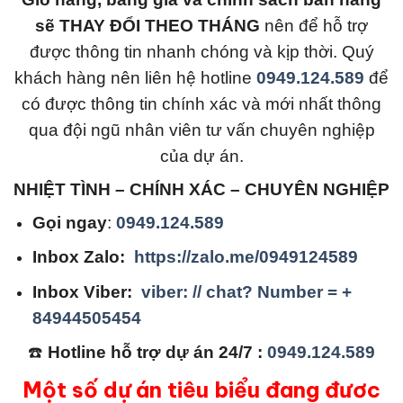
sẽ THAY ĐỔI THEO THÁNG
nên để hỗ trợ
được thông tin nhanh chóng và kịp thời. Quý
khách hàng nên liên hệ hotline
0949.124.589
để
có được thông tin chính xác và mới nhất thông
qua đội ngũ nhân viên tư vấn chuyên nghiệp
của dự án.
NHIỆT TÌNH – CHÍNH XÁC – CHUYÊN NGHIỆP
Gọi ngay
:
0949.124.589
Inbox Zalo:
https://zalo.me/0949124589
Inbox Viber:
viber: // chat? Number = +
84944505454
☎️
Hotline hỗ trợ dự án 24/7 :
0949.124.589
Một số dự án tiêu biểu đang đươc