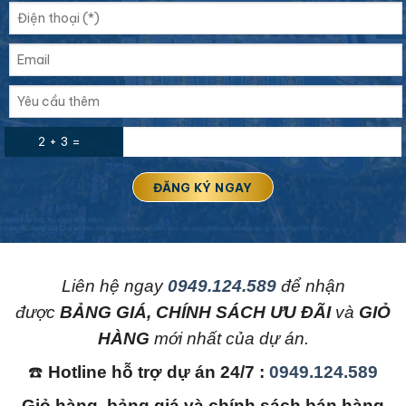
2 + 3 =
L
iên hệ ngay
0949.124.589
để nhận
được
BẢNG GIÁ, CHÍNH SÁCH ƯU ĐÃI
và
GIỎ
HÀNG
mới nhất của dự án.
☎️
Hotline hỗ trợ dự án 24/7 :
0949.124.589
Giỏ hàng, bảng giá và chính sách bán hàng