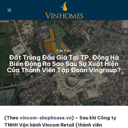
Chuyển
đến
nội
dung
TIN TỨC
Đất Trúng Đấu Giá Tại TP. Đông Hà
Biến Động Ra Sao Sau Sự Xuất Hiện
Của Thành Viên Tập Đoàn Vingroup?
(Theo
vincom-shophouse.vn
) – Sau khi Công ty
TNHH Vận hành Vincom Retail (thành viên