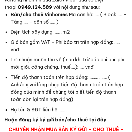
thoại
0949.124.589
với nội dung như sau:
Bán/cho thuê Vinhomes
Mã căn hộ: …. ( Block …. –
Tầng….. – căn số ……)
Diện tích xây dựng: …….m2
Giá bán gồm VAT + Phí bảo trì trên hợp đồng: …..
vnđ
Lợi nhuận muốn thu về ( sau khi trừ các chi phí: phí
môi giới, công chứng, thuế….): …. vnđ
Tiến độ thanh toán trên hợp đồng: ……………. (
Anh/chị vui lòng chụp tiến độ thanh toán trên hợp
đồng của mình để chúng tôi biết tiến độ thanh
toán còn lại trên hợp đồng)
Họ tên & SĐT liên hệ: …….
Hoặc đăng ký ký gửi bán/cho thuê tại đây
CHUYÊN NHẬN MUA BÁN KÝ GỬI – CHO THUÊ –