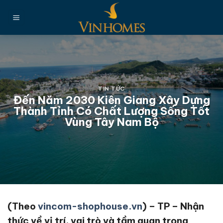
Chuyển
đến
nội
dung
TIN TỨC
Đến Năm 2030 Kiên Giang Xây Dựng
Thành Tỉnh Có Chất Lượng Sống Tốt
Vùng Tây Nam Bộ
(Theo
vincom-shophouse.vn
) – TP – Nhận
thức về vị trí, vai trò và tầm quan trọng