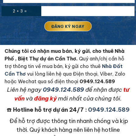
2 + 3 =
Chúng tôi có nhận mua bán, ký gửi, cho thuê Nhà
Phố , Biệt Thự dự án Cần Thơ.
Quý anh/chị cần hỗ
trợ thông tin về mua bán, ký gửi cho thuê
Nhà Đất
Cần Thơ
vui lòng liên hệ qua Điện thoại, Viber, Zalo
hoặc Wechat qua số điện thoại
0949.124.589
L
iên hệ ngay
0949.124.589
để nhận được
tư
vấn
và
đăng ký
mới nhất của chúng tôi.
☎️
Hotline hỗ trợ dự án 24/7 :
0949.124.589
Để hỗ trợ được thông tin nhanh chóng và kịp
thời. Quý khách hàng nên liên hệ hotline