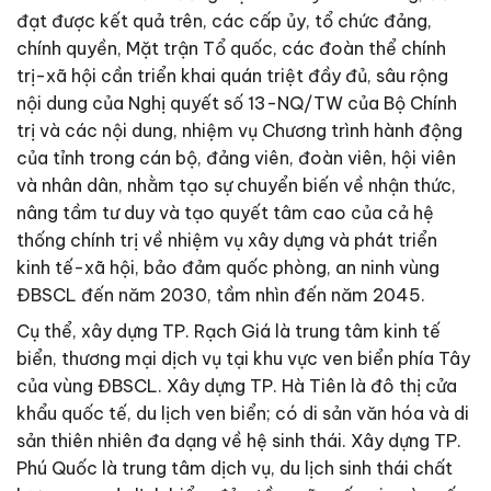
đạt được kết quả trên, các cấp ủy, tổ chức đảng,
chính quyền, Mặt trận Tổ quốc, các đoàn thể chính
trị-xã hội cần triển khai quán triệt đầy đủ, sâu rộng
nội dung của Nghị quyết số 13-NQ/TW của Bộ Chính
trị và các nội dung, nhiệm vụ Chương trình hành động
của tỉnh trong cán bộ, đảng viên, đoàn viên, hội viên
và nhân dân, nhằm tạo sự chuyển biến về nhận thức,
nâng tầm tư duy và tạo quyết tâm cao của cả hệ
thống chính trị về nhiệm vụ xây dựng và phát triển
kinh tế-xã hội, bảo đảm quốc phòng, an ninh vùng
ĐBSCL đến năm 2030, tầm nhìn đến năm 2045.
Cụ thể, xây dựng TP. Rạch Giá là trung tâm kinh tế
biển, thương mại dịch vụ tại khu vực ven biển phía Tây
của vùng ĐBSCL. Xây dựng TP. Hà Tiên là đô thị cửa
khẩu quốc tế, du lịch ven biển; có di sản văn hóa và di
sản thiên nhiên đa dạng về hệ sinh thái. Xây dựng TP.
Phú Quốc là trung tâm dịch vụ, du lịch sinh thái chất