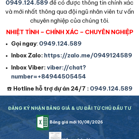
0949.124.589
để có được thông tin chính xác
và mới nhất thông qua đội ngũ nhân viên tư vấn
chuyên nghiệp của chúng tôi.
NHIỆT TÌNH – CHÍNH XÁC – CHUYÊN NGHIỆP
Gọi ngay
:
0949.124.589
Inbox Zalo:
https://zalo.me/0949124589
Inbox Viber:
viber://chat?
number=+84944505454
☎️
Hotline hỗ trợ dự án 24/7 :
0949.124.589
ĐĂNG KÝ NHẬN BẢNG GIÁ & ƯU ĐÃI TỪ CHỦ ĐẦU TƯ
Bảng giá mới 10/08/2026