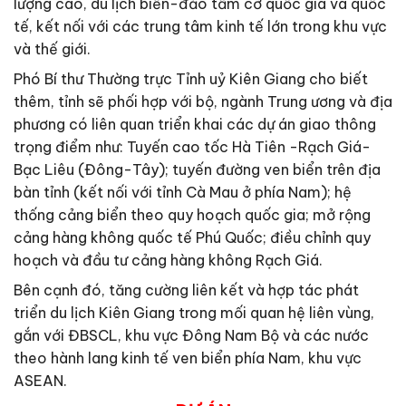
lượng cao, du lịch biển-đảo tầm cỡ quốc gia và quốc
tế, kết nối với các trung tâm kinh tế lớn trong khu vực
và thế giới.
Phó Bí thư Thường trực Tỉnh uỷ Kiên Giang cho biết
thêm, tỉnh sẽ phối hợp với bộ, ngành Trung ương và địa
phương có liên quan triển khai các dự án giao thông
trọng điểm như: Tuyến cao tốc Hà Tiên -Rạch Giá-
Bạc Liêu (Đông-Tây); tuyến đường ven biển trên địa
bàn tỉnh (kết nối với tỉnh Cà Mau ở phía Nam); hệ
thống cảng biển theo quy hoạch quốc gia; mở rộng
cảng hàng không quốc tế Phú Quốc; điều chỉnh quy
hoạch và đầu tư cảng hàng không Rạch Giá.
Bên cạnh đó, tăng cường liên kết và hợp tác phát
triển du lịch Kiên Giang trong mối quan hệ liên vùng,
gắn với ĐBSCL, khu vực Đông Nam Bộ và các nước
theo hành lang kinh tế ven biển phía Nam, khu vực
ASEAN.