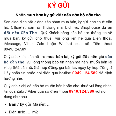
KÝ GỬI
Nhận mua bán ký gửi đất nền căn hộ cần thơ
Sàn giao dịch bất động sản
nhận mua bán, ký gửi, cho thuê căn
hộ, Officetel, căn hộ Thương mại Dịch vụ, Shophouse dự án
đất nền Cần Thơ
.
Quý Khách hàng cần hỗ trợ thông tin về
mua bán, ký gửi, cho thuê
vui lòng liên hệ qua Điện thoại,
iMessage, Viber, Zalo hoặc Wechat qua số điện thoại
0949.124.589
Quý anh / chị cần hỗ trợ
mua bán lại, ký gửi đất nền giá
căn
hộ cần thơ
vui lòng thông báo tin nhắn mã nền
muốn bán lại
ví dụ (Mã căn hộ, Giá hợp đồng, giá bán lại, ngày ký hợp đồng…)
Hãy nhắn tin hoặc gọi điện qua hotline
0949.124.589
để định
hướng nhé.
Quý anh / chị có căn hộ muốn bán hoặc cho thuê vui lòng nhắn
tin qua Zalo / Viber qua số điện thoại
0949.124.589
với nội
dung như sau:
Bán / ký gửi
Mã nền: ….
Diện tích: ……. m2