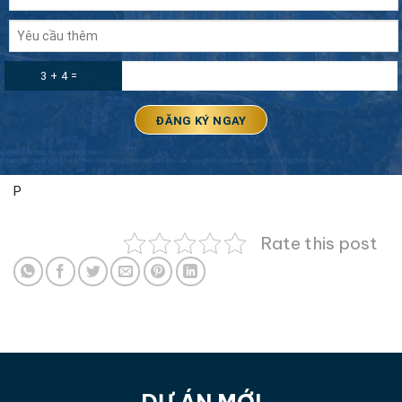
3 + 4 =
P
Rate this post
DỰ ÁN MỚI