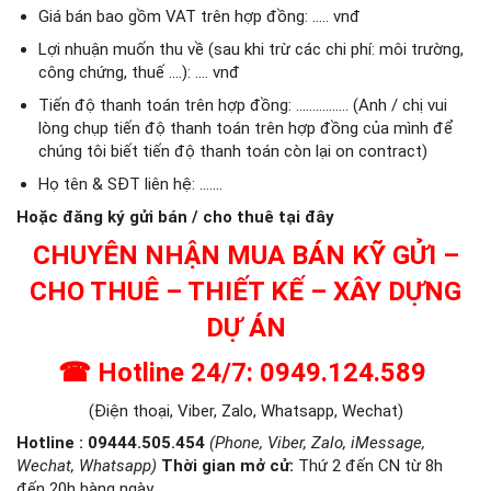
Giá bán bao gồm VAT trên hợp đồng: ….. vnđ
Lợi nhuận muốn thu về (sau khi trừ các chi phí: môi trường,
công chứng, thuế ….): …. vnđ
Tiến độ thanh toán trên hợp đồng: ……………. (Anh / chị vui
lòng chụp tiến độ thanh toán trên hợp đồng của mình để
chúng tôi biết tiến độ thanh toán còn lại on contract)
Họ tên & SĐT liên hệ: …….
Hoặc đăng ký gửi bán / cho thuê tại đây
CHUYÊN NHẬN MUA BÁN KỸ GỬI –
CHO THUÊ – THIẾT KẾ – XÂY DỰNG
DỰ ÁN
☎
Hotline 24/7: 0949.124.589
(Điện thoại, Viber, Zalo, Whatsapp, Wechat)
Hotline : 09444.505.454
(Phone, Viber, Zalo, iMessage,
Wechat, Whatsapp)
Thời gian mở cử
:
Thứ 2 đến CN từ 8h
đến 20h hàng ngày.