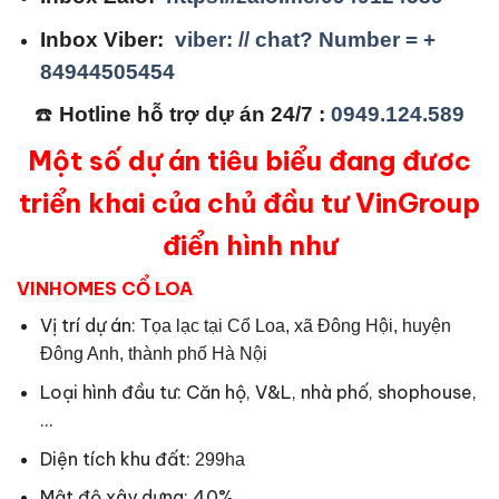
Inbox Viber:
viber: // chat? Number = +
84944505454
☎️
Hotline hỗ trợ dự án 24/7 :
0949.124.589
Một số dự án tiêu biểu đang đươc
triển khai của chủ đầu tư VinGroup
điển hình như
VINHOMES CỔ LOA
Vị trí dự án:
Tọa lạc tại Cổ Loa, xã Đông Hội, huyện
Đông Anh, thành phố Hà Nội
Loại hình đầu tư: Căn hộ, V&L, nhà phố, shophouse,
…
Diện tích khu đất:
299ha
Mật độ xây dựng: 40%