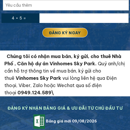
4 + 5 =
Chúng tôi có nhận mua bán, ký gửi, cho thuê Nhà
Phố , Căn hộ dự án Vinhomes Sky Park.
Quý anh/chị
cần hỗ trợ thông tin về mua bán, ký gửi cho
thuê
Vinhomes Sky Park
vui lòng liên hệ qua Điện
thoại, Viber, Zalo hoặc Wechat qua số điện
thoại
0949.124.589\
ĐĂNG KÝ NHẬN BẢNG GIÁ & ƯU ĐÃI TỪ CHỦ ĐẦU TƯ
Bảng giá mới 09/08/2026