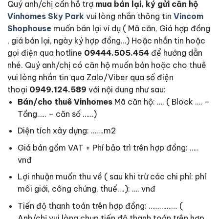
Quý anh/chị cần hỗ trợ
mua bán lại, ký gửi căn hộ
Vinhomes Sky Park
vui lòng nhắn thông tin
Vincom
Shophouse
muốn bán lại ví dụ ( Mã căn, Giá hợp đồng
, giá bán lại, ngày ký hợp đồng…) Hoặc nhắn tin hoặc
gọi điện qua hotline
09444.505.454
để hướng dẫn
nhé. Quý anh/chị có căn hộ muốn bán hoặc cho thuê
vui lòng nhắn tin qua Zalo/Viber qua số điện
thoại
0949.124.589
với nội dung như sau:
Bán/cho thuê Vinhomes
Mã căn hộ: …. ( Block …. –
Tầng….. – căn số ……)
Diện tích xây dựng: …….m2
Giá bán gồm VAT + Phí bảo trì trên hợp đồng: …..
vnđ
Lợi nhuận muốn thu về ( sau khi trừ các chi phí: phí
môi giới, công chứng, thuế….): …. vnđ
Tiến độ thanh toán trên hợp đồng: ……………. (
Anh/chị vui lòng chụp tiến độ thanh toán trên hợp