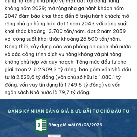
dựng hạ tầng khu phục vụ mặt đất tại cảng hàng
không năm 2029; mở rộng nhà ga hành khách năm
2047 đảm bảo khai thác đến 5 triệu hành khách; mở
rộng nhà ga hàng hóa đợt 1 năm 2043 với công suất
khai thác khoảng 13.700 tấn/năm, đợt 2 năm 2059
với công suất khai thác khoảng 25.500 tấn/năm.
Đồng thời, xây dựng các văn phòng cơ quan nhà nước
và các công trình dịch vụ hàng không và phi hàng
không phù hợp với quy hoạch. Tổng mức đầu tư cho
giai đoạn 2 là 2.909,3 tỷ đồng, bao gồm vốn Nhà đầu
tư là 2.829,6 tỷ đồng (vốn chủ sở hữu là 1.080,1 tỷ
đồng, vốn vay tín dụng là 1.749,5 tỷ đồng) và vốn
ngân sách Nhà nước là 79,7 tỷ đồng.
ĐĂNG KÝ NHẬN BẢNG GIÁ & ƯU ĐÃI TỪ CHỦ ĐẦU TƯ
Bảng giá mới 09/08/2026