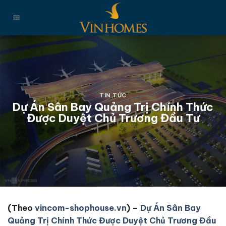
Chuyển
đến
nội
dung
TIN TỨC
Dự Án Sân Bay Quảng Trị Chính Thức
Được Duyệt Chủ Trương Đầu Tư
(Theo
vincom-shophouse.vn
) –
Dự Án Sân Bay
Quảng Trị Chính Thức Được Duyệt Chủ Trương Đầu