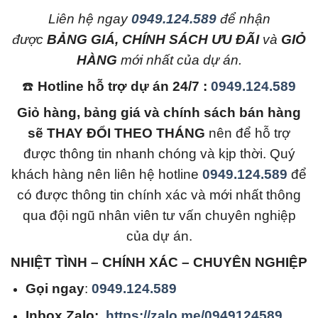
L
iên hệ ngay
0949.124.589
để nhận
được
BẢNG GIÁ, CHÍNH SÁCH ƯU ĐÃI
và
GIỎ
HÀNG
mới nhất của dự án.
☎️
Hotline hỗ trợ dự án 24/7 :
0949.124.589
Giỏ hàng, bảng giá và chính sách bán hàng
sẽ THAY ĐỔI THEO THÁNG
nên để hỗ trợ
được thông tin nhanh chóng và kịp thời. Quý
khách hàng nên liên hệ hotline
0949.124.589
để
có được thông tin chính xác và mới nhất thông
qua đội ngũ nhân viên tư vấn chuyên nghiệp
của dự án.
NHIỆT TÌNH – CHÍNH XÁC – CHUYÊN NGHIỆP
Gọi ngay
:
0949.124.589
Inbox Zalo:
https://zalo.me/0949124589