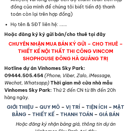
đồng của mình để chúng tôi biết tiến độ thanh
toán còn lại trên hợp đồng)
Họ tên & SĐT liên hệ: …….
Hoặc đăng ký ký gửi bán/cho thuê tại đây
CHUYÊN NHẬN MUA BÁN KÝ GỬI – CHO THUÊ –
THIẾT KẾ NỘI THẤT THI CÔNG VINCOM
SHOPHOUSE ĐÔNG HÀ QUẢNG TRỊ
Hotline dự án Vinhomes Sky Park:
09444.505.454
(Phone, Viber, Zalo, iMessage,
Wechat, Whatsapp)
Thời gian mở cửa nhà mẫu
Vinhomes Sky Park
:
Thứ 2 đến CN từ 8h đến 20h
hàng ngày.
GIỚI THIỆU
–
QUY MÔ
–
VỊ TRÍ
–
TIỆN ÍCH
–
MẶT
BẰNG
–
THIẾT KẾ
–
THANH TOÁN
–
GIÁ BÁN
Hoặc đăng ký nhận bảng giá, thông tin dự án