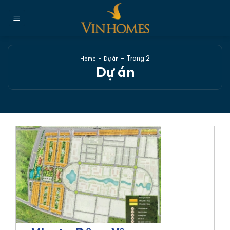
Chuyển
đến
nội
dung
-
-
Trang 2
Home
Dự án
Dự án