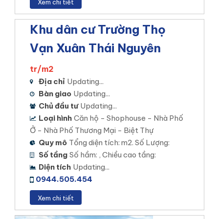
Xem chi tiết
Khu dân cư Trường Thọ
Vạn Xuân Thái Nguyên
tr/m2
Địa chỉ
Updating...
Bàn giao
Updating...
Chủ đầu tư
Updating...
Loại hình
Căn hộ - Shophouse - Nhà Phố
Ở - Nhà Phố Thương Mại - Biệt Thự
Quy mô
Tổng diện tích: m2. Số Lượng:
Số tầng
Số hầm: , Chiều cao tầng:
Diện tích
Updating...
0944.505.454
Xem chi tiết