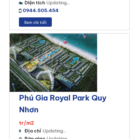
Diện tích
Updating...
0944.505.454
Xem chi tiết
Phú Gia Royal Park Quy
Nhơn
tr/m2
Địa chỉ
Updating...
Bàn giao
Updating...