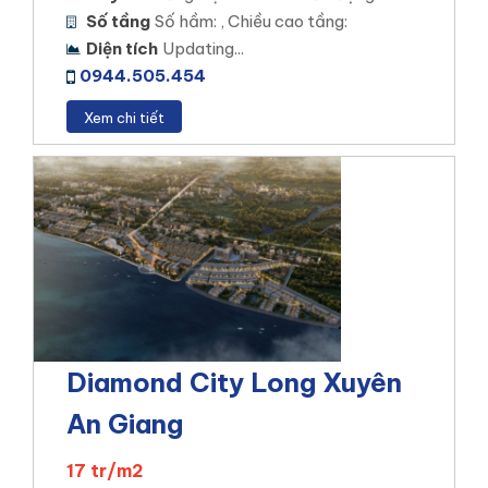
Số tầng
Số hầm: , Chiều cao tầng:
Diện tích
Updating...
0944.505.454
Xem chi tiết
Diamond City Long Xuyên
An Giang
17 tr/m2