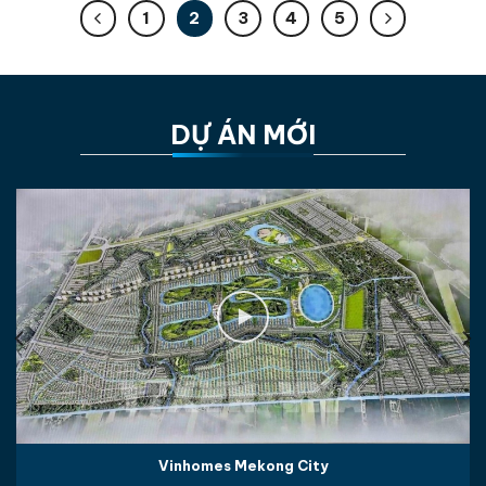
1
2
3
4
5
DỰ ÁN MỚI
Vinhomes Mekong City