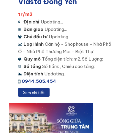
Vlasta Đông Yên
tr/m2
Địa chỉ
Updating...
Bàn giao
Updating...
Chủ đầu tư
Updating...
Loại hình
Căn hộ - Shophouse - Nhà Phố
Ở - Nhà Phố Thương Mại - Biệt Thự
Quy mô
Tổng diện tích: m2. Số Lượng:
Số tầng
Số hầm: , Chiều cao tầng:
Diện tích
Updating...
0944.505.454
Xem chi tiết