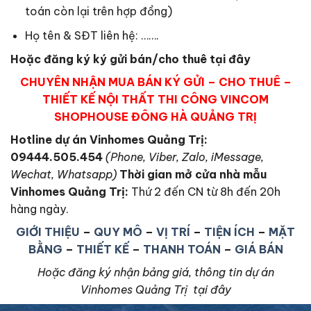
toán còn lại trên hợp đồng)
Họ tên & SĐT liên hệ: …….
Hoặc đăng ký ký gửi bán/cho thuê tại đây
CHUYÊN NHẬN MUA BÁN KÝ GỬI – CHO THUÊ –
THIẾT KẾ NỘI THẤT THI CÔNG VINCOM
SHOPHOUSE ĐÔNG HÀ QUẢNG TRỊ
Hotline dự án Vinhomes Quảng Trị:
09444.505.454
(Phone, Viber, Zalo, iMessage,
Wechat, Whatsapp)
Thời gian mở cửa nhà mẫu
Vinhomes Quảng Trị
:
Thứ 2 đến CN từ 8h đến 20h
hàng ngày.
GIỚI THIỆU
–
QUY MÔ
–
VỊ TRÍ
–
TIỆN ÍCH
–
MẶT
BẰNG
–
THIẾT KẾ
–
THANH TOÁN
–
GIÁ BÁN
Hoặc đăng ký nhận bảng giá, thông tin dự án
Vinhomes Quảng Trị tại đây