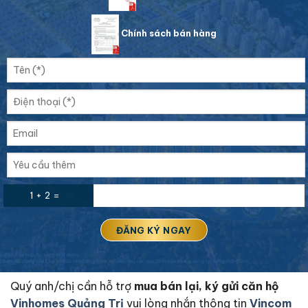
Chính sách bán hàng
1 + 2 =
Quý anh/chị cần hỗ trợ
mua bán lại, ký gửi căn hộ
Vinhomes Quảng Trị
vui lòng nhắn thông tin
Vincom