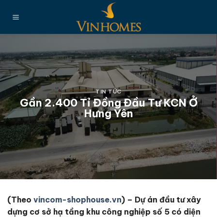
Chuyển
đến
nội
dung
TIN TỨC
Gần 2.400 Tỉ Đồng Đầu Tư KCN Ở
Hưng Yên
(Theo
vincom-shophouse.vn
) – Dự án đầu tư xây
dựng cơ sở hạ tầng khu công nghiệp số 5 có diện