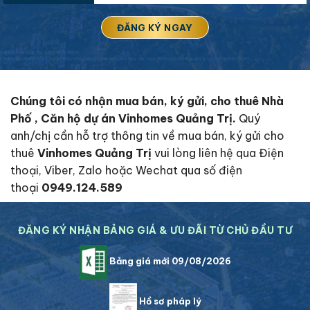
Chúng tôi có nhận mua bán, ký gửi, cho thuê Nhà
Phố , Căn hộ dự án Vinhomes Quảng Trị.
Quý
anh/chị cần hỗ trợ thông tin về mua bán, ký gửi cho
thuê
Vinhomes Quảng Trị
vui lòng liên hệ qua Điện
thoại, Viber, Zalo hoặc Wechat qua số điện
thoại
0949.124.589
ĐĂNG KÝ NHẬN BẢNG GIÁ & ƯU ĐÃI TỪ CHỦ ĐẦU TƯ
Bảng giá mới 09/08/2026
Hồ sơ pháp lý