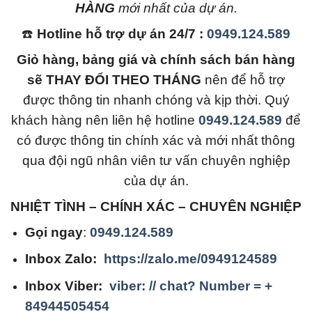
HÀNG
mới nhất của dự án.
☎️
Hotline hỗ trợ dự án 24/7 :
0949.124.589
Giỏ hàng, bảng giá và chính sách bán hàng
sẽ THAY ĐỔI THEO THÁNG
nên để hỗ trợ
được thông tin nhanh chóng và kịp thời. Quý
khách hàng nên liên hệ hotline
0949.124.589
để
có được thông tin chính xác và mới nhất thông
qua đội ngũ nhân viên tư vấn chuyên nghiệp
của dự án.
NHIỆT TÌNH – CHÍNH XÁC – CHUYÊN NGHIỆP
Gọi ngay
:
0949.124.589
Inbox Zalo:
https://zalo.me/0949124589
Inbox Viber:
viber: // chat? Number = +
84944505454