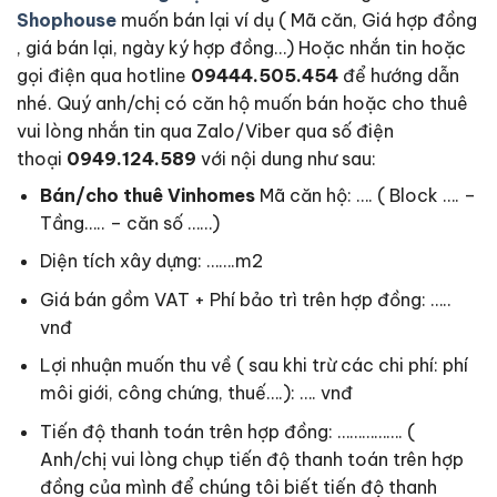
Shophouse
muốn bán lại ví dụ ( Mã căn, Giá hợp đồng
, giá bán lại, ngày ký hợp đồng…) Hoặc nhắn tin hoặc
gọi điện qua hotline
09444.505.454
để hướng dẫn
nhé. Quý anh/chị có căn hộ muốn bán hoặc cho thuê
vui lòng nhắn tin qua Zalo/Viber qua số điện
thoại
0949.124.589
với nội dung như sau:
Bán/cho thuê Vinhomes
Mã căn hộ: …. ( Block …. –
Tầng….. – căn số ……)
Diện tích xây dựng: …….m2
Giá bán gồm VAT + Phí bảo trì trên hợp đồng: …..
vnđ
Lợi nhuận muốn thu về ( sau khi trừ các chi phí: phí
môi giới, công chứng, thuế….): …. vnđ
Tiến độ thanh toán trên hợp đồng: ……………. (
Anh/chị vui lòng chụp tiến độ thanh toán trên hợp
đồng của mình để chúng tôi biết tiến độ thanh