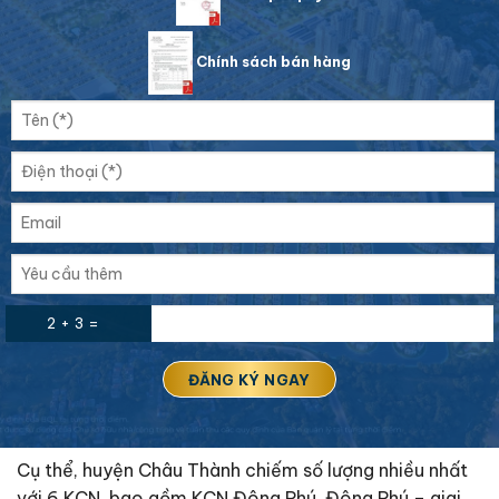
Chính sách bán hàng
2 + 3 =
Cụ thể, huyện Châu Thành chiếm số lượng nhiều nhất
với 6 KCN, bao gồm KCN Đông Phú, Đông Phú – giai