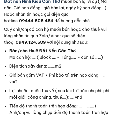
Đất nền Ninh Kiều Cần Thơ
muốn bán lại ví dụ ( Mã
căn, Giá hợp đồng , giá bán lại, ngày ký hợp đồng…)
Hoặc nhắn tin hoặc gọi điện qua
hotline
09444.505.454
để hướng dẫn nhé.
Quý anh/chị có căn hộ muốn bán hoặc cho thuê vui
lòng nhắn tin qua Zalo/Viber qua số điện
thoại
0949.124.589
với nội dung như sau:
Bán/cho thuê Đất Nền Cần Thơ
Mã căn hộ: …. ( Block …. – Tầng….. – căn số ……)
Diện tích xây dựng: …….m2
Giá bán gồm VAT + Phí bảo trì trên hợp đồng: …..
vnđ
Lợi nhuận muốn thu về ( sau khi trừ các chi phí: phí
môi giới, công chứng, thuế….): …. vnđ
Tiến độ thanh toán trên hợp đồng: ……………. (
Anh/chị vui lòng chụp tiến độ thanh toán trên hợp