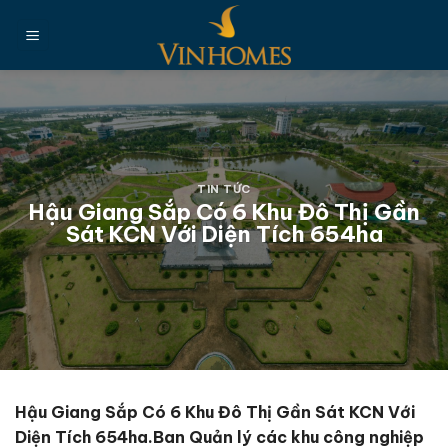
Chuyển
đến
nội
dung
TIN TỨC
Hậu Giang Sắp Có 6 Khu Đô Thị Gần
Sát KCN Với Diện Tích 654ha
Hậu Giang Sắp Có 6 Khu Đô Thị Gần Sát KCN Với
Diện Tích 654ha.Ban Quản lý các khu công nghiệp