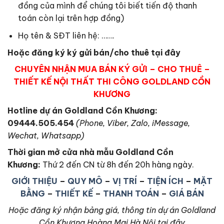
đồng của mình để chúng tôi biết tiến độ thanh
toán còn lại trên hợp đồng)
Họ tên & SĐT liên hệ: …….
Hoặc đăng ký ký gửi bán/cho thuê tại đây
CHUYÊN NHẬN MUA BÁN KÝ GỬI – CHO THUÊ –
THIẾT KẾ NỘI THẤT THI CÔNG GOLDLAND CỒN
KHƯƠNG
Hotline dự án Goldland Cồn Khương:
09444.505.454
(Phone, Viber, Zalo, iMessage,
Wechat, Whatsapp)
Thời gian mở cửa nhà mẫu Goldland Cồn
Khương
:
Thứ 2 đến CN từ 8h đến 20h hàng ngày.
GIỚI THIỆU
–
QUY MÔ
–
VỊ TRÍ
–
TIỆN ÍCH
–
MẶT
BẰNG
–
THIẾT KẾ
–
THANH TOÁN
–
GIÁ BÁN
Hoặc đăng ký nhận bảng giá, thông tin dự án Goldland
Cồn Khương Hoàng Mai Hà Nội tại đây