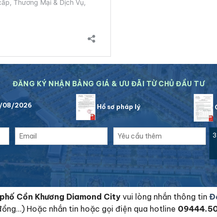
ĐĂNG KÝ NHẬN BẢNG GIÁ & ƯU ĐÃI TỪ CHỦ ĐẦU TƯ
7/08/2026
Hồ sơ pháp lý
C
3
hà phố Cồn Khương Diamond City
vui lòng nhắn thông tin
Đ
 đồng…) Hoặc nhắn tin hoặc gọi điện qua hotline
09444.5