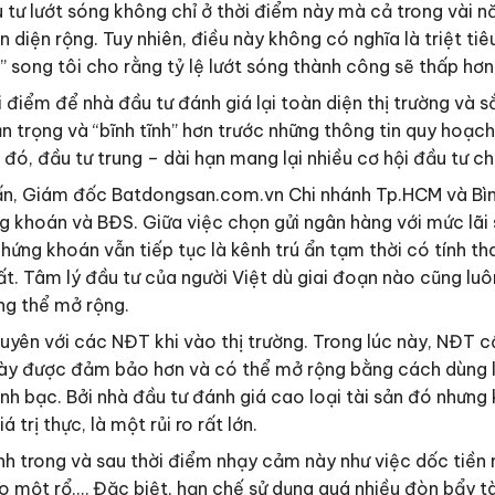
 tư lướt sóng không chỉ ở thời điểm này mà cả trong vài n
n diện rộng. Tuy nhiên, điều này không có nghĩa là triệt tiê
” song tôi cho rằng tỷ lệ lướt sóng thành công sẽ thấp h
ời điểm để nhà đầu tư đánh giá lại toàn diện thị trường v
 trọng và “bĩnh tĩnh” hơn trước những thông tin quy hoạch,
đó, đầu tư trung – dài hạn mang lại nhiều cơ hội đầu tư c
Tuấn, Giám đốc Batdongsan.com.vn Chi nhánh Tp.HCM và Bì
g khoán và BĐS. Giữa việc chọn gửi ngân hàng với mức lãi
ứng khoán vẫn tiếp tục là kênh trú ẩn tạm thời có tính tha
hất. Tâm lý đầu tư của người Việt dù giai đoạn nào cũng lu
ông thể mở rộng.
uyên với các NĐT khi vào thị trường. Trong lúc này, NĐT cầ
h này được đảm bảo hơn và có thể mở rộng bằng cách dùng
nh bạc. Bởi nhà đầu tư đánh giá cao loại tài sản đó nhưn
trị thực, là một rủi ro rất lớn.
ánh trong và sau thời điểm nhạy cảm này như việc dốc tiề
 vào một rổ,… Đặc biệt, hạn chế sử dụng quá nhiều đòn bẩy tà