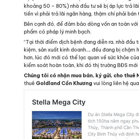
khoảng 50 – 80%) nhà đầu tư sẽ bị áp lực trả lã
tiền vì phải trả lãi ngân hàng, thậm chí phải bán
Bên cạnh đó, để đảm bảo dòng vốn an toàn với tỷ
phẩm có pháp lý minh bạch.
“Tại thời điểm dịch bệnh đang diễn ra, nhà đầu t
kiệm, sản xuất kinh doanh…, đều đang bị chậm hơ
hơn, lúc đó mới có thể lạc quan về sức khỏe của
kiểm soát hoàn toàn, khi đó thị trường BĐS mới
Chúng tôi có nhận mua bán, ký gửi, cho thuê 
thuê
Goldland Cồn Khương
vui lòng liên hệ qu