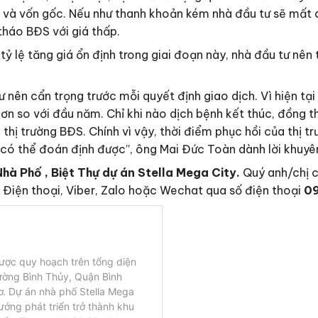
i và vốn gốc. Nếu như thanh khoản kém nhà đầu tư sẽ mất d
 tháo BĐS với giá thấp.
 lệ tăng giá ổn định trong giai đoạn này, nhà đầu tư nên t
ư nên cẩn trọng trước mỗi quyết định giao dịch. Vì hiện tại
n so với đầu năm. Chỉ khi nào dịch bệnh kết thúc, đồng th
 thị trường BĐS. Chính vì vậy, thời điểm phục hồi của thị
 có thể đoán định được”, ông Mai Đức Toàn dành lời khuyê
Nhà Phố , Biệt Thự dự án Stella Mega City.
Quý anh/chị c
a Điện thoại, Viber, Zalo hoặc Wechat qua số điện thoại
09