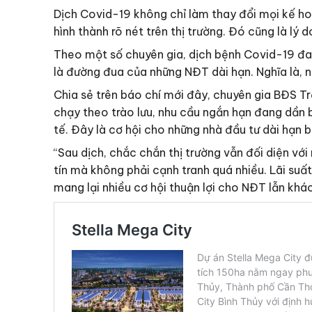
Dịch Covid-19 không chỉ làm thay đổi mọi kế h
hình thành rõ nét trên thị trường. Đó cũng là lý 
Theo một số chuyên gia, dịch bệnh Covid-19 đang
là đường đua của những NĐT dài hạn. Nghĩa là, n
Chia sẻ trên báo chí mới đây, chuyên gia BĐS 
chạy theo trào lưu, nhu cầu ngắn hạn đang dần b
tế. Đây là cơ hội cho những nhà đầu tư dài hạn 
“Sau dịch, chắc chắn thị trường vẫn đối diện vớ
tín mà không phải cạnh tranh quá nhiều. Lãi suấ
mang lại nhiều cơ hội thuận lợi cho NĐT lẫn kh