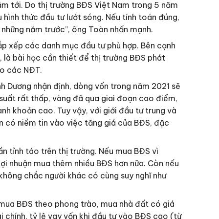
ăm tới. Do thị trường BĐS Việt Nam trong 5 năm
u hình thức đầu tư lướt sóng. Nếu tính toán đúng,
ơn những năm trước”, ông Toàn nhấn mạnh.
à sắp xếp các danh mục đầu tư phù hợp. Bên cạnh
 là bài học cần thiết để thị trường BĐS phát
ho các NĐT.
nh Dương nhận định, dòng vốn trong năm 2021 sẽ
 suất rất thấp, vàng đã qua giai đoạn cao điểm,
nh khoản cao. Tuy vậy, với giới đầu tư trung và
ôn có niềm tin vào việc tăng giá của BĐS, đặc
n tỉnh táo trên thị trường. Nếu mua BĐS vì
 lợi nhuận mua thêm nhiều BĐS hơn nữa. Còn nếu
g không chắc người khác có cùng suy nghĩ như
n mua BĐS theo phong trào, mua nhà đất có giá
i chính, tỷ lệ vay vốn khi đầu tư vào BĐS cao (từ