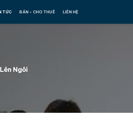
N TỨC
BÁN – CHO THUÊ
LIÊN HỆ
 Lên Ngôi