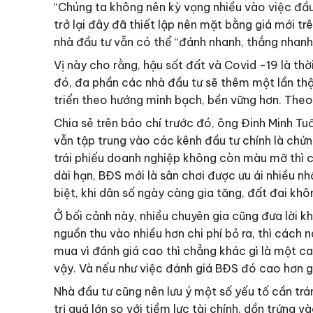
“Chúng ta không nên kỳ vọng nhiều vào việc đầu
trở lại đây đã thiết lập nên mặt bằng giá mới trê
nhà đầu tư vẫn có thể “đánh nhanh, thắng nhanh
Vị này cho rằng, hậu sốt đất và Covid -19 là th
đó, đa phần các nhà đầu tư sẽ thêm một lần thận
triển theo hướng minh bạch, bền vững hơn. Theo 
Chia sẻ trên báo chí trước đó, ông Đinh Minh 
vẫn tập trung vào các kênh đầu tư chính là chứn
trái phiếu doanh nghiệp không còn màu mỡ thì ch
dài hạn, BĐS mới là sân chơi được ưu ái nhiều n
biệt, khi dân số ngày càng gia tăng, đất đai kh
Ở bối cảnh này, nhiều chuyên gia cũng đưa lời kh
nguồn thu vào nhiều hơn chi phí bỏ ra, thì các
mua vì đánh giá cao thì chẳng khác gì là một ca
vậy. Và nếu như việc đánh giá BĐS đó cao hơn giá 
Nhà đầu tư cũng nên lưu ý một số yếu tố cần tr
trị quá lớn so với tiềm lực tài chính, dồn trứng