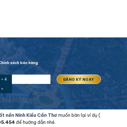
hính sách bán hàng
 + 4
=
ất nền Ninh Kiều Cần Thơ
muốn bán lại ví dụ (
05.454
để hướng dẫn nhé.