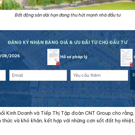
Bất động sản dài hạn đang thu hút mạnh nhà đầu tư
ĐĂNG KÝ NHẬN BẢNG GIÁ & ƯU ĐÃI TỪ CHỦ ĐẦU TƯ
7/08/2026
Hồ sơ pháp lý
C
3
ối Kinh Doanh và Tiếp Thị Tập đoàn CNT Group cho rằng,
h thức và khó khăn, kết hợp với những cơn sốt đất hạ nhiệ