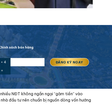
hính sách bán hàng
 + 4
=
 nhiều NĐT không ngần ngại “găm tiền” vào
t, nhà đầu tư nên chuẩn bị nguồn dòng vốn hướng