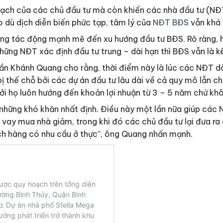
oạch của các chủ đầu tư mà còn khiến các nhà đầu tư (NĐT
do dù dịch diễn biến phức tạp, tâm lý của
NĐT BĐS
vẫn khá 
 tác động mạnh mẽ đến xu hướng đầu tư BĐS. Rõ ràng, hiện 
hững NĐT xác định đầu tư trung – dài hạn thì BĐS vẫn là kê
Trần Khánh Quang cho rằng, thời điểm này là lúc các NĐT 
ị thế chỗ bởi các dự án đầu tư lâu dài về cả quy mô lẫn 
bởi họ luôn hướng đến khoản lợi nhuận từ 3 – 5 năm chứ khô
i những khó khăn nhất định. Điều này một lần nữa giúp các
t vay mua nhà giảm, trong khi đó các chủ đầu tư lại đưa ra
ách hàng có nhu cầu ở thực”, ông Quang nhấn mạnh.