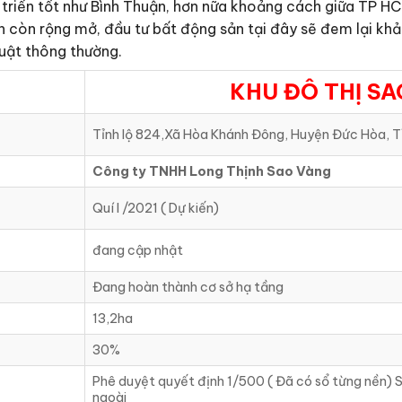
triển tốt như Bình Thuận, hơn nữa khoảng cách giữa TP HCM
 còn rộng mở, đầu tư bất động sản tại đây sẽ đem lại khả
luật thông thường.
KHU ĐÔ THỊ S
Tỉnh lộ 824,Xã Hòa Khánh Đông, Huyện Đức Hòa, T
Công ty TNHH Long Thịnh Sao Vàng
Quí I /2021 ( Dự kiến)
đang cập nhật
Đang hoàn thành cơ sở hạ tầng
13,2ha
30%
Phê duyệt quyết định 1/500 ( Đã có sổ từng nền) S
ngoài