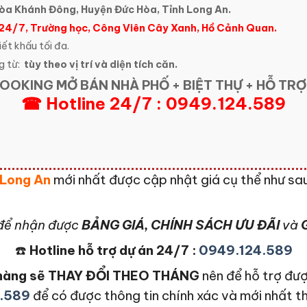
 Hòa Khánh Đông, Huyện Đức Hòa, Tỉnh Long An.
 24/7, Trường học, Công Viên Cây Xanh, Hồ Cảnh Quan.
iết khấu tối đa.
g từ:
tùy theo vị trí và diện tích căn.
OOKING MỞ BÁN NHÀ PHỐ + BIỆT THỰ + HỖ TRỢ
☎ Hotline 24/7 : 0949.124.589
 Long An
mới nhất được cập nhật giá cụ thể như sa
để nhận được
BẢNG GIÁ, CHÍNH SÁCH ƯU ĐÃI
và
G
☎️
Hotline hỗ trợ dự án 24/7 :
0949.124.589
n hàng sẽ THAY ĐỔI THEO THÁNG
nên để hỗ trợ đượ
.589
để có được thông tin chính xác và mới nhất t