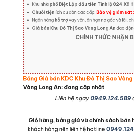
Khu
nhà phố Biệt Lập đầu tiên Tỉnh lộ 824,Xã
Chuỗi tiện ích
cư dân cao cấp:
Bảo vệ giám sát
Ngân hàng
hỗ trợ
vay vốn, ân hạn nợ gốc và lãi, ch
Giá bán Khu Đô Thị Sao Vàng Long An
dao độn
CHÍNH THỨC NHẬN B
Bảng Giá bán KDC Khu Đô Thị Sao Vàng
Vàng Long An: đang cập nhật
L
iên hệ ngay
0949.124.589
Giỏ hàng, bảng giá và chính sách bá
khách hàng nên liên hệ hotline
0949.124