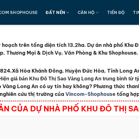
COM SHOPHOUSE
ĐẤT NỀN
CĂN HỘ
TIẾN ĐỘ
TI
hoạch trên tổng diện tích 13,2ha
. Dự án nhà phố Khu 
ấp, Thương Mại & Dịch Vụ, Văn Phòng & Khu Shophouse, B
ộ 824,Xã Hòa Khánh Đông, Huyện Đức Hòa, Tỉnh Long A
Hiện giá bán Khu Đô Thị Sao Vàng Long An trung bình từ t
ao Vàng Long An
có uy tín hay không?
Phương thức thanh
nghiên cứu thị trường của
Vincom-Shophouse
tổng hợp 
ẢN CỦA DỰ NHÀ PHỐ KHU ĐÔ THỊ S