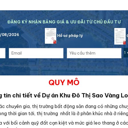
ĐĂNG KÝ NHẬN BẢNG GIÁ & ƯU ĐÃI TỪ CHỦ ĐẦU TƯ
9/08/2026
Hồ sơ pháp lý
C
1 
QUY MÔ
 tin chi tiết về Dự án Khu Đô Thị Sao Vàng L
c chuyên gia, thị trường bất động sản đang có những chuyể
ng thời gian tới, thị trường nhất là ở phân khúc nhà ở riêng
ra với bối cảnh quỹ đất cạn kiệt và mức giá leo thang ở cá