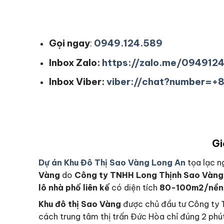
Gọi ngay
:
0949.124.589
Inbox Zalo:
https://zalo.me/094912
Inbox Viber:
viber://chat?number=
Gi
Dự án Khu Đô Thị Sao Vàng Long An
tọa lạc n
Vàng
do
Công ty TNHH Long Thịnh Sao Vàng
lô nhà phố liên kế
có diện tích
80-100m2/nền
Khu đô thị Sao Vàng
được chủ đầu tư Công ty T
cách trung tâm thị trấn Đức Hòa chỉ đúng 2 phút