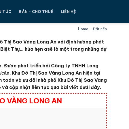
N TỨC
BÁN – CHO THUÊ
LIÊN HỆ
Home
-
Đất nền
Đô Thị Sao Vàng Long An với định hướng phát
iệt Thự,.. hứa hẹn asẽ là một trong những dự
n.
Được phát triển bởi Công ty TNHH Long
Khu Đô Thị Sao Vàng Long An
hiện tại
ỷ/căn.
 toán và ưu đãi nhà phố Khu Đô Thị Sao Vàng
và cập nhật liên tục qua bài viết dưới đây.
AO VÀNG LONG AN