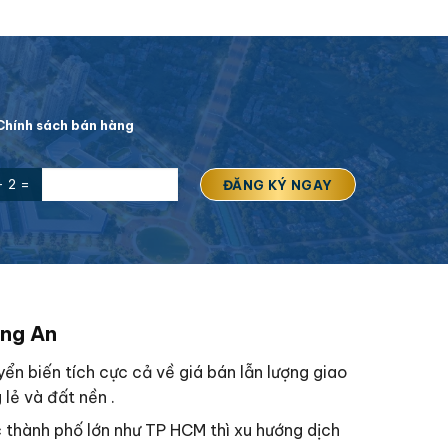
hính sách bán hàng
+ 2 =
ong An
n biến tích cực cả về giá bán lẫn lượng giao
 lẻ và đất nền .
c thành phố lớn như TP HCM thì xu hướng dịch