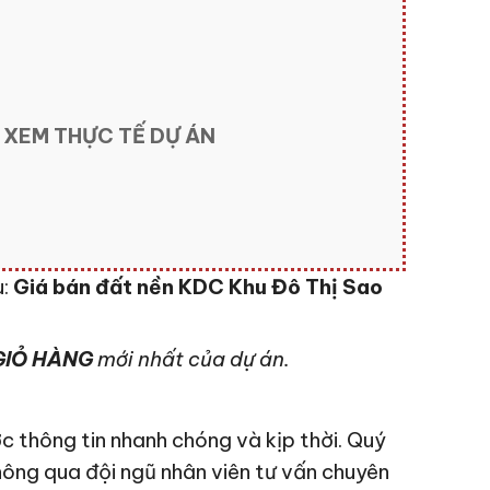
 XEM THỰC TẾ DỰ ÁN
u:
Giá bán đất nền KDC Khu Đô Thị Sao
IỎ HÀNG
mới nhất của dự án.
c thông tin nhanh chóng và kịp thời. Quý
hông qua đội ngũ nhân viên tư vấn chuyên