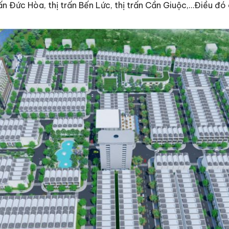
n Đức Hòa, thị trấn Bến Lức, thị trấn Cần Giuộc,…Điều đó ch