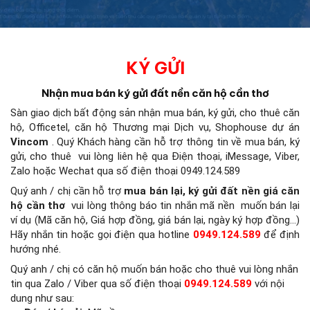
KÝ GỬI
Nhận mua bán ký gửi đất nền căn hộ cần thơ
Sàn giao dịch bất động sản
nhận mua bán, ký gửi, cho thuê căn
hộ, Officetel, căn hộ Thương mại Dịch vụ, Shophouse dự án
Vincom
.
Quý Khách hàng cần hỗ trợ thông tin về mua bán, ký
gửi, cho thuê
vui lòng liên hệ qua Điện thoại, iMessage, Viber,
Zalo hoặc Wechat qua số điện thoại 0949.124.589
Quý anh / chị cần hỗ trợ
mua bán lại, ký gửi đất nền giá căn
hộ cần thơ
vui lòng thông báo tin nhắn mã nền
muốn bán lại
ví dụ (Mã căn hộ, Giá hợp đồng, giá bán lại, ngày ký hợp đồng…)
Hãy nhắn tin hoặc gọi điện qua hotline
0949.124.589
để định
hướng nhé.
Quý anh / chị có căn hộ muốn bán hoặc cho thuê vui lòng nhắn
tin qua Zalo / Viber qua số điện thoại
0949.124.589
với nội
dung như sau: