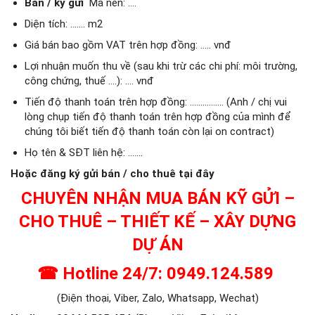
Bán / ký gửi
Mã nền: ….
Diện tích: ……. m2
Giá bán bao gồm VAT trên hợp đồng: ….. vnđ
Lợi nhuận muốn thu về (sau khi trừ các chi phí: môi trường,
công chứng, thuế ….): …. vnđ
Tiến độ thanh toán trên hợp đồng: ……………. (Anh / chị vui
lòng chụp tiến độ thanh toán trên hợp đồng của mình để
chúng tôi biết tiến độ thanh toán còn lại on contract)
Họ tên & SĐT liên hệ: …….
Hoặc đăng ký gửi bán / cho thuê tại đây
CHUYÊN NHẬN MUA BÁN KỸ GỬI –
CHO THUÊ – THIẾT KẾ – XÂY DỰNG
DỰ ÁN
☎
Hotline 24/7: 0949.124.589
(Điện thoại, Viber, Zalo, Whatsapp, Wechat)