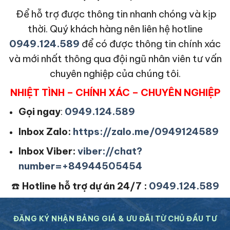
Để hỗ trợ được thông tin nhanh chóng và kịp
thời. Quý khách hàng nên liên hệ hotline
0949.124.589
để có được thông tin chính xác
và mới nhất thông qua đội ngũ nhân viên tư vấn
chuyên nghiệp của chúng tôi.
NHIỆT TÌNH – CHÍNH XÁC – CHUYÊN NGHIỆP
Gọi ngay
:
0949.124.589
Inbox Zalo:
https://zalo.me/0949124589
Inbox Viber:
viber://chat?
number=+84944505454
☎️
Hotline hỗ trợ dự án 24/7 :
0949.124.589
ĐĂNG KÝ NHẬN BẢNG GIÁ & ƯU ĐÃI TỪ CHỦ ĐẦU TƯ