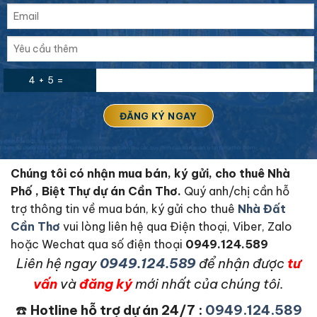
4 + 5 =
Chúng tôi có nhận mua bán, ký gửi, cho thuê Nhà
Phố , Biệt Thự dự án Cần Thơ.
Quý anh/chị cần hỗ
trợ thông tin về mua bán, ký gửi cho thuê
Nhà Đất
Cần Thơ
vui lòng liên hệ qua Điện thoại, Viber, Zalo
hoặc Wechat qua số điện thoại
0949.124.589
L
iên hệ ngay
0949.124.589
để nhận được
tư
vấn
và
đăng ký
mới nhất của chúng tôi.
☎️
Hotline hỗ trợ dự án 24/7 :
0949.124.589