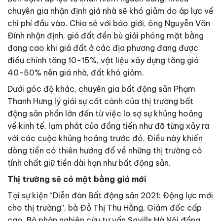
chuyên gia nhận định giá nhà sẽ khó giảm do áp lực về
chi phí đầu vào. Chia sẻ với báo giới, ông Nguyễn Văn
Đính nhận định, giá đất đền bù giải phóng mặt bằng
đang cao khi giá đất ở các địa phương đang được
điều chỉnh tăng 10-15%, vật liệu xây dựng tăng giá
40-50% nên giá nhà, đất khó giảm.
Dưới góc độ khác, chuyên gia bất động sản Phạm
Thanh Hưng lý giải sự cất cánh của thị trường bất
động sản phần lớn đến từ việc lo sợ sự khủng hoảng
về kinh tế, lạm phát của đồng tiền như đã từng xảy ra
với các cuộc khủng hoảng trước đó. Điều này khiến
dòng tiền có thiên hướng đổ về những thị trường có
tính chất giữ tiền dài hạn như bất động sản.
Thị trường sẽ có mặt bằng giá mới
Tại sự kiện “Diễn đàn Bất động sản 2021: Động lực mới
cho thị trường”, bà Đỗ Thị Thu Hằng, Giám đốc cấp
cao, Bộ phận nghiên cứu tư vấn Savills Hà Nội đồng