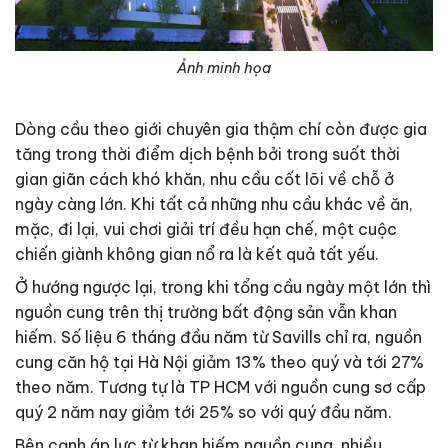
Ảnh minh họa
Dòng cầu theo giới chuyên gia thậm chí còn được gia
tăng trong thời điểm dịch bệnh bởi trong suốt thời
gian giãn cách khó khăn, nhu cầu cốt lõi về chỗ ở
ngày càng lớn. Khi tất cả những nhu cầu khác về ăn,
mặc, đi lại, vui chơi giải trí đều hạn chế, một cuộc
chiến giành không gian nổ ra là kết quả tất yếu.
Ở hướng ngược lại, trong khi tổng cầu ngày một lớn thì
nguồn cung trên thị trường bất động sản vẫn khan
hiếm. Số liệu 6 tháng đầu năm từ Savills chỉ ra, nguồn
cung căn hộ tại Hà Nội giảm 13% theo quý và tới 27%
theo năm. Tương tự là TP HCM với nguồn cung sơ cấp
quý 2 năm nay giảm tới 25% so với quý đầu năm.
Bên cạnh áp lực từ khan hiếm nguồn cung, nhiều