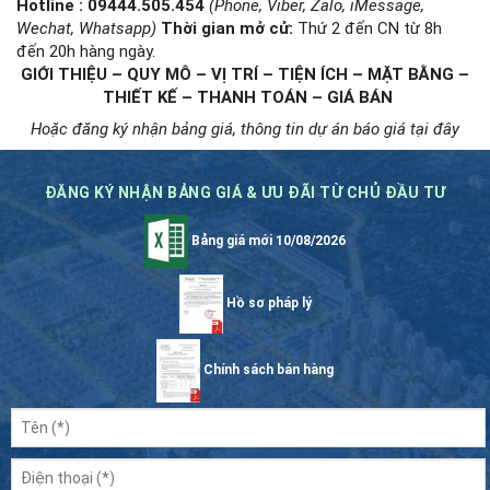
Hotline : 09444.505.454
(Phone, Viber, Zalo, iMessage,
Wechat, Whatsapp)
Thời gian mở cử
:
Thứ 2 đến CN từ 8h
đến 20h hàng ngày.
GIỚI THIỆU – QUY MÔ – VỊ TRÍ – TIỆN ÍCH – MẶT BẰNG –
THIẾT KẾ – THANH TOÁN – GIÁ BÁN
Hoặc đăng ký nhận bảng giá, thông tin dự án báo giá tại đây
ĐĂNG KÝ NHẬN BẢNG GIÁ & ƯU ĐÃI TỪ CHỦ ĐẦU TƯ
Bảng giá mới 10/08/2026
Hồ sơ pháp lý
Chính sách bán hàng