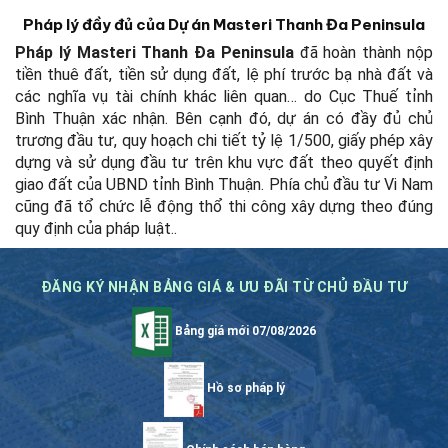
Pháp lý đầy đủ của Dự án Masteri Thanh Đa Peninsula
Pháp lý Masteri Thanh Đa Peninsula
đã hoàn thành nộp
tiền thuê đất, tiền sử dụng đất, lệ phí trước bạ nhà đất và
các nghĩa vụ tài chính khác liên quan… do Cục Thuế tỉnh
Bình Thuận xác nhận. Bên cạnh đó, dự án có đầy đủ chủ
trương đầu tư, quy hoạch chi tiết tỷ lệ 1/500, giấy phép xây
dựng và sử dụng đầu tư trên khu vực đất theo quyết định
giao đất của UBND tỉnh Bình Thuận. Phía chủ đầu tư Vi Nam
cũng đã tổ chức lễ động thổ thi công xây dựng theo đúng
quy định của pháp luật.
.
ĐĂNG KÝ NHẬN BẢNG GIÁ & ƯU ĐÃI TỪ CHỦ ĐẦU TƯ
Bảng giá mới 07/08/2026
Hồ sơ pháp lý