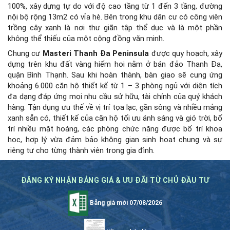
100%, xây dựng tự do với độ cao tầng từ 1 đến 3 tầng, đường
nội bộ rộng 13m2 có vỉa hè. Bên trong khu dân cư có công viên
trồng cây xanh là nơi thư giãn tập thể dục và là một phần
không thể thiếu của một cộng đồng văn minh.
Chung cư
Masteri Thanh Đa Peninsula
được quy hoạch, xây
dựng trên khu đất vàng hiếm hoi nằm ở bán đảo Thanh Đa,
quận Bình Thạnh. Sau khi hoàn thành, bàn giao sẽ cung ứng
khoảng 6.000 căn hộ thiết kế từ 1 – 3 phòng ngủ với diện tích
đa dạng đáp ứng mọi nhu cầu sử hữu, tài chính của quý khách
hàng. Tận dụng ưu thế về vị trí tọa lạc, gần sông và nhiều mảng
xanh sẵn có, thiết kế của căn hộ tối ưu ánh sáng và gió trời, bố
trí nhiều mặt hoáng, các phòng chức năng được bố trí khoa
học, hợp lý vừa đảm bảo không gian sinh hoạt chung và sự
riêng tư cho từng thành viên trong gia đình.
ĐĂNG KÝ NHẬN BẢNG GIÁ & ƯU ĐÃI TỪ CHỦ ĐẦU TƯ
Bảng giá mới 07/08/2026