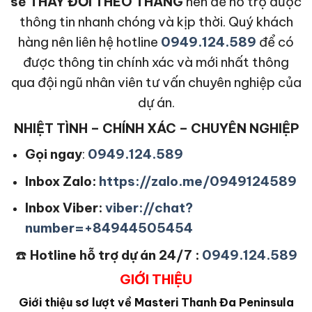
sẽ THAY ĐỔI THEO THÁNG
nên để hỗ trợ được
thông tin nhanh chóng và kịp thời. Quý khách
hàng nên liên hệ hotline
0949.124.589
để có
được thông tin chính xác và mới nhất thông
qua đội ngũ nhân viên tư vấn chuyên nghiệp của
dự án.
NHIỆT TÌNH – CHÍNH XÁC – CHUYÊN NGHIỆP
Gọi ngay
:
0949.124.589
Inbox Zalo:
https://zalo.me/0949124589
Inbox Viber:
viber://chat?
number=+84944505454
☎️
Hotline hỗ trợ dự án 24/7 :
0949.124.589
GIỚI THIỆU
Giới thiệu sơ lượt về Masteri Thanh Đa Peninsula