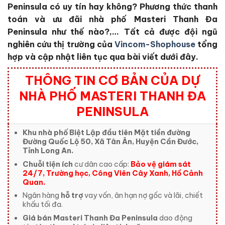
Peninsula
có uy tín hay không?
Phương thức thanh
toán và ưu đãi nhà phố Masteri Thanh Đa
Peninsula
như thế nào?,… Tất cả được đội ngũ
nghiên cứu thị trường của
Vincom-Shophouse
tổng
hợp và cập nhật liên tục qua bài viết dưới đây.
THÔNG TIN CƠ BẢN CỦA DỰ
NHÀ PHỐ MASTERI THANH ĐA
PENINSULA
Khu nhà phố Biệt Lập đầu tiên Mặt tiền đường
Đường Quốc Lộ 50, Xã Tân Ân, Huyện Cần Đước,
Tỉnh Long An.
Chuỗi tiện ích
cư dân cao cấp:
Bảo vệ giám sát
24/7, Trường học, Công Viên Cây Xanh, Hồ Cảnh
Quan.
Ngân hàng
hỗ trợ
vay vốn, ân hạn nợ gốc và lãi, chiết
khấu tối đa.
Giá bán Masteri Thanh Đa Peninsula
dao động