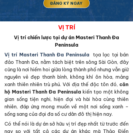
VỊ TRÍ
Vị trí chiến lược tại dự án Masteri Thanh Đa
Peninsula
Vị trí Masteri Thanh Đa Peninsula
tọa lạc tại bán
đảo Thanh Đa, nằm tách biệt trên sông Sài Gòn, đây
cũng là nơi hiếm hoi giữa lòng thành phố nhưng vẫn giữ
nguyên vẻ đẹp thanh bình, không khí ôn hòa, mảng
xanh thiên nhiên trù phú. Với địa thế độc tôn đó,
căn
hộ Masteri Thanh Đa Peninsula
kiến tạo một không
gian sống tiện nghi, hiện đại và hài hòa cùng thiên
nhiên, đáp ứng mong muốn về một nơi sống xanh –
sống sang của đại đa số cư dân đô thị hiện nay.
Có thể nói là dự án sở hữu vị trí đẹp nhất từ trước đến
nay so với tất cả các dự án khác mà Thảo Điền