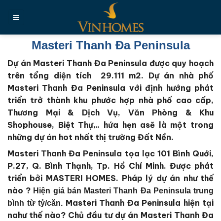
Chuyển
đến
nội
dung
Masteri Thanh Đa Peninsula
Dự án Masteri Thanh Đa Peninsula được quy hoạch
trên tổng diện tích 29.111 m2
. Dự án nhà phố
Masteri Thanh Đa Peninsula với định hướng phát
triển trở thành khu phước hợp nhà phố cao cấp,
Thương Mại & Dịch Vụ, Văn Phòng & Khu
Shophouse, Biệt Thự,.. hứa hẹn asẽ là một trong
những dự án hot nhất thị trường Đất Nền.
Masteri Thanh Đa Peninsula tọa lạc 101 Bình Quới,
P.27, Q. Bình Thạnh, Tp. Hồ Chí Minh.
Được phát
triển bởi MASTERI HOMES
. Pháp lý dự án như thế
nào ?
Hiện giá bán Masteri Thanh Đa Peninsula trung
Masteri Thanh Đa Peninsula
hiện tại
bình từ tỷ/căn.
nahư thế nào?
Chủ đầu tư dự án Masteri Thanh Đa