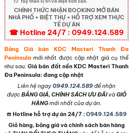
từ:
tùy theo vị trí và diện tích căn.
CHÍNH THỨC NHẬN BOOKING MỞ BÁN
NHÀ PHỐ + BIỆT THỰ + HỖ TRỢ XEM THỰC
TẾ DỰ ÁN
☎ Hotline 24/7 : 0949.124.589
Bảng Giá bán KDC Masteri Thanh Đa
Peninsula
mới nhất được cập nhật giá cụ thể
như sau:
Giá bán đất nền KDC Masteri Thanh
Đa Peninsula: đang cập nhật
L
iên hệ ngay
0949.124.589
để nhận
được
BẢNG GIÁ, CHÍNH SÁCH ƯU ĐÃI
và
GIỎ
HÀNG
mới nhất của dự án.
☎️
Hotline hỗ trợ dự án 24/7 :
0949.124.589
Giỏ hàng, bảng giá và chính sách bán hàng