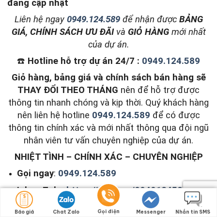
đang cập nhật
L
iên hệ ngay
0949.124.589
để nhận được
BẢNG
GIÁ, CHÍNH SÁCH ƯU ĐÃI
và
GIỎ HÀNG
mới nhất
của dự án.
☎️
Hotline hỗ trợ dự án 24/7 :
0949.124.589
Giỏ hàng, bảng giá và chính sách bán hàng sẽ
THAY ĐỔI THEO THÁNG
nên để hỗ trợ được
thông tin nhanh chóng và kịp thời. Quý khách hàng
nên liên hệ hotline
0949.124.589
để có được
thông tin chính xác và mới nhất thông qua đội ngũ
nhân viên tư vấn chuyên nghiệp của dự án.
NHIỆT TÌNH – CHÍNH XÁC – CHUYÊN NGHIỆP
Gọi ngay
:
0949.124.589
Inbox Zalo:
https://zalo.me/0949124589
Inbox Viber:
viber://chat?
Gọi điện
Báo giá
Chat Zalo
Messenger
Nhắn tin SMS