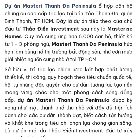
Dự án Masteri Thanh Đa Peninsula
ổ hợp căn hộ
chung cư cao cấp tọa lạc tại bán đảo Thanh Đa, quận
Bình Thạnh, TP HCM. Đây là dự án tiếp theo của chủ
đầu tư
Thảo Điền Investment
sau này là
Masterise
Homes
. Quy mô cung ứng hơn 6.000 căn hộ, thiết kế
từ 1 – 3 phòng ngủ,
Masteri Thanh Đa Peninsula
hứa
hẹn làm bùng nổ thị trường bất động sản, như cơn mưa
giải nhiệt nguồn cung nhà ở tại TP HCM.
Sở hữu vị trí tọa lạc chiến lược kết hợp chất lượng
thiết kế, thi công, quy hoạch theo tiêu chuẩn quốc tế,
hội tụ những đặc quyền cho cư dân tương lai, tạo nền
móng vững chắc cho một phong cách sống đẳng
cấp,
dự án Masteri Thanh Đa Peninsula
được kỳ
vọng như một thành phố thu nhỏ với đầy đủ tiện ích
dành cho các cư dân thành đạt, biết cách tận hưởng
và khắt khe trong tiêu chí chọn lựa không gian sống.
Là dự án mới do Thảo Điền Investment đầu tư xây