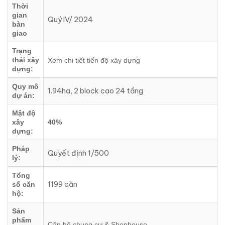
Thời
gian
Quý IV/ 2024
bàn
giao
Trạng
thái xây
Xem chi tiết tiến độ xây dựng
dựng:
Quy mô
1.94ha, 2 block cao 24 tầng
dự án:
Mật độ
xây
40%
dựng:
Pháp
Quyết định 1/500
lý:
Tổng
1199 căn
số căn
hộ:
Sản
phẩm
Căn hộ chung cư & Shophouse