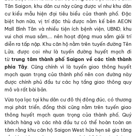
Tân Saigon, khu dân cư này cũng được ví như khu dân
cư kiểu mẫu hiện đại tiêu biểu của thanh phố. Đặc
biệt hơn nữa, vị trí đặc thù được nằm kế bên AEON
Mall Bình Tân và nhiều tiện ích bệnh viện, UBND, khu
vui chơi mua sắm,… nên hoạt động mua sắm giải trí
diễn ra tấp nập. Khu căn hộ nằm trên tuyến đường Tên
Lửa, được coi như là tuyến đường huyết mạch đi
từ
trung tâm thành phố Saigon về các tỉnh thành
phía Tây
. Cũng chính vì là tuyến giao thông huyết
mạch quan trọng của thành phố nên con đường này
được chính phủ đầu tư các hạ tầng giao thông quy
mô và rất bài bản.
Vừa tọa lạc tại khu dân cư đô thị đông đúc, có thương
mại phát triển, đồng thời cũng nằm trên tuyến giao
thông huyết mạch quan trọng của thành phố, Quý
khách hàng và các nhà đầu tư có thể hoàn toàn an
tâm rằng khu căn hộ Saigon West hứa hẹn sẽ gia tăng