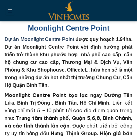
Chuyển
đến
nội
dung
Moonlight Centre Point
Dự án Moonlight Centre Point
được quy hoạch 1.94ha.
Dự án Moonlight Centre Point với định hướng phát
triển trở thành khu phước hợp nhà phố cao cấp, căn
hộ chung cư cao cấp, Thương Mại & Dịch Vụ, Văn
Phòng & Khu Shophouse, Officetel,.. hứa hẹn sẽ là một
trong những dự án hot nhất thị trường
Chung Cư, Căn
Hộ Quận Bình Tân.
Moonlight Centre Point tọa lạc
ngay Đường Tên
.
Liên kết
Lửa, Bình Trị Đông , Bình Tân, Hồ Chí Minh
vùng chỉ mất 5 – 10 phút tới các địa điểm quan trọng
như
:
Trung tâm thành phố, Quận 5,6,8, Bình Chánh,
và các tỉnh thành lân cận.
Được phát triển bởi công
ty uy tín hàng đầu
Hưng Thịnh Group
. Hiện giá bán