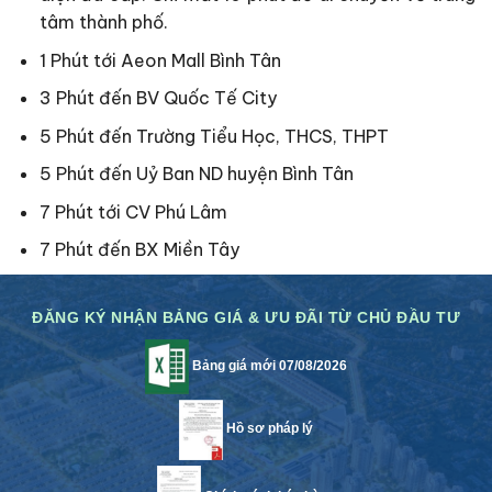
tâm thành phố.
1
Phút
tới
Aeon Mall Bình Tân
3 Phút
đến
BV Quốc Tế City
5 Phút
đến
Trường Tiểu Học, THCS, THPT
5 Phút
đến
Uỷ Ban ND
huyện
Bình Tân
7 Phút
tới
CV Phú Lâm
7 Phút
đến
BX Miền Tây
ĐĂNG KÝ NHẬN BẢNG GIÁ & ƯU ĐÃI TỪ CHỦ ĐẦU TƯ
Bảng giá mới 07/08/2026
Hồ sơ pháp lý