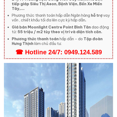
tiếp giáp Siêu Thị Aeon, Bệnh Viện, Bến Xe Miền
Tây,….
Phương thức thanh toán hấp dẫn Ngân hàng
hỗ trợ
vay
vốn , chiết khấu tối đa lên cực kỳ hấp dẫn
.
Giá bán Moonlight Centre Point Bình Tân
dao động
từ:
55 triệu / m2 tùy theo vị trí và diện tích căn.
Phương thức thanh toán
hấp dẫn – do
Tập đoàn
Hưng Thịnh
làm chủ đầu tư.
☎
Hotline
24/7:
0949.124.589