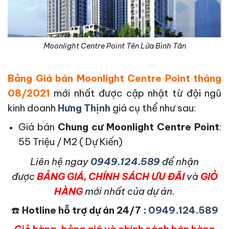
Moonlight Centre Point Tên Lửa Bình Tân
Bảng Giá bán Moonlight Centre Point tháng
08/2021
mới nhất được cập nhật từ đội ngũ
kinh doanh
Hưng Thịnh
giá cụ thể như sau:
Giá bán
Chung cư Moonlight Centre Point
:
55 Triệu / M2 ( Dự Kiến)
L
iên hệ ngay
0949.124.589
để nhận
được
BẢNG GIÁ, CHÍNH SÁCH ƯU ĐÃI
và
GIỎ
HÀNG
mới nhất của dự án.
☎️
Hotline hỗ trợ dự án 24/7 :
0949.124.589
Giỏ hàng, bảng giá và chính sách bán hàng