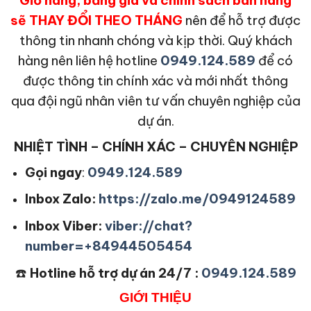
sẽ THAY ĐỔI THEO THÁNG
nên để hỗ trợ được
thông tin nhanh chóng và kịp thời. Quý khách
hàng nên liên hệ hotline
0949.124.589
để có
được thông tin chính xác và mới nhất thông
qua đội ngũ nhân viên tư vấn chuyên nghiệp của
dự án.
NHIỆT TÌNH – CHÍNH XÁC – CHUYÊN NGHIỆP
Gọi ngay
:
0949.124.589
Inbox Zalo:
https://zalo.me/0949124589
Inbox Viber:
viber://chat?
number=+84944505454
☎️
Hotline hỗ trợ dự án 24/7 :
0949.124.589
GIỚI THIỆU