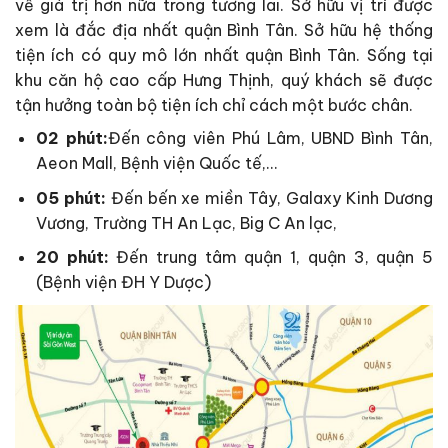
về giá trị hơn nữa trong tương lai. Sở hữu vị trí được
xem là đắc địa nhất quận Bình Tân. Sở hữu hệ thống
tiện ích có quy mô lớn nhất quận Bình Tân. Sống tại
khu căn hộ cao cấp Hưng Thịnh, quý khách sẽ được
tận hưởng toàn bộ tiện ích chỉ cách một bước chân.
02 phút:
Đến công viên Phú Lâm, UBND Bình Tân,
Aeon Mall, Bệnh viện Quốc tế,…
05 phút:
Đến bến xe miền Tây, Galaxy Kinh Dương
Vương, Trường TH An Lạc, Big C An lạc,
20 phút:
Đến trung tâm quận 1, quận 3, quận 5
(Bệnh viện ĐH Y Dược)