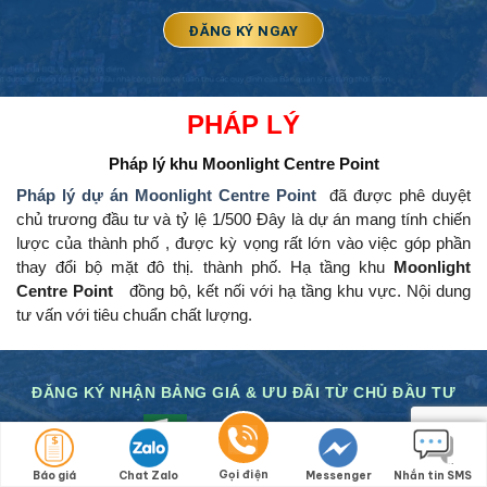
PHÁP LÝ
Pháp lý khu
Moonlight Centre Point
Pháp lý dự án Moonlight Centre Point
đã được phê duyệt
chủ trương đầu tư và tỷ lệ 1/500 Đây là dự án mang tính chiến
lược của thành phố , được kỳ vọng rất lớn vào việc góp phần
thay đổi bộ mặt đô thị.
thành phố.
Hạ tầng khu
Moonlight
Centre Point
đồng bộ, kết nối với hạ tầng khu vực.
Nội dung
tư vấn với tiêu chuẩn chất lượng.
ĐĂNG KÝ NHẬN BẢNG GIÁ & ƯU ĐÃI TỪ CHỦ ĐẦU TƯ
Bảng giá mới 07/08/2026
Gọi điện
Báo giá
Chat Zalo
Messenger
Nhắn tin SMS