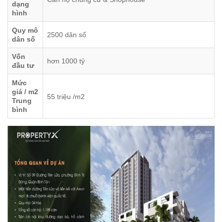
dạng
hình
Quy mô
2500 dân số
dân số
Vốn
hơn 1000 tỷ
đầu tư
Mức
giá / m2
55 triệu /m2
Trung
bình