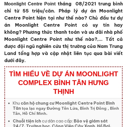
tháng 08/2021 trung bình
Moonlight Centre Point
chỉ từ 55 triệu/căn. Pháp lý dự án Moonlight
Centre Point
hiện tại như thế nào?
Chủ đầu tư dự
án Moonlight Centre Point
có uy tín hay
không?
Phương thức thanh toán và ưu đãi nhà phố
Moonlight Centre Point
như thế nào?,… Tất cả
được đội ngũ nghiên cứu thị trường của
Nam Trung
Land
tổng hợp và cập nhật liên tục qua bài viết
dưới đây.
TÌM HIỂU VỀ DỰ ÁN MOONLIGHT
COMPLEX BÌNH TÂN HƯNG
THỊNH
Khu
căn hộ chung cư Moonlight Centre Point Bình
Tân
tọa lạc ngay Đường Tên Lửa, Bình Trị Đông , Bình
.
Tân, Hồ Chí Minh
Chuỗi tiện ích
cư dân cao cấp:
Bảo vệ giám sát
24/7, Trường học, Công Viên Cây Xanh, Hồ Bơi,