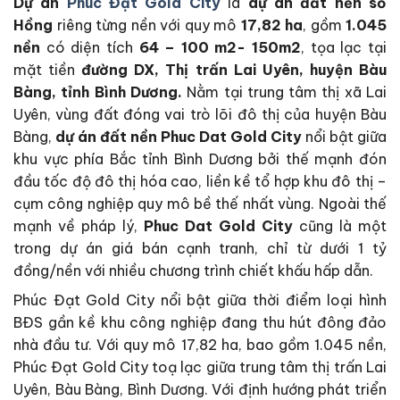
Dự án
Phúc Đạt Gold City
là
dự án đất nền sổ
Hồng
riêng từng nền với quy mô
17,82 ha
, gồm
1.045
nền
có diện tích
64 – 100 m2- 150m2
, tọa lạc tại
mặt tiền
đường DX, Thị trấn Lai Uyên, huyện Bàu
Bàng, tỉnh Bình Dương.
Nằm tại trung tâm thị xã Lai
Uyên, vùng đất đóng vai trò lõi đô thị của huyện Bàu
Bàng,
dự án đất nền Phuc Dat Gold City
nổi bật giữa
khu vực phía Bắc tỉnh Bình Dương bởi thế mạnh đón
đầu tốc độ đô thị hóa cao, liền kề tổ hợp khu đô thị –
cụm công nghiệp quy mô bề thế nhất vùng. Ngoài thế
mạnh về pháp lý,
Phuc Dat Gold City
cũng là một
trong dự án giá bán cạnh tranh, chỉ từ dưới 1 tỷ
đồng/nền với nhiều chương trình chiết khấu hấp dẫn.
Phúc Đạt Gold City nổi bật giữa thời điểm loại hình
BĐS gần kề khu công nghiệp đang thu hút đông đảo
nhà đầu tư. Với quy mô 17,82 ha, bao gồm 1.045 nền,
Phúc Đạt Gold City toạ lạc giữa trung tâm thị trấn Lai
Uyên, Bàu Bàng, Bình Dương. Với định hướng phát triển