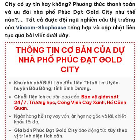
City
có uy tín hay không?
Phương thức thanh toán
và ưu đãi nhà phố Phúc Đạt Gold City
như thế
nào?,… Tất cả được đội ngũ nghiên cứu thị trường
của
Vincom-Shophouse
tổng hợp và cập nhật liên
tục qua bài viết dưới đây.
THÔNG TIN CƠ BẢN CỦA DỰ
NHÀ PHỐ PHÚC ĐẠT GOLD
CITY
Khu nhà phố Biệt Lập đầu tiên Thi xã Lai Uyên,
huyện Bàu Bàng, tỉnh Bình Dương.
Chuỗi tiện ích
cư dân cao cấp:
Bảo vệ giám sát
24/7, Trường học, Công Viên Cây Xanh, Hồ Cảnh
Quan.
Ngân hàng
hỗ trợ
vay vốn, ân hạn nợ gốc và lãi, chiết
khấu tối đa.
Giá bán Phúc Đạt Gold City
dao động từ:
tùy theo
vị trí và diện tích căn.