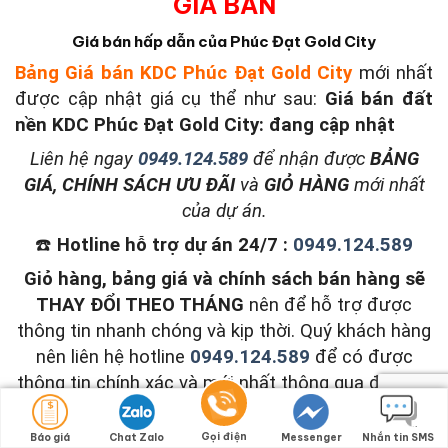
GIÁ BÁN
Giá bán hấp dẫn của Phúc Đạt Gold City
Bảng Giá bán KDC Phúc Đạt Gold City
mới nhất
được cập nhật giá cụ thể như sau:
Giá bán đất
nền KDC Phúc Đạt Gold City: đang cập nhật
L
iên hệ ngay
0949.124.589
để nhận được
BẢNG
GIÁ, CHÍNH SÁCH ƯU ĐÃI
và
GIỎ HÀNG
mới nhất
của dự án.
☎️
Hotline hỗ trợ dự án 24/7 :
0949.124.589
Giỏ hàng, bảng giá và chính sách bán hàng sẽ
THAY ĐỔI THEO THÁNG
nên để hỗ trợ được
thông tin nhanh chóng và kịp thời. Quý khách hàng
nên liên hệ hotline
0949.124.589
để có được
thông tin chính xác và mới nhất thông qua đội ngũ
nhân viên tư vấn chuyên nghiệp của dự án.
Gọi điện
Báo giá
Chat Zalo
Messenger
Nhắn tin SMS
NHIỆT TÌNH – CHÍNH XÁC – CHUYÊN NGHIỆP