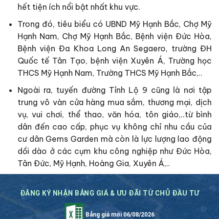
hết tiện ích nổi bật nhất khu vực.
Trong đó, tiêu biểu có UBND Mỹ Hạnh Bắc, Chợ Mỹ
Hạnh Nam, Chợ Mỹ Hạnh Bắc, Bệnh viện Đức Hòa,
Bệnh viện Đa Khoa Long An Segaero, trường ĐH
Quốc tế Tân Tạo, bệnh viện Xuyên Á, Trường học
THCS Mỹ Hạnh Nam, Trường THCS Mỹ Hạnh Bắc,..
Ngoài ra, tuyến đường Tỉnh Lộ 9 cũng là nơi tập
trung vô vàn cửa hàng mua sắm, thương mại, dịch
vụ, vui chơi, thể thao, văn hóa, tôn giáo,..từ bình
dân đến cao cấp, phục vụ không chỉ nhu cầu của
cư dân Gems Garden mà còn là lực lượng lao động
dồi dào ở các cụm khu công nghiệp như Đức Hòa,
Tân Đức, Mỹ Hạnh, Hoàng Gia, Xuyên Á,..
ĐĂNG KÝ NHẬN BẢNG GIÁ & ƯU ĐÃI TỪ CHỦ ĐẦU TƯ
Bảng giá mới 06/08/2026