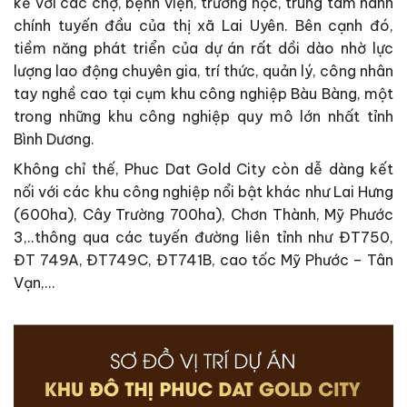
kề với các chợ, bệnh viện, trường học, trung tâm hành
chính tuyến đầu của thị xã Lai Uyên. Bên cạnh đó,
tiềm năng phát triển của dự án rất dồi dào nhờ lực
lượng lao động chuyên gia, trí thức, quản lý, công nhân
tay nghề cao tại cụm khu công nghiệp Bàu Bàng, một
trong những khu công nghiệp quy mô lớn nhất tỉnh
Bình Dương.
Không chỉ thế, Phuc Dat Gold City còn dễ dàng kết
nối với các khu công nghiệp nổi bật khác như Lai Hưng
(600ha), Cây Trường 700ha), Chơn Thành, Mỹ Phước
3,..thông qua các tuyến đường liên tỉnh như ĐT750,
ĐT 749A, ĐT749C, ĐT741B, cao tốc Mỹ Phước – Tân
Vạn,…