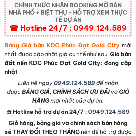
CHÍNH THỨC NHẬN BOOKING MỞ BÁN
NHÀ PHỐ + BIỆT THỰ + HỖ TRỢ XEM THỰC
TẾ DỰ ÁN
☎ Hotline 24/7 : 0949.124.589
Bảng Giá bán KDC Phúc Đạt Gold City
mới
nhất được cập nhật giá cụ thể như sau:
Giá bán
đất nền KDC Phúc Đạt Gold City: đang cập
nhật
L
iên hệ ngay
0949.124.589
để nhận
được
BẢNG GIÁ, CHÍNH SÁCH ƯU ĐÃI
và
GIỎ
HÀNG
mới nhất của dự án.
☎️
Hotline hỗ trợ dự án 24/7 :
0949.124.589
Giỏ hàng, bảng giá và chính sách bán hàng
sẽ THAY ĐỔI THEO THÁNG
nên để hỗ trợ được