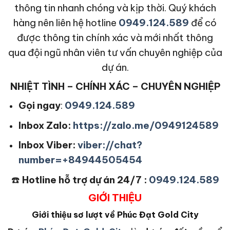
thông tin nhanh chóng và kịp thời. Quý khách
hàng nên liên hệ hotline
0949.124.589
để có
được thông tin chính xác và mới nhất thông
qua đội ngũ nhân viên tư vấn chuyên nghiệp của
dự án.
NHIỆT TÌNH – CHÍNH XÁC – CHUYÊN NGHIỆP
Gọi ngay
:
0949.124.589
Inbox Zalo:
https://zalo.me/0949124589
Inbox Viber:
viber://chat?
number=+84944505454
☎️
Hotline hỗ trợ dự án 24/7 :
0949.124.589
GIỚI THIỆU
Giới thiệu sơ lượt về Phúc Đạt Gold City