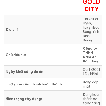
GOLD
CITY
Thi xã Lai
Uyên,
huyện Bàu
Địa chỉ:
Bàng, tỉnh
Bình
Dương.
Công ty
TNHH
Chủ đầu tư:
Nam An
Bàu Bàng
Quí I /2021
Ngày khỏi công dự án:
( Dự kiến)
đang cập
Thời gian công trình hoàn thành:
nhật
Đang hoàn
Hiện trạng xây dựng:
thành cơ
sở hạ tầng