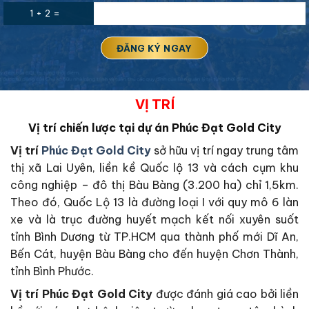
1 + 2 =
VỊ TRÍ
Vị trí chiến lược tại dự án Phúc Đạt Gold City
Vị trí
Phúc Đạt Gold City
sở hữu vị trí ngay trung tâm
thị xã Lai Uyên, liền kề Quốc lộ 13 và cách cụm khu
công nghiệp – đô thị Bàu Bàng (3.200 ha) chỉ 1,5km.
Theo đó, Quốc Lộ 13 là đường loại I với quy mô 6 làn
xe và là trục đường huyết mạch kết nối xuyên suốt
tỉnh Bình Dương từ TP.HCM qua thành phố mới Dĩ An,
Bến Cát, huyện Bàu Bàng cho đến huyện Chơn Thành,
tỉnh Bình Phước.
Vị trí Phúc Đạt Gold City
được đánh giá cao bởi liền