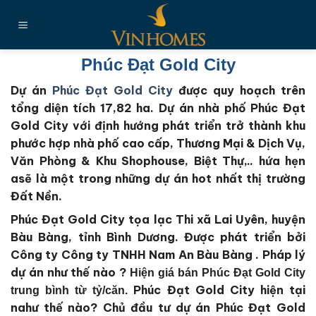
Chuyển
đến
nội
dung
Phúc Đạt Gold City
Dự án
Phúc Đạt Gold City
được quy hoạch trên
tổng diện tích 17,82 ha
. Dự án nhà phố Phúc Đạt
Gold City với định hướng phát triển trở thành khu
phước hợp nhà phố cao cấp, Thương Mại & Dịch Vụ,
Văn Phòng & Khu Shophouse, Biệt Thự,.. hứa hẹn
asẽ là một trong những dự án hot nhất thị trường
Đất Nền.
Phúc Đạt Gold City tọa lạc Thi xã Lai Uyên, huyện
Bàu Bàng, tỉnh Bình Dương.
Được phát triển bởi
Công ty Công ty TNHH Nam An Bàu Bàng
. Pháp lý
dự án như thế nào ?
Hiện giá bán Phúc Đạt Gold City
Phúc Đạt Gold City
hiện tại
trung bình từ tỷ/căn.
nahư thế nào?
Chủ đầu tư dự án Phúc Đạt Gold