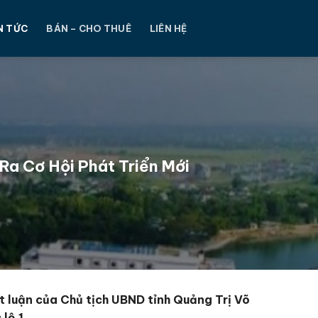
N TỨC
BÁN – CHO THUÊ
LIÊN HỆ
Ra Cơ Hội Phát Triển Mới
 luận của Chủ tịch UBND tỉnh Quảng Trị Võ
lộ 1.