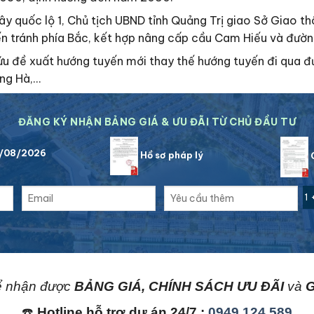
Tây quốc lộ 1, Chủ tịch UBND tỉnh Quảng Trị giao Sở Giao 
yến tránh phía Bắc, kết hợp nâng cấp cầu Cam Hiếu và đườn
ứu đề xuất hướng tuyến mới thay thế hướng tuyến đi qua 
ông Hà,…
ĐĂNG KÝ NHẬN BẢNG GIÁ & ƯU ĐÃI TỪ CHỦ ĐẦU TƯ
7/08/2026
Hồ sơ pháp lý
C
1 
 nhận được
BẢNG GIÁ, CHÍNH SÁCH ƯU ĐÃI
và
G
☎️
Hotline hỗ trợ dự án 24/7 :
0949.124.589