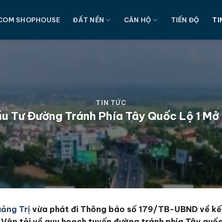
COM SHOPHOUSE
ĐẤT NỀN
CĂN HỘ
TIẾN ĐỘ
TI
TIN TỨC
 Tư Đường Tránh Phía Tây Quốc Lộ 1 Mở 
ảng Trị
vừa phát đi Thông báo số 179/TB-UBND về kết
 Vận tải về quy hoạch tuyến đường tránh phía Tây quốc 