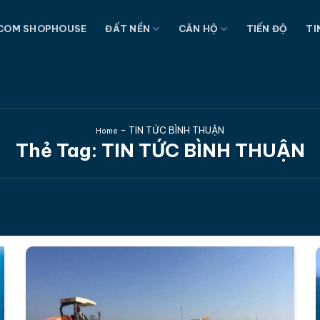
COM SHOPHOUSE
ĐẤT NỀN
CĂN HỘ
TIẾN ĐỘ
TI
-
TIN TỨC BÌNH THUẬN
Home
Thẻ Tag:
TIN TỨC BÌNH THUẬN