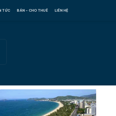
N TỨC
BÁN – CHO THUÊ
LIÊN HỆ