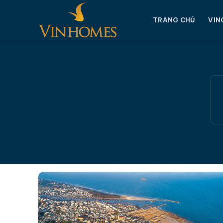
Chuyển
đến
TRANG CHỦ
VIN
nội
dung