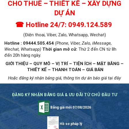
CHO THUÊ – THIẾT KẾ – XÂY DỰNG
DỰ ÁN
☎
Hotline 24/7: 0949.124.589
(Điện thoại, Viber, Zalo, Whatsapp, Wechat)
Hotline : 09444.505.454
(Phone, Viber, Zalo, iMessage,
Wechat, Whatsapp)
Thời gian mở cử
:
Thứ 2 đến CN từ 8h
đến 20h hàng ngày.
GIỚI THIỆU – QUY MÔ – VỊ TRÍ – TIỆN ÍCH – MẶT BẰNG –
THIẾT KẾ – THANH TOÁN – GIÁ BÁN
Hoặc đăng ký nhận bảng giá, thông tin dự án báo giá tại đây
ĐĂNG KÝ NHẬN BẢNG GIÁ & ƯU ĐÃI TỪ CHỦ ĐẦU TƯ
Bảng giá mới 07/08/2026
Hồ sơ pháp lý