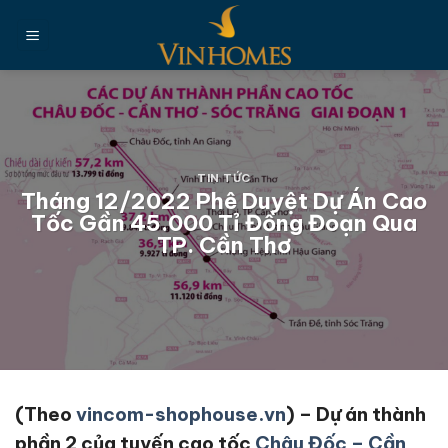
Chuyển
đến
nội
dung
TIN TỨC
Tháng 12/2022 Phê Duyệt Dự Án Cao
Tốc Gần 45.000 Tỉ Đồng Đoạn Qua
TP. Cần Thơ
(Theo
vincom-shophouse.vn
) – Dự án thành
phần 2 của tuyến cao tốc
Châu Đốc – Cần