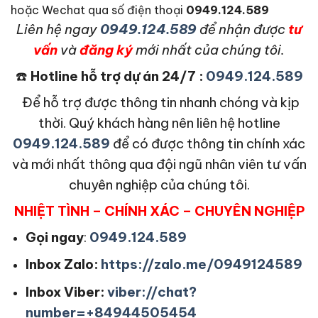
hoặc Wechat qua số điện thoại
0949.124.589
L
iên hệ ngay
0949.124.589
để nhận được
tư
vấn
và
đăng ký
mới nhất của chúng tôi.
☎️
Hotline hỗ trợ dự án 24/7 :
0949.124.589
Để hỗ trợ được thông tin nhanh chóng và kịp
thời. Quý khách hàng nên liên hệ hotline
0949.124.589
để có được thông tin chính xác
và mới nhất thông qua đội ngũ nhân viên tư vấn
chuyên nghiệp của chúng tôi.
NHIỆT TÌNH – CHÍNH XÁC – CHUYÊN NGHIỆP
Gọi ngay
:
0949.124.589
Inbox Zalo:
https://zalo.me/0949124589
Inbox Viber:
viber://chat?
number=+84944505454