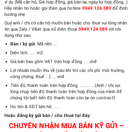
ví dụ (Mã căn hộ, Giá hợp đồng, giá bán lại, ngày ký hợp đồng…)
Hãy nhắn tin hoặc gọi điện qua hotline
0949.124.589
để định
hướng nhé.
Quý anh / chị có căn hộ muốn bán hoặc cho thuê vui lòng nhắn
tin qua Zalo / Viber qua số điện thoại
0949.124.589
với nội
dung như sau:
Bán / ký gửi
Mã nền: ….
Diện tích: ……. m2
Giá bán bao gồm VAT trên hợp đồng: ….. vnđ
Lợi nhuận muốn thu về (sau khi trừ các chi phí: môi trường,
công chứng, thuế ….): …. vnđ
Tiến độ thanh toán trên hợp đồng: ……………. (Anh / chị vui
lòng chụp tiến độ thanh toán trên hợp đồng của mình để
chúng tôi biết tiến độ thanh toán còn lại on contract)
Họ tên & SĐT liên hệ: …….
Hoặc đăng ký gửi bán / cho thuê tại đây
CHUYÊN NHẬN MUA BÁN KỸ GỬI –