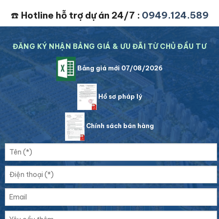
☎️
Hotline hỗ trợ dự án 24/7 :
0949.124.589
ĐĂNG KÝ NHẬN BẢNG GIÁ & ƯU ĐÃI TỪ CHỦ ĐẦU TƯ
Bảng giá mới 07/08/2026
Hồ sơ pháp lý
Chính sách bán hàng