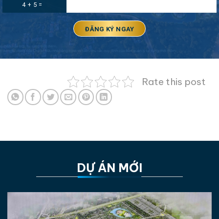
4 + 5 =
Rate this post
DỰ ÁN MỚI