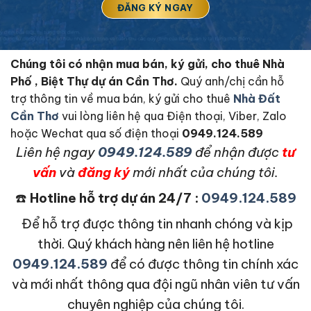
Chúng tôi có nhận mua bán, ký gửi, cho thuê Nhà
Phố , Biệt Thự dự án Cần Thơ.
Quý anh/chị cần hỗ
trợ thông tin về mua bán, ký gửi cho thuê
Nhà Đất
Cần Thơ
vui lòng liên hệ qua Điện thoại, Viber, Zalo
hoặc Wechat qua số điện thoại
0949.124.589
L
iên hệ ngay
0949.124.589
để nhận được
tư
vấn
và
đăng ký
mới nhất của chúng tôi.
☎️
Hotline hỗ trợ dự án 24/7 :
0949.124.589
Để hỗ trợ được thông tin nhanh chóng và kịp
thời. Quý khách hàng nên liên hệ hotline
0949.124.589
để có được thông tin chính xác
và mới nhất thông qua đội ngũ nhân viên tư vấn
chuyên nghiệp của chúng tôi.