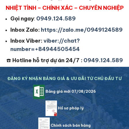
NHIỆT TÌNH – CHÍNH XÁC – CHUYÊN NGHIỆP
Gọi ngay
:
0949.124.589
Inbox Zalo:
https://zalo.me/0949124589
Inbox Viber:
viber://chat?
number=+84944505454
☎️
Hotline hỗ trợ dự án 24/7 :
0949.124.589
ĐĂNG KÝ NHẬN BẢNG GIÁ & ƯU ĐÃI TỪ CHỦ ĐẦU TƯ
Bảng giá mới 07/08/2026
Hồ sơ pháp lý
Chính sách bán hàng