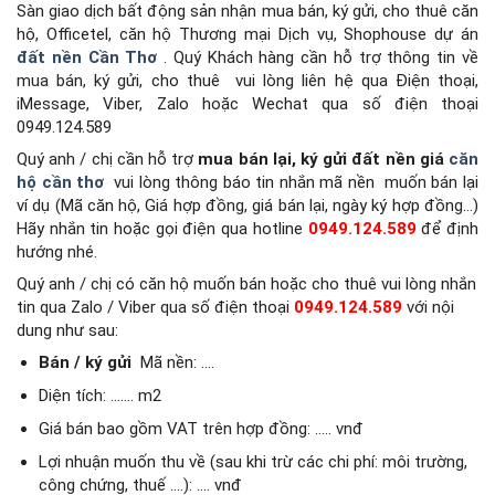
Sàn giao dịch bất động sản
nhận mua bán, ký gửi, cho thuê căn
hộ, Officetel, căn hộ Thương mại Dịch vụ, Shophouse dự án
đất nền Cần Thơ
.
Quý Khách hàng cần hỗ trợ thông tin về
mua bán, ký gửi, cho thuê
vui lòng liên hệ qua Điện thoại,
iMessage, Viber, Zalo hoặc Wechat qua số điện thoại
0949.124.589
Quý anh / chị cần hỗ trợ
mua bán lại, ký gửi đất nền giá
căn
hộ cần thơ
vui lòng thông báo tin nhắn mã nền
muốn bán lại
ví dụ (Mã căn hộ, Giá hợp đồng, giá bán lại, ngày ký hợp đồng…)
Hãy nhắn tin hoặc gọi điện qua hotline
0949.124.589
để định
hướng nhé.
Quý anh / chị có căn hộ muốn bán hoặc cho thuê vui lòng nhắn
tin qua Zalo / Viber qua số điện thoại
0949.124.589
với nội
dung như sau:
Bán / ký gửi
Mã nền: ….
Diện tích: ……. m2
Giá bán bao gồm VAT trên hợp đồng: ….. vnđ
Lợi nhuận muốn thu về (sau khi trừ các chi phí: môi trường,
công chứng, thuế ….): …. vnđ