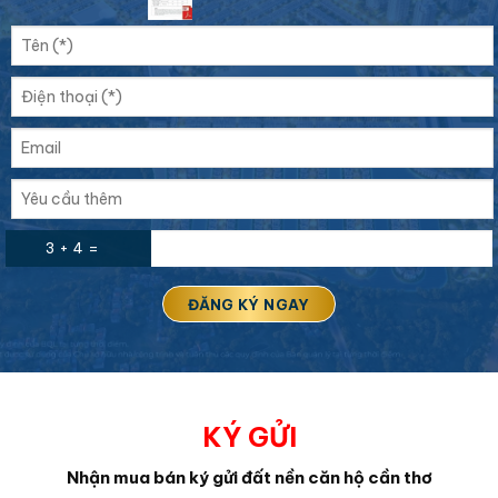
3 + 4 =
KÝ GỬI
Nhận mua bán ký gửi đất nền căn hộ cần thơ