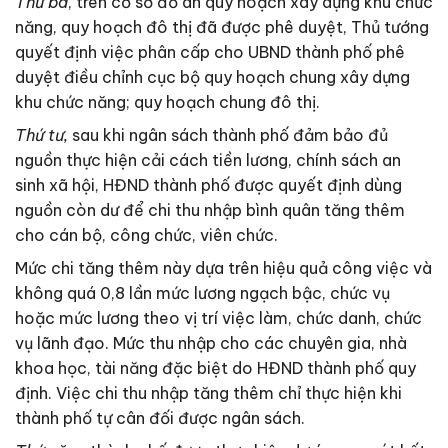
Thứ ba
, trên cơ sở đồ án quy hoạch xây dựng khu chức
năng, quy hoạch đô thị đã được phê duyệt, Thủ tướng
quyết định việc phân cấp cho UBND thành phố phê
duyệt điều chỉnh cục bộ quy hoạch chung xây dựng
khu chức năng; quy hoạch chung đô thị.
Thứ tư,
sau khi ngân sách thành phố đảm bảo đủ
nguồn thực hiện cải cách tiền lương, chính sách an
sinh xã hội, HĐND thành phố được quyết định dùng
nguồn còn dư để chi thu nhập bình quân tăng thêm
cho cán bộ, công chức, viên chức.
Mức chi tăng thêm này dựa trên hiệu quả công việc và
không quá 0,8 lần mức lương ngạch bậc, chức vụ
hoặc mức lương theo vị trí việc làm, chức danh, chức
vụ lãnh đạo. Mức thu nhập cho các chuyên gia, nhà
khoa học, tài năng đặc biệt do HĐND thành phố quy
định. Việc chi thu nhập tăng thêm chỉ thực hiện khi
thành phố tự cân đối được ngân sách.