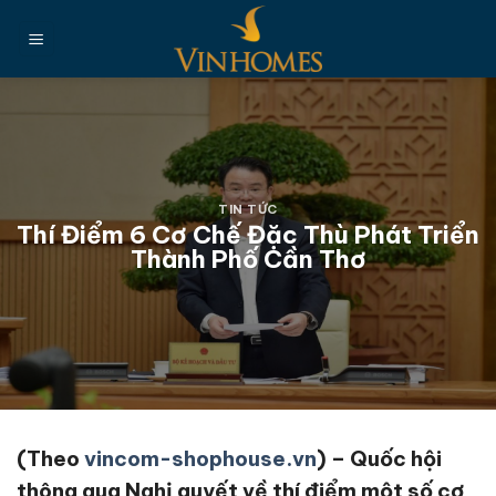
Chuyển
đến
nội
dung
TIN TỨC
Thí Điểm 6 Cơ Chế Đặc Thù Phát Triển
Thành Phố Cần Thơ
(Theo
vincom-shophouse.vn
) – Quốc hội
thông qua Nghị quyết về thí điểm một số cơ