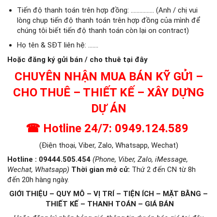
Tiến độ thanh toán trên hợp đồng: ……………. (Anh / chị vui
lòng chụp tiến độ thanh toán trên hợp đồng của mình để
chúng tôi biết tiến độ thanh toán còn lại on contract)
Họ tên & SĐT liên hệ: …….
Hoặc đăng ký gửi bán / cho thuê tại đây
CHUYÊN NHẬN MUA BÁN KỸ GỬI –
CHO THUÊ – THIẾT KẾ – XÂY DỰNG
DỰ ÁN
☎
Hotline 24/7: 0949.124.589
(Điện thoại, Viber, Zalo, Whatsapp, Wechat)
Hotline : 09444.505.454
(Phone, Viber, Zalo, iMessage,
Wechat, Whatsapp)
Thời gian mở cử
:
Thứ 2 đến CN từ 8h
đến 20h hàng ngày.
GIỚI THIỆU – QUY MÔ – VỊ TRÍ – TIỆN ÍCH – MẶT BẰNG –
THIẾT KẾ – THANH TOÁN – GIÁ BÁN