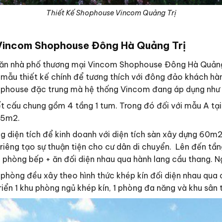
Thiết Kế Shophouse Vincom Quảng Trị
 Vincom Shophouse Đông Hà Quảng Trị
ăn nhà phố thương mại Vincom Shophouse Đông Hà Quảng 
mẫu thiết kế chính để tương thích với đông đảo khách hàng
Shophouse đặc trung mà hệ thống Vincom đang áp dụng như 
 cấu chung gồm 4 tầng 1 tum. Trong đó đối với mẫu A tại
55m2.
 diện tích để kinh doanh với diện tích sàn xây dựng 60m2. 
 riêng tạo sự thuận tiện cho cư dân di chuyển. Lên đến tần
phòng bếp + ăn đối diện nhau qua hành lang cầu thang. Nga
phòng đều xây theo hình thức khép kín đối diện nhau qua 
iển 1 khu phòng ngủ khép kín, 1 phòng đa năng và khu sân