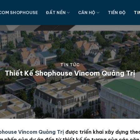
COM SHOPHOUSE
ĐẤT NỀN
CĂN HỘ
TIẾN ĐỘ
TI
TIN TỨC
Thiết Kế Shophouse Vincom Quảng Trị
phouse Vincom Quảng Trị
được triển khai xây dựng the
m nhấn của dự án đến từ thiết kế ấn tượng của các căn