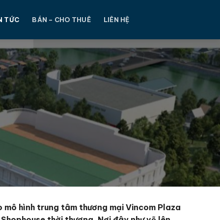
N TỨC
BÁN – CHO THUÊ
LIÊN HỆ
o mô hình trung tâm thương mại Vincom Plaza
 Shophouse thời thượng. Nơi đây như vẽ lên